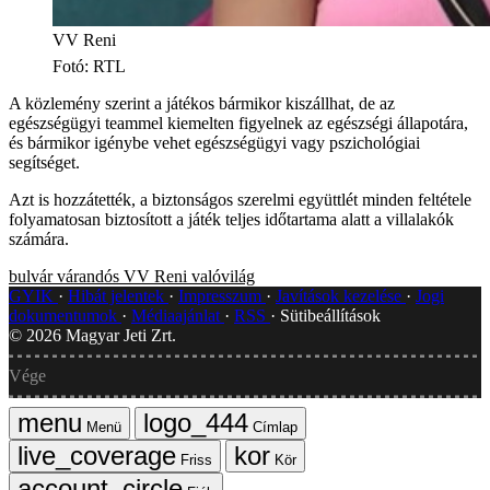
VV Reni
Fotó
:
RTL
A közlemény szerint a játékos bármikor kiszállhat, de az
egészségügyi teammel kiemelten figyelnek az egészségi állapotára,
és bármikor igénybe vehet egészségügyi vagy pszichológiai
segítséget.
Azt is hozzátették, a biztonságos szerelmi együttlét minden feltétele
folyamatosan biztosított a játék teljes időtartama alatt a villalakók
számára.
bulvár
várandós
VV Reni
valóvilág
GYIK
Hibát jelentek
Impresszum
Javítások kezelése
Jogi
dokumentumok
Médiaajánlat
RSS
Sütibeállítások
©
2026
Magyar Jeti Zrt.
Vége
Menü
Címlap
Friss
Kör