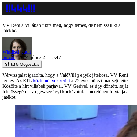
VV Reni a Villában tudta meg, hogy terhes, de nem száll ki a
játékból
Windisch Judit
bulvár
2024. július 21. 15:47
Megosztás
Vérvizsgálat igazolta, hogy a ValóVilág egyik játékosa, VV Reni
terhes. Az RTL
közleménye szerint
a 22 éves nő ezt már sejthette.
Közölte a hírt villabeli párjával, VV Gerivel, és úgy döntött, saját
felelősségére, az egészségügyi kockázatok ismeretében folytatja a
játékot.