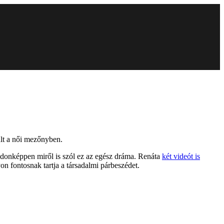
ult a női mezőnyben.
jdonképpen miről is szól ez az egész dráma. Renáta
két videót is
n fontosnak tartja a társadalmi párbeszédet.