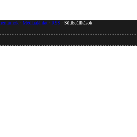
umentumok
Médiaajánlat
RSS
Sütibeállítások