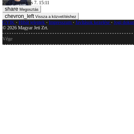
2024. augusztus 7. 15:11
Megosztás
Vissza a közvetítéshez
GYIK
Hibát jelentek
Impresszum
Javítások kezelése
Jogi dok
©
2026
Magyar Jeti Zrt.
Vége