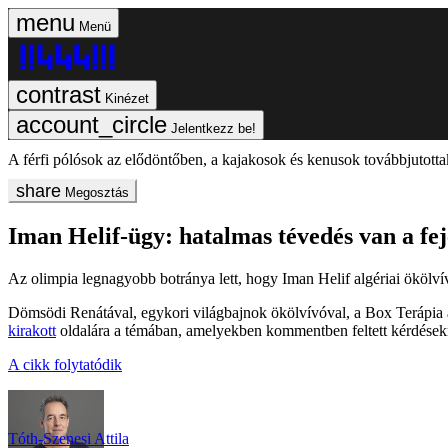
Menü
Kinézet
Jelentkezz be!
A férfi pólósok az elődöntőben, a kajakosok és kenusok továbbjutott
Megosztás
Iman Helif-ügy: hatalmas tévedés van a fe
Az olimpia legnagyobb botránya lett, hogy Iman Helif algériai ökölvívó
Dömsödi Renátával, egykori világbajnok ökölvívóval, a Box Terápia a
kirakott
oldalára a témában, amelyekben kommentben feltett kérdésekre
A cikk folytatódik
Tóth-Szenesi Attila