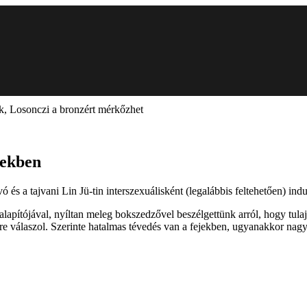
ak, Losonczi a bronzért mérkőzhet
jekben
 és a tajvani Lin Jü-tin interszexuálisként (legalábbis feltehetően) ind
lapítójával, nyíltan meleg bokszedzővel beszélgettünk arról, hogy tula
 válaszol. Szerinte hatalmas tévedés van a fejekben, ugyanakkor nagyo