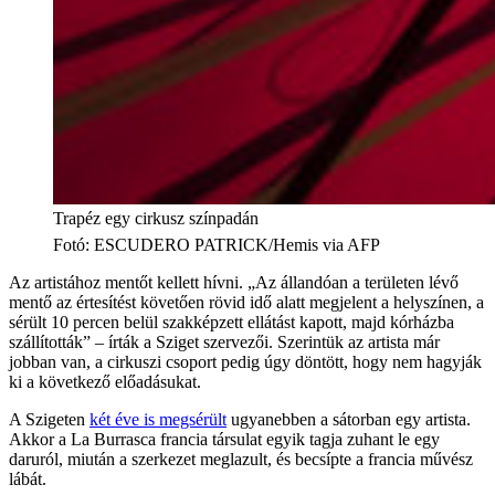
Trapéz egy cirkusz színpadán
Fotó
:
ESCUDERO PATRICK/Hemis via AFP
Az artistához mentőt kellett hívni. „Az állandóan a területen lévő
mentő az értesítést követően rövid idő alatt megjelent a helyszínen, a
sérült 10 percen belül szakképzett ellátást kapott, majd kórházba
szállították” – írták a Sziget szervezői. Szerintük az artista már
jobban van, a cirkuszi csoport pedig úgy döntött, hogy nem hagyják
ki a következő előadásukat.
A Szigeten
két éve is megsérült
ugyanebben a sátorban egy artista.
Akkor a La Burrasca francia társulat egyik tagja zuhant le egy
daruról, miután a szerkezet meglazult, és becsípte a francia művész
lábát.