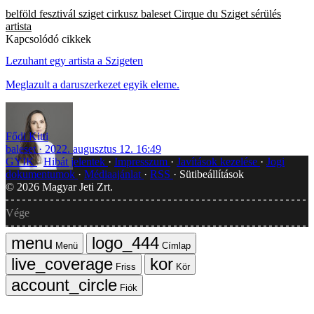
belföld
fesztivál
sziget
cirkusz
baleset
Cirque du Sziget
sérülés
artista
Kapcsolódó cikkek
Lezuhant egy artista a Szigeten
Meglazult a daruszerkezet egyik eleme.
Fődi Kitti
baleset
2022. augusztus 12. 16:49
GYIK
Hibát jelentek
Impresszum
Javítások kezelése
Jogi
dokumentumok
Médiaajánlat
RSS
Sütibeállítások
©
2026
Magyar Jeti Zrt.
Vége
Menü
Címlap
Friss
Kör
Fiók