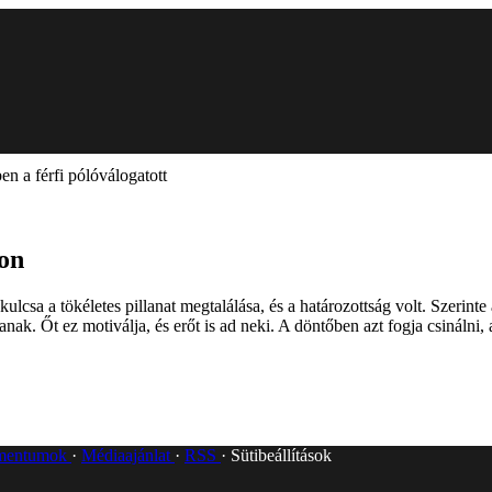
n a férfi pólóválogatott
on
csa a tökéletes pillanat megtalálása, és a határozottság volt. Szerint
anak. Őt ez motiválja, és erőt is ad neki. A döntőben azt fogja csinálni,
umentumok
Médiaajánlat
RSS
Sütibeállítások