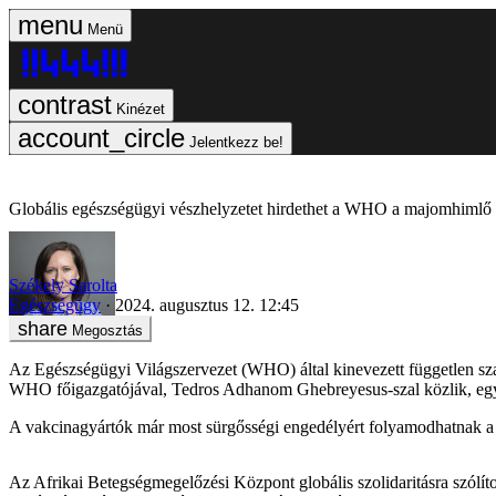
Menü
Kinézet
Jelentkezz be!
Globális egészségügyi vészhelyzetet hirdethet a WHO a majomhimlő t
Székely Sarolta
Egészségügy
2024. augusztus 12. 12:45
Megosztás
Az Egészségügyi Világszervezet (WHO) által kinevezett független sza
WHO főigazgatójával, Tedros Adhanom Ghebreyesus-szal közlik, egyút
A vakcinagyártók már most sürgősségi engedélyért folyamodhatnak a
Az Afrikai Betegségmegelőzési Központ globális szolidaritásra szólít