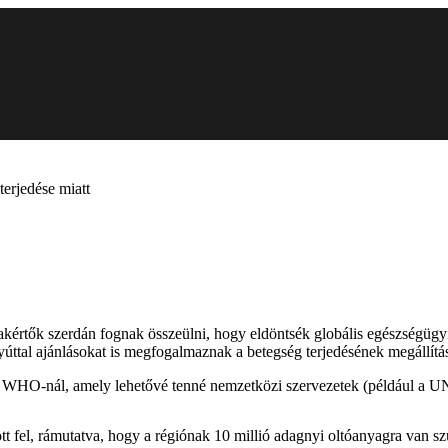
erjedése miatt
kértők szerdán fognak összeülni, hogy eldöntsék globális egészségügy
tal ajánlásokat is megfogalmaznak a betegség terjedésének megállítás
 WHO-nál, amely lehetővé tenné nemzetközi szervezetek (például a UN
ott fel, rámutatva, hogy a régiónak 10 millió adagnyi oltóanyagra van s