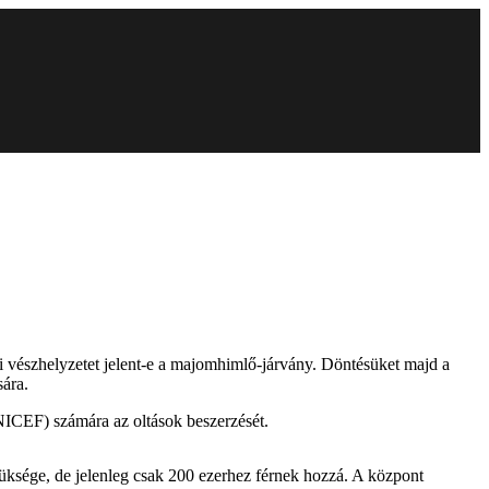
i vészhelyzetet jelent-e a majomhimlő-járvány. Döntésüket majd a
ára.
ICEF) számára az oltások beszerzését.
züksége, de jelenleg csak 200 ezerhez férnek hozzá. A központ