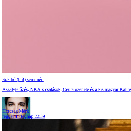
Sok hő (hú!) semmiért
Aszálytetőzés, NKA-s csalások, Ceuta üzenete és a kis magyar Kaliny
Herczeg Márk
reggel 4
tegnap 22:39