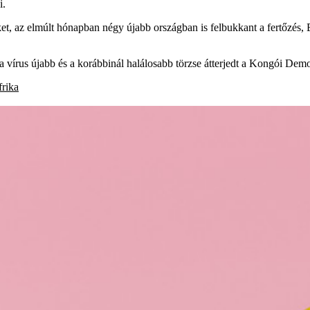
i.
teket, az elmúlt hónapban négy újabb országban is felbukkant a fertőz
a vírus újabb és a korábbinál halálosabb törzse átterjedt a Kongói De
frika