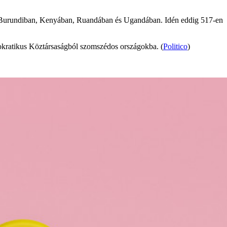
és, Burundiban, Kenyában, Ruandában és Ugandában. Idén eddig 517-en
mokratikus Köztársaságból szomszédos országokba. (
Politico
)