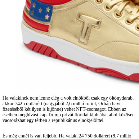
Ha valakinek nem lenne elég a volt elnökből csak egy öltönydarab,
akkor 7425 dollárért (nagyjából 2,6 millió forint, Orbán havi
fizetéséből két ilyen is kijönne) vehet NFT-csomagot. Ebben az
esetben meghívást kap Trump privát floridai klubjába, ahol közösen
vacsorázhat egy térben a republikánus elnökjelölttel.
És még ennél is van feljebb. Ha valaki 24 750 dollárért (8,7 millió