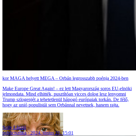
MAGA helyett MEGA – Orbán legrosszabb poénja 2024-ben
Make Europe Great Again! – ez lett Magyarország soros EU-elnöki
jelmondata. Mind elhitték, pusztítóan vicces dolog lesz lenyomni
Trump szlogenjét a tehetetlenül hápogó európaiak torkán. De félő,
hogy az unió populistái sem Orbánnal nevetnek, hanem rajta.
Szily László
publicisztika
2024. június 21. 15:01