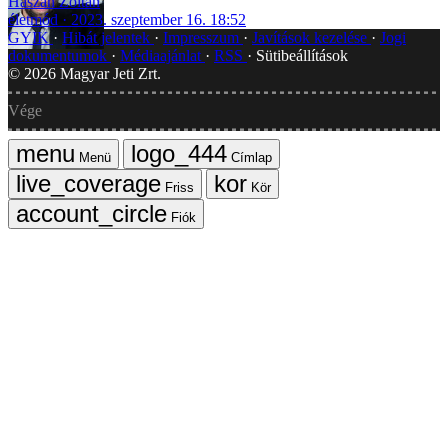
Haszán Zoltán
életmód
2023. szeptember 16. 18:52
GYIK
Hibát jelentek
Impresszum
Javítások kezelése
Jogi
dokumentumok
Médiaajánlat
RSS
Sütibeállítások
©
2026
Magyar Jeti Zrt.
Vége
Menü
Címlap
Friss
Kör
Fiók