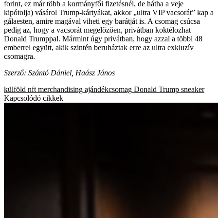
forint, ez már több a kormányfői fizetésnél, de hátha a veje
kipótolja) vásárol Trump-kártyákat, akkor „ultra VIP vacsorát” kap a
gálaesten, amire magával viheti egy barátját is. A csomag csúcsa
pedig az, hogy a vacsorát megelőzően, privátban koktélozhat
Donald Trumppal. Mármint úgy privátban, hogy azzal a többi 48
emberrel együtt, akik szintén beruháztak erre az ultra exkluzív
csomagra.
Szerző: Szántó Dániel, Haász János
külföld
nft
merchandising
ajándékcsomag
Donald Trump
sneaker
Kapcsolódó cikkek