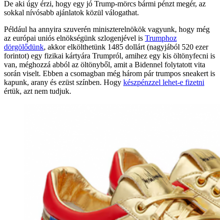
De aki úgy érzi, hogy egy jó Trump-mörcs bármi pénzt megér, az
sokkal nívósabb ajánlatok közül válogathat.
Például ha annyira szuverén miniszterelnökök vagyunk, hogy még
az európai uniós elnökségünk szlogenjével is
Trumphoz
dörgölődünk
, akkor elkölthetünk 1485 dollárt (nagyjából 520 ezer
forintot) egy fizikai kártyára Trumpról, amihez egy kis öltönyfecni is
van, méghozzá abból az öltönyből, amit a Bidennel folytatott vita
során viselt. Ebben a csomagban még három pár trumpos sneakert is
kapunk, arany és ezüst színben. Hogy
készpénzzel lehet-e fizetni
értük, azt nem tudjuk.