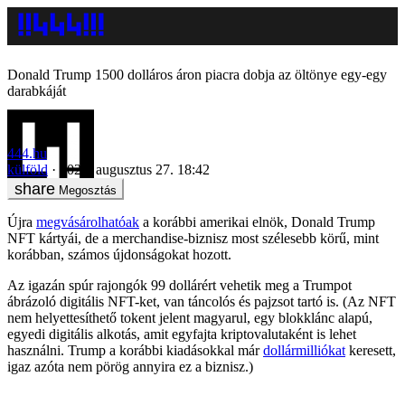
Donald Trump 1500 dolláros áron piacra dobja az öltönye egy-egy
darabkáját
444.hu
külföld
2024. augusztus 27. 18:42
Megosztás
Újra
megvásárolhatóak
a korábbi amerikai elnök, Donald Trump
NFT kártyái, de a merchandise-biznisz most szélesebb körű, mint
korábban, számos újdonságokat hozott.
Az igazán spúr rajongók 99 dollárért vehetik meg a Trumpot
ábrázoló digitális NFT-ket, van táncolós és pajzsot tartó is. (Az NFT
nem helyettesíthető tokent jelent magyarul, egy blokklánc alapú,
egyedi digitális alkotás, amit egyfajta kriptovalutaként is lehet
használni. Trump a korábbi kiadásokkal már
dollármilliókat
keresett,
igaz azóta nem pörög annyira ez a biznisz.)