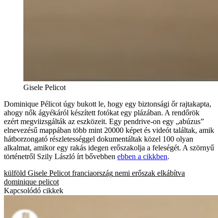
Gisele Pelicot
Dominique Pélicot úgy bukott le, hogy egy biztonsági őr rajtakapta,
ahogy nők ágyékáról készített fotókat egy plázában. A rendőrök
ezért megviizsgálták az eszközeit. Egy pendrive-on egy „abúzus”
elnevezésű mappában több mint 20000 képet és videót találtak, amik
hátborzongató részletességgel dokumentáltak közel 100 olyan
alkalmat, amikor egy rakás idegen erőszakolja a feleségét. A szörnyű
történetről Szily László írt bővebben
ebben a cikkben
.
külföld
Gisele Pelicot
franciaország
nemi erőszak
elkábítva
dominique pelicot
Kapcsolódó cikkek