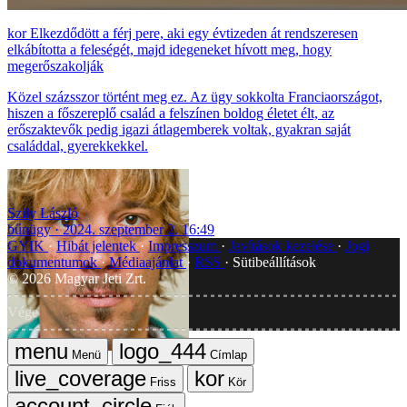
Elkezdődött a férj pere, aki egy évtizeden át rendszeresen
elkábította a feleségét, majd idegeneket hívott meg, hogy
megerőszakolják
Közel százsszor történt meg ez. Az ügy sokkolta Franciaországot,
hiszen a főszereplő család a felszínen boldog életet élt, az
erőszaktevők pedig igazi átlagemberek voltak, gyakran saját
családdal, gyerekkekkel.
Szily László
bűnügy
2024. szeptember 2. 16:49
GYIK
Hibát jelentek
Impresszum
Javítások kezelése
Jogi
dokumentumok
Médiaajánlat
RSS
Sütibeállítások
©
2026
Magyar Jeti Zrt.
Vége
Menü
Címlap
Friss
Kör