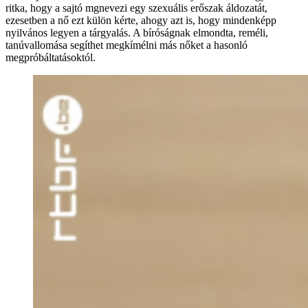
ritka, hogy a sajtó mgnevezi egy szexuális erőszak áldozatát,
ezesetben a nő ezt külön kérte, ahogy azt is, hogy mindenképp
nyilvános legyen a tárgyalás. A bíróságnak elmondta, reméli,
tanúvallomása segíthet megkímélni más nőket a hasonló
megpróbáltatásoktól.