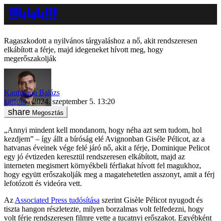
Ragaszkodott a nyilvános tárgyaláshoz a nő, akit rendszeresen
elkábított a férje, majd idegeneket hívott meg, hogy
megerőszakolják
Kaufmann Balázs
külföld
2024. szeptember 5. 13:20
Megosztás
„Annyi mindent kell mondanom, hogy néha azt sem tudom, hol
kezdjem” – így állt a bíróság elé Avignonban Giséle Pélicot, az a
hatvanas éveinek vége felé járó nő, akit a férje, Dominique Pelicot
egy jó évtizeden keresztül rendszeresen elkábított, majd az
interneten megismert környékbeli férfiakat hívott fel magukhoz,
hogy együtt erőszakolják meg a magatehetetlen asszonyt, amit a férj
lefotózott és videóra vett.
Az
Associated Press tudósítása
szerint Gisèle Pélicot nyugodt és
tiszta hangon részletezte, milyen borzalmas volt felfedezni, hogy
volt férje rendszeresen filmre vette a tucatnyi erőszakot. Egyébként