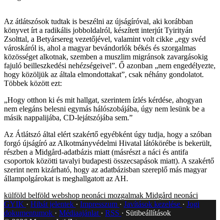
Az átlátszósok tudtak is beszélni az újságíróval, aki korábban
könyvet írt a radikális jobboldalról, készített interjút Tyirityán
Zsolttal, a Betyársereg vezetőjével, valamint volt cikke „egy svéd
városkáról is, ahol a magyar bevándorlók békés és szorgalmas
közösséget alkotnak, szemben a muszlim migránsok zavargásokig
fajuló beilleszkedési nehézségeivel”. Ő azonban „nem engedélyezte,
hogy közöljük az általa elmondottakat”, csak néhány gondolatot.
Többek között ezt:
„Hogy otthon ki és mit hallgat, szerintem ízlés kérdése, ahogyan
nem elegáns belesni egymás hálószobájába, úgy nem lesünk be a
másik nappalijába, CD-lejátszójába sem.”
Az Átlátszó által elért szakértő egyébként úgy tudja, hogy a szóban
forgó újságíró az Alkotmányvédelmi Hivatal látókörébe is bekerült,
részben a Midgård-adatbázis miatt (másrészt a náci és antifa
csoportok közötti tavalyi budapesti összecsapások miatt). A szakértő
szerint nem kizárható, hogy az adatbázisban szereplő más magyar
állampolgárokat is meghallgatott az AH.
külföld
belföld
webshop
neonáci mozgalmak
Midgård
neonáci
GYIK
Hibát jelentek
Impresszum
Javítások kezelése
Jogi
dokumentumok
Médiaajánlat
RSS
Sütibeállítások