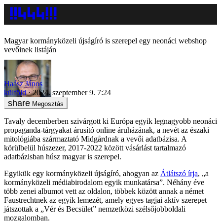
Magyar kormányközeli újságíró is szerepel egy neonáci webshop
vevőinek listáján
Haász János
külföld
2024. szeptember 9. 7:24
Megosztás
Tavaly decemberben szivárgott ki Európa egyik legnagyobb neonáci
propaganda-tárgyakat árusító online áruházának, a nevét az északi
mitológiába származtató Midgårdnak a vevői adatbázisa. A
körülbelül húszezer, 2017-2022 között vásárlást tartalmazó
adatbázisban húsz magyar is szerepel.
Egyikük egy kormányközeli újságíró, ahogyan az
Átlátszó írja
, „a
kormányközeli médiabirodalom egyik munkatársa”. Néhány éve
több zenei albumot vett az oldalon, többek között annak a német
Faustrechtnek az egyik lemezét, amely egyes tagjai aktív szerepet
játszottak a „Vér és Becsület” nemzetközi szélsőjobboldali
mozgalomban.