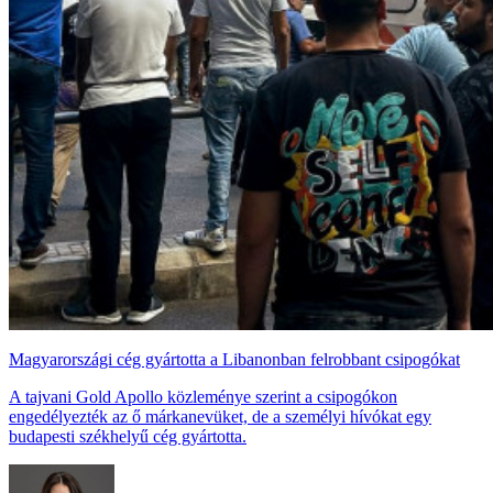
Magyarországi cég gyártotta a Libanonban felrobbant csipogókat
A tajvani Gold Apollo közleménye szerint a csipogókon
engedélyezték az ő márkanevüket, de a személyi hívókat egy
budapesti székhelyű cég gyártotta.