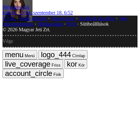
Mészáros Juli
külföld
2024. szeptember 18. 6:52
GYIK
Hibát jelentek
Impresszum
Javítások kezelése
Jogi
dokumentumok
Médiaajánlat
RSS
Sütibeállítások
©
2026
Magyar Jeti Zrt.
Vége
Menü
Címlap
Friss
Kör
Fiók