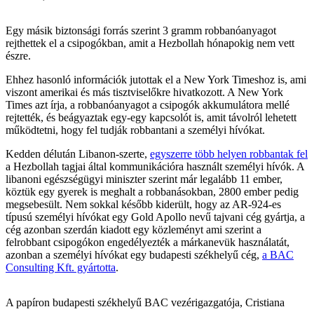
Egy másik biztonsági forrás szerint 3 gramm robbanóanyagot
rejthettek el a csipogókban, amit a Hezbollah hónapokig nem vett
észre.
Ehhez hasonló információk jutottak el a New York Timeshoz is, ami
viszont amerikai és más tisztviselőkre hivatkozott. A New York
Times azt írja, a robbanóanyagot a csipogók akkumulátora mellé
rejtették, és beágyaztak egy-egy kapcsolót is, amit távolról lehetett
működtetni, hogy fel tudják robbantani a személyi hívókat.
Kedden délután Libanon-szerte,
egyszerre több helyen robbantak fel
a Hezbollah tagjai által kommunikációra használt személyi hívók. A
libanoni egészségügyi miniszter szerint már legalább 11 ember,
köztük egy gyerek is meghalt a robbanásokban, 2800 ember pedig
megsebesült. Nem sokkal később kiderült, hogy az AR-924-es
típusú személyi hívókat egy Gold Apollo nevű tajvani cég gyártja, a
cég azonban szerdán kiadott egy közleményt ami szerint a
felrobbant csipogókon engedélyezték a márkanevük használatát,
azonban a személyi hívókat egy budapesti székhelyű cég,
a BAC
Consulting Kft. gyártotta
.
A papíron budapesti székhelyű BAC vezérigazgatója, Cristiana