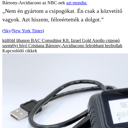
Bársony-Arcidiacono az NBC-nek
azt mondta:
„Nem én gyártom a csipogókat. Én csak a közvetítő
vagyok. Azt hiszem, félreértették a dolgot.”
(
Sky
/
New York Times
)
külföld
libanon
BAC Consulting Kft.
Izrael
Gold Apollo
csipogó
személyi hívó
Cristiana Bársony-Arcidiacono
felrobbant
hezbollah
Kapcsolódó cikkek