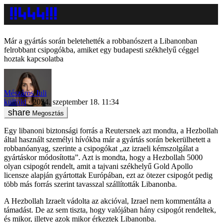
Már a gyártás során beletehették a robbanószert a Libanonban
felrobbant csipogókba, amiket egy budapesti székhelyű céggel
hoztak kapcsolatba
Mészáros Juli
külföld
2024. szeptember 18. 11:34
Megosztás
Egy libanoni biztonsági forrás a Reutersnek azt mondta, a Hezbollah
által használt személyi hívókba már a gyártás során bekerülhetett a
robbanóanyag, szerinte a csipogókat „az izraeli kémszolgálat a
gyártáskor módosította”. Azt is mondta, hogy a Hezbollah 5000
olyan csipogót rendelt, amit a tajvani székhelyű Gold Apollo
licensze alapján gyártottak Európában, ezt az ötezer csipogót pedig
több más forrás szerint tavasszal szállították Libanonba.
A Hezbollah Izraelt vádolta az akcióval, Izrael nem kommentálta a
támadást. De az sem tiszta, hogy valójában hány csipogót rendeltek,
és mikor, illetve azok mikor érkeztek Libanonba.