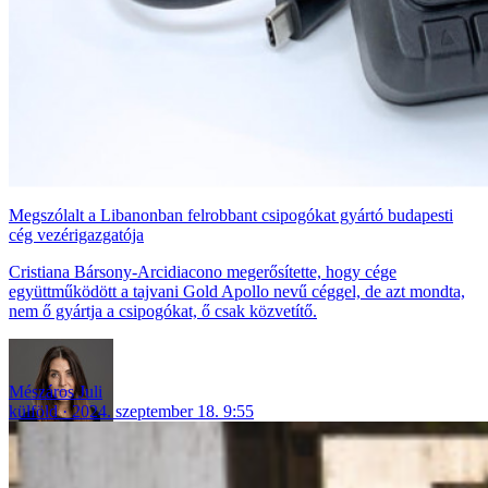
Megszólalt a Libanonban felrobbant csipogókat gyártó budapesti
cég vezérigazgatója
Cristiana Bársony-Arcidiacono megerősítette, hogy cége
együttműködött a tajvani Gold Apollo nevű céggel, de azt mondta,
nem ő gyártja a csipogókat, ő csak közvetítő.
Mészáros Juli
külföld
2024. szeptember 18. 9:55