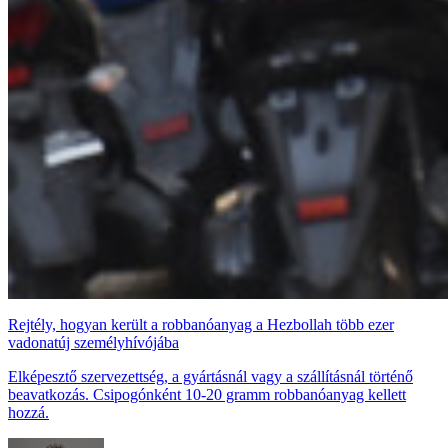
Rejtély, hogyan került a robbanóanyag a Hezbollah több ezer
vadonatúj személyhívójába
Elképesztő szervezettség, a gyártásnál vagy a szállításnál történő
beavatkozás. Csipogónként 10-20 gramm robbanóanyag kellett
hozzá.