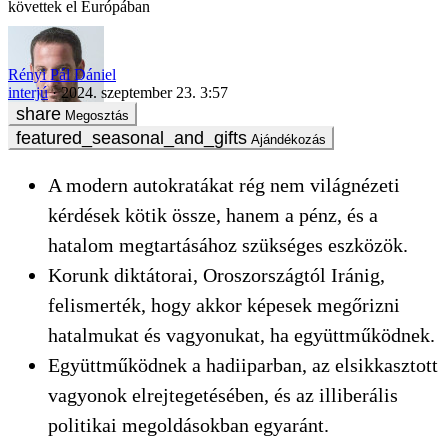
követtek el Európában
Rényi Pál Dániel
interjú
2024. szeptember 23. 3:57
Megosztás
Ajándékozás
A modern autokratákat rég nem világnézeti
kérdések kötik össze, hanem a pénz, és a
hatalom megtartásához szükséges eszközök.
Korunk diktátorai, Oroszországtól Iránig,
felismerték, hogy akkor képesek megőrizni
hatalmukat és vagyonukat, ha együttműködnek.
Együttműködnek a hadiiparban, az elsikkasztott
vagyonok elrejtegetésében, és az illiberális
politikai megoldásokban egyaránt.