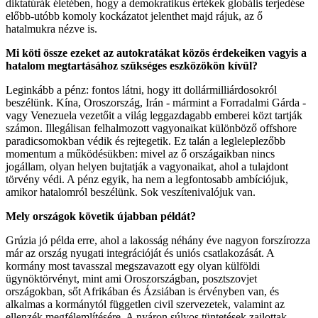
diktatúrák életében, hogy a demokratikus értékek globális terjedése
előbb-utóbb komoly kockázatot jelenthet majd rájuk, az ő
hatalmukra nézve is.
Mi köti össze ezeket az autokratákat közös érdekeiken vagyis a
hatalom megtartásához szükséges eszközökön kívül?
Leginkább a pénz: fontos látni, hogy itt dollármilliárdosokról
beszélünk. Kína, Oroszország, Irán - mármint a Forradalmi Gárda -
vagy Venezuela vezetőit a világ leggazdagabb emberei közt tartják
számon. Illegálisan felhalmozott vagyonaikat különböző offshore
paradicsomokban védik és rejtegetik. Ez talán a legleleplezőbb
momentum a működésükben: mivel az ő országaikban nincs
jogállam, olyan helyen bujtatják a vagyonaikat, ahol a tulajdont
törvény védi. A pénz egyik, ha nem a legfontosabb ambíciójuk,
amikor hatalomról beszélünk. Sok veszítenivalójuk van.
Mely országok követik újabban példát?
Grúzia jó példa erre, ahol a lakosság néhány éve nagyon forszírozza
már az ország nyugati integrációját és uniós csatlakozását. A
kormány most tavasszal megszavazott egy olyan külföldi
ügynöktörvényt, mint ami Oroszországban, posztszovjet
országokban, sőt Afrikában és Ázsiában is érvényben van, és
alkalmas a kormánytól független civil szervezetek, valamint az
ellenzék megfélemlítésére. A nyáron súlyos tüntetések zajlottak