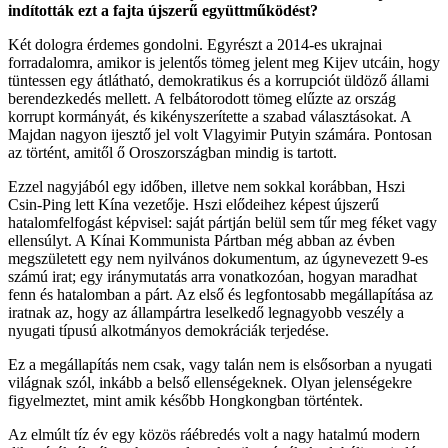
indították ezt a fajta újszerű együttműködést?
Két dologra érdemes gondolni. Egyrészt a 2014-es ukrajnai
forradalomra, amikor is jelentős tömeg jelent meg Kijev utcáin, hogy
tüntessen egy átlátható, demokratikus és a korrupciót üldöző állami
berendezkedés mellett. A felbátorodott tömeg elűzte az ország
korrupt kormányát, és kikényszerítette a szabad választásokat. A
Majdan nagyon ijesztő jel volt Vlagyimir Putyin számára. Pontosan
az történt, amitől ő Oroszországban mindig is tartott.
Ezzel nagyjából egy időben, illetve nem sokkal korábban, Hszi
Csin-Ping lett Kína vezetője. Hszi elődeihez képest újszerű
hatalomfelfogást képvisel: saját pártján belül sem tűr meg féket vagy
ellensúlyt. A Kínai Kommunista Pártban még abban az évben
megszületett egy nem nyilvános dokumentum, az úgynevezett 9-es
számú irat; egy iránymutatás arra vonatkozóan, hogyan maradhat
fenn és hatalomban a párt. Az első és legfontosabb megállapítása az
iratnak az, hogy az állampártra leselkedő legnagyobb veszély a
nyugati típusú alkotmányos demokráciák terjedése.
Ez a megállapítás nem csak, vagy talán nem is elsősorban a nyugati
világnak szól, inkább a belső ellenségeknek. Olyan jelenségekre
figyelmeztet, mint amik később Hongkongban történtek.
Az elmúlt tíz év egy közös ráébredés volt a nagy hatalmú modern