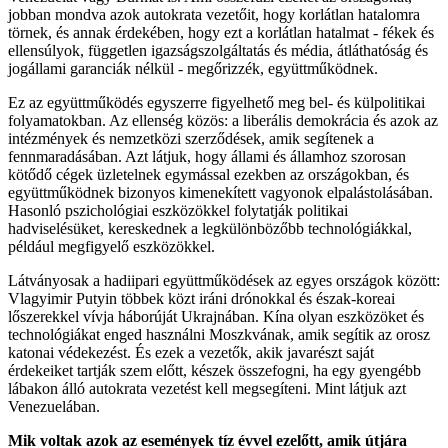
jobban mondva azok autokrata vezetőit, hogy korlátlan hatalomra
törnek, és annak érdekében, hogy ezt a korlátlan hatalmat - fékek és
ellensúlyok, független igazságszolgáltatás és média, átláthatóság és
jogállami garanciák nélkül - megőrizzék, együttműködnek.
Ez az együttműködés egyszerre figyelhető meg bel- és külpolitikai
folyamatokban. Az ellenség közös: a liberális demokrácia és azok az
intézmények és nemzetközi szerződések, amik segítenek a
fennmaradásában. Azt látjuk, hogy állami és államhoz szorosan
kötődő cégek üzletelnek egymással ezekben az országokban, és
együttműködnek bizonyos kimenekített vagyonok elpalástolásában.
Hasonló pszichológiai eszközökkel folytatják politikai
hadviselésüket, kereskednek a legkülönbözőbb technológiákkal,
például megfigyelő eszközökkel.
Látványosak a hadiipari együttműködések az egyes országok között:
Vlagyimir Putyin többek közt iráni drónokkal és észak-koreai
lőszerekkel vívja háborúját Ukrajnában. Kína olyan eszközöket és
technológiákat enged használni Moszkvának, amik segítik az orosz
katonai védekezést. És ezek a vezetők, akik javarészt saját
érdekeiket tartják szem előtt, készek összefogni, ha egy gyengébb
lábakon álló autokrata vezetést kell megsegíteni. Mint látjuk azt
Venezuelában.
Mik voltak azok az események tíz évvel ezelőtt, amik útjára