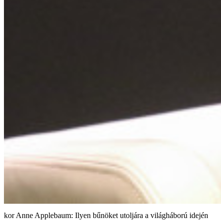
Anne Applebaum: Ilyen bűnöket utoljára a világháború idején