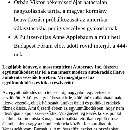
Orbán Viktor békemisszióját hatástalan
nagyzolásnak tartja, a magyar kormány
beavatkozási próbálkozását az amerikai
választásokba pedig veszélyes gyakorlatnak.
A Pulitzer-díjas Anne Applebaum a múlt heti
Budapest Fórum előtt adott rövid interjút a 444-
nek.
Legújabb könyve, a most megjelent Autocracy Inc. újszerű
együttműködést tár fel a ma ismert modern autokráciák illetve
autokrata vezetők körében. Mi mozgatja ezt az
együttműködést, és kik a résztvevői?
Az együttműködés nem teljesen új, nagyjából egy évtizede
kezdődött. A könyv egy hálózatot ír le, különböző államhatalmak,
illetve vezetők, elitek hálózatát, amiket üzleti és politikai érdekek
fűznek össze. Ami újszerű ebben az együttműködésben, hogy nem
ideológiai alapon szerveződik. Világnézetileg kevés közös pontot
találni a kommunista Kína, a nacionalista retorikára épülő orosz
államhatalom vagy az iráni teokrácia között. Ide sorolhatjuk
Venezuelát vagy Burmát is. Ami összefűzi ezeket az országokat,