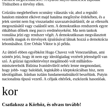
Tbilisziben a törvény ellen.
Grúziára meglehetősen ocsmány választás vár, ahol a regnáló
hatalom mindent elkövet majd hatalma megőrzése érdekében, és a
jelek szerint nem fog visszariadni szavazatvásárlástól, de az ellenzék
megosztásától vagy csalástól sem. A demokratikus rendszerek egyre
ritkábban dőlnek meg puccs eredményeként. Ma nem tankok
vonulása jelzi egy rendszer végét. A demokratikusan megválasztott
vezetők maguk és törvények újraírásával látnak hozzá a demokrácia
lebontásához. Erre Orbán Viktor is jó példa.
Az úttörő ebben egyébként Hugo Chavez volt Venezuelában, ami
szintén jelzi, hogy itt nem egy ideológiailag vezérelt jelenségről van
szó. A grúziai ügynöktörvényt megálmodó volt milliárdos-
miniszterelnök Bidzina Ivanishviliról nehéz lenne megmondani,
hogy jobb- vagy baloldali, leginkább a kleptokráciában hisz, nem
ideológiában. Iránban iszlám fundamentalistákról beszélünk. Putyin
nacionalista típusú vezető. A céljaik eltérőek, eszközeik hasonlóak.
Csatlakozz a Körhöz, és olvass tovább!