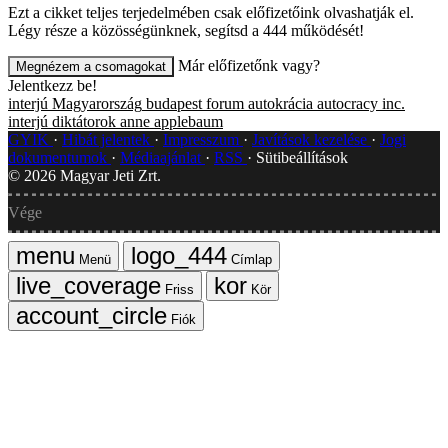
Ezt a cikket teljes terjedelmében csak előfizetőink olvashatják el.
Légy része a közösségünknek, segítsd a 444 működését!
Már előfizetőnk vagy?
Megnézem a csomagokat
Jelentkezz be!
interjú
Magyarország
budapest forum
autokrácia
autocracy inc.
interjú
diktátorok
anne applebaum
GYIK
Hibát jelentek
Impresszum
Javítások kezelése
Jogi
dokumentumok
Médiaajánlat
RSS
Sütibeállítások
©
2026
Magyar Jeti Zrt.
Vége
Menü
Címlap
Friss
Kör
Fiók