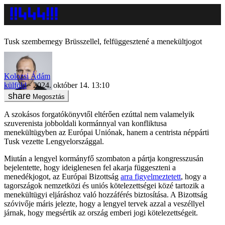
Tusk szembemegy Brüsszellel, felfüggesztené a menekültjogot
Kolozsi Ádám
külföld
2024. október 14. 13:10
Megosztás
A szokásos forgatókönyvtől eltérően ezúttal nem valamelyik
szuverenista jobboldali kormánnyal van konfliktusa
menekültügyben az Európai Uniónak, hanem a centrista néppárti
Tusk vezette Lengyelországgal.
Miután a lengyel kormányfő szombaton a pártja kongresszusán
bejelentette, hogy ideiglenesen fel akarja függeszteni a
menedékjogot, az Európai Bizottság
arra figyelmeztetett
, hogy a
tagországok nemzetközi és uniós kötelezettségei közé tartozik a
menekültügyi eljáráshoz való hozzáférés biztosítása. A Bizottság
szóvivője máris jelezte, hogy a lengyel tervek azzal a veszéllyel
járnak, hogy megsértik az ország emberi jogi kötelezettségeit.