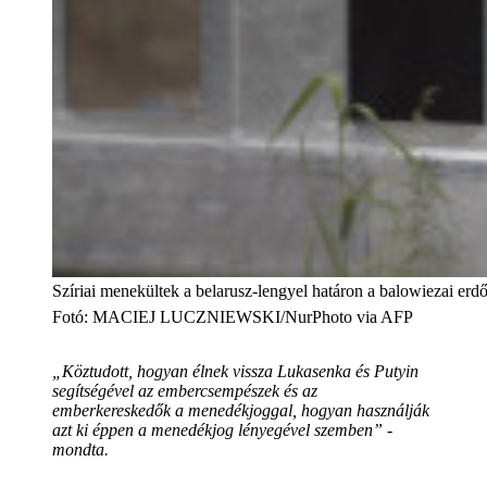
Szíriai menekültek a belarusz-lengyel határon a balowiezai erd
Fotó
:
MACIEJ LUCZNIEWSKI/NurPhoto via AFP
„Köztudott, hogyan élnek vissza Lukasenka és Putyin
segítségével az embercsempészek és az
emberkereskedők a menedékjoggal, hogyan használják
azt ki éppen a menedékjog lényegével szemben” -
mondta.