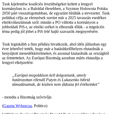
Tusk kijelentése koalíciós feszültségeket keltett a lengyel
kormányban is: a Baloldal élesebben, a Szymon Holownia Polska
2050 párt visszafogottabban, de egyaránt bírálták a tervezetet. Tusk
politikai célja az elemzések szerint már a 2025 tavaszán esedékes
elnökválasztásnak szól: miután a PO váltotta a kormányon a
jobboldali PiS-t, az elnöki széket is elhoznák tőlük - a migrációs
téma pedig jól jöhet a PiS felé hajló szavazók megnyerésére.
Tusk leginkább a finn példára hivatkozik, ahol idén júliusban egy
évre lehetővé tették, hogy már a határátkelőhelyen elutasítsák a
benyújtott menedékkérelmeket, és azonnal kiutasítsák az országból
az érintetteket. Az Európai Bizottság azonban máris elutasítja a
lengyel elképzelést:
„Európai megoldáson kell dolgoznunk, amely
határozottan ellenáll Putyin és Lukasenko hibrid
támadásainak, de közben nem áldozza fel értékeinket”
- mondta a Bizottság szóvivője.
(
Gazeta Wyborcza
, Politico)