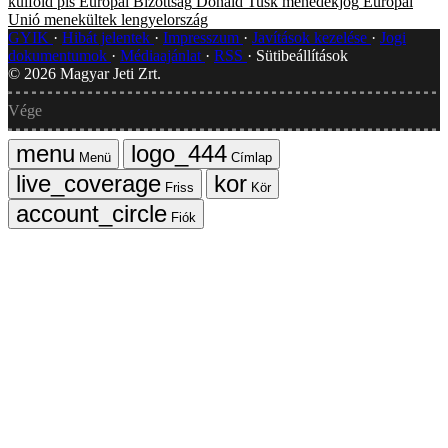
külföld
pis
Európai Bizottság
Donald Tusk
menedékjog
Európai
Unió
menekültek
lengyelország
GYIK
Hibát jelentek
Impresszum
Javítások kezelése
Jogi
dokumentumok
Médiaajánlat
RSS
Sütibeállítások
©
2026
Magyar Jeti Zrt.
Vége
Menü
Címlap
Friss
Kör
Fiók