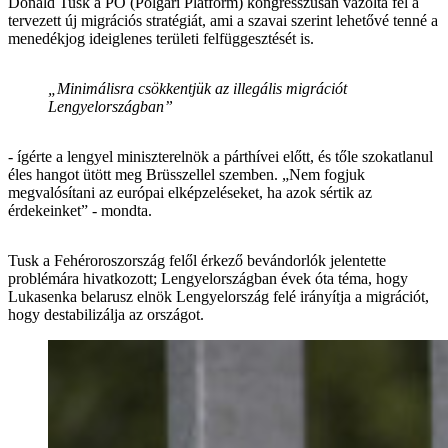
Donald Tusk a PO (Polgári Platform) kongresszusán vázolta fel a
tervezett új migrációs stratégiát, ami a szavai szerint lehetővé tenné a
menedékjog ideiglenes területi felfüggesztését is.
„Minimálisra csökkentjük az illegális migrációt
Lengyelországban”
- ígérte a lengyel miniszterelnök a párthívei előtt, és tőle szokatlanul
éles hangot ütött meg Brüsszellel szemben. „Nem fogjuk
megvalósítani az európai elképzeléseket, ha azok sértik az
érdekeinket” - mondta.
Tusk a Fehéroroszország felől érkező bevándorlók jelentette
problémára hivatkozott; Lengyelországban évek óta téma, hogy
Lukasenka belarusz elnök Lengyelország felé irányítja a migrációt,
hogy destabilizálja az országot.