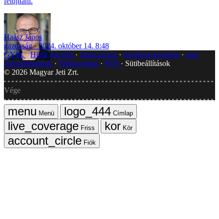
felújítani.
Haász János
gazdaság
2024. október 14. 8:48
GYIK
Hibát jelentek
Impresszum
Javítások kezelése
Jogi
dokumentumok
Médiaajánlat
RSS
Sütibeállítások
©
2026
Magyar Jeti Zrt.
Vége
Menü
Címlap
Friss
Kör
Fiók