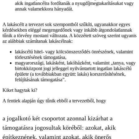
akik ingatlancélra fordítanák a nyugdíjmegtakarításukat vagy
annak valamekkora hányadát.
A lakáscélt a tervezet sok szempontból szűkíti, ugyanakkor egyes
kérdésekben eléggé megengedőnek vagy inkább átgondolatlannak
tűnik a törvény mostani változata. A közzétett szöveg szerint ugyanis
az alábbiak számítanak lakáscélnak:
lakáscélú hitel- vagy kölcsönszerződés önrészének, valamint
törlesztésének támogatása,
magyarországi, lakásként, lakóházként, valamint „tanya, vagy
birtokközpont jogi jelleggel nyilvántartott ingatlan lakáscélú
épülete (a továbbiakban együtt: lakás) korszerűsítésének,
felújításának támogatása”.
Kiket hagytak ki?
A fentiek alapján úgy tűnik ebből a tervezetből, hogy
a jogalkotó két csoportot azonnal kizárhat a
támogatásra jogosultak köréből: azokat, akik
építkeznének, valamint azokat, akik önerős