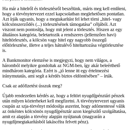
Ha már a hitelről és törlesztésről beszélünk, máris meg kell említeni,
hogy a törvénytervezet ezzel kapcsolatban meglehetősen pontatlan.
Azt írják ugyanis, hogy a megtakarítást fel lehet törni „hitel- vagy
kölcsönszerződés (...) törlesztésének támogatása” céljából. Azt
viszont nem pontosítja, hogy mit jelent a törlesztés. Hiszen az egy
általános kategória, beletartozik a rendszeres (jellemzően havi)
hiteltörlesztés, a kölcsön vagy hitel egy nagyobb összegű
előtörlesztése, illetve a teljes hátralévő hiteltartozása végtörlesztése
is.
A Bankmonitor elemzése is megjegyzi, hogy nem világos, a
háromból melyikre gondoltak az NGM-ben, így akár beleérthető
mindhárom kategória. Ezért is „jó lenne itt egy értelmezési
iránymutatás, ami segít a kérdés biztos eldöntésében” – írták.
Csak az adófizetést ússzuk meg?
Újabb rendezetlen kérdés az, hogy a feltört nyugdíjpénztári pénzek
után milyen közterheket kell megfizetni. A törvénytervezet ugyanis
csupán az szja-törvényt módosítja aszerint, hogy adómentessé válik
az önkéntes kölcsönös nyugdíjpénztár azon kiegészítő szolgáltatása,
amit ez alapján a törvény alapján nyújtanak (magyarán a
nyugdíjmegtakarításból lakáscélra felvett pénz).