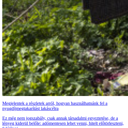
Megjelentek a részletek arról, hogyan használhatnánk fel a
nyugdíjmegtakarítást lakáscélra
Ez még nem jogszabály, csak annak társadalmi egyeztetése, de a
lényeg kiderül belőle: adómentesen lehet venni, hitelt előtörleszteni,