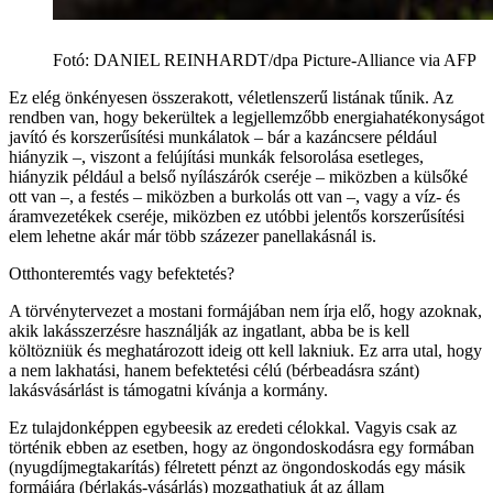
Fotó
:
DANIEL REINHARDT/dpa Picture-Alliance via AFP
Ez elég önkényesen összerakott, véletlenszerű listának tűnik. Az
rendben van, hogy bekerültek a legjellemzőbb energiahatékonyságot
javító és korszerűsítési munkálatok – bár a kazáncsere például
hiányzik –, viszont a felújítási munkák felsorolása esetleges,
hiányzik például a belső nyílászárók cseréje – miközben a külsőké
ott van –, a festés – miközben a burkolás ott van –, vagy a víz- és
áramvezetékek cseréje, miközben ez utóbbi jelentős korszerűsítési
elem lehetne akár már több százezer panellakásnál is.
Otthonteremtés vagy befektetés?
A törvénytervezet a mostani formájában nem írja elő, hogy azoknak,
akik lakásszerzésre használják az ingatlant, abba be is kell
költözniük és meghatározott ideig ott kell lakniuk. Ez arra utal, hogy
a nem lakhatási, hanem befektetési célú (bérbeadásra szánt)
lakásvásárlást is támogatni kívánja a kormány.
Ez tulajdonképpen egybeesik az eredeti célokkal. Vagyis csak az
történik ebben az esetben, hogy az öngondoskodásra egy formában
(nyugdíjmegtakarítás) félretett pénzt az öngondoskodás egy másik
formájára (bérlakás-vásárlás) mozgathatjuk át az állam