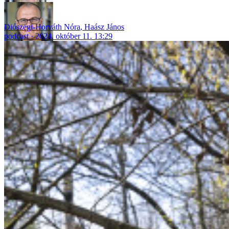
Diószegi-Horváth Nóra
,
Haász János
podcast
2024. október 11. 13:29