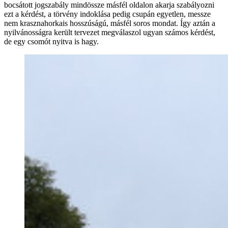
bocsátott jogszabály mindössze másfél oldalon akarja szabályozni
ezt a kérdést, a törvény indoklása pedig csupán egyetlen, messze
nem krasznahorkais hosszúságú, másfél soros mondat. Így aztán a
nyilvánosságra került tervezet megválaszol ugyan számos kérdést,
de egy csomót nyitva is hagy.