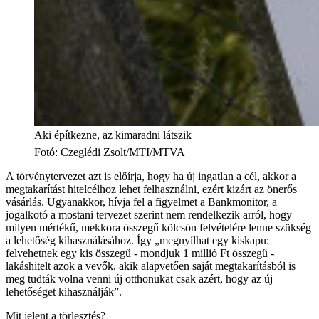
Aki építkezne, az kimaradni látszik
Fotó
:
Czeglédi Zsolt/MTI/MTVA
A törvénytervezet azt is előírja, hogy ha új ingatlan a cél, akkor a
megtakarítást hitelcélhoz lehet felhasználni, ezért kizárt az önerős
vásárlás. Ugyanakkor, hívja fel a figyelmet a Bankmonitor, a
jogalkotó a mostani tervezet szerint nem rendelkezik arról, hogy
milyen mértékű, mekkora összegű kölcsön felvételére lenne szükség
a lehetőség kihasználásához. Így „megnyílhat egy kiskapu:
felvehetnek egy kis összegű - mondjuk 1 millió Ft összegű -
lakáshitelt azok a vevők, akik alapvetően saját megtakarításból is
meg tudták volna venni új otthonukat csak azért, hogy az új
lehetőséget kihasználják”.
Mit jelent a törlesztés?