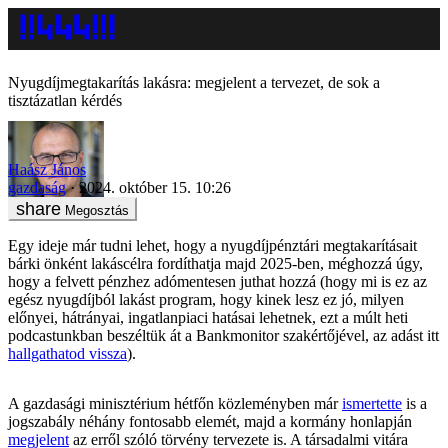
Nyugdíjmegtakarítás lakásra: megjelent a tervezet, de sok a
tisztázatlan kérdés
Haász János
gazdaság
2024. október 15. 10:26
Megosztás
Egy ideje már tudni lehet, hogy a nyugdíjpénztári megtakarításait
bárki önként lakáscélra fordíthatja majd 2025-ben, méghozzá úgy,
hogy a felvett pénzhez adómentesen juthat hozzá (hogy mi is ez az
egész nyugdíjból lakást program, hogy kinek lesz ez jó, milyen
előnyei, hátrányai, ingatlanpiaci hatásai lehetnek, ezt a múlt heti
podcastunkban beszéltük át a Bankmonitor szakértőjével, az adást itt
hallgathatod vissza
).
A gazdasági minisztérium hétfőn közleményben már
ismertette
is a
jogszabály néhány fontosabb elemét, majd a kormány honlapján
megjelent
az erről szóló törvény tervezete is. A társadalmi vitára