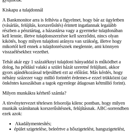
Kiskapu a tulajdonnál
A Bankmonitor arra is felhívta a figyelmet, hogy bár az ügyletben
(vásárlás, felújítás, korszerűsítés) érintett ingatlannak legalább
részben a pénztártag, a házastársa vagy a gyermeke tulajdonában
kell lennie, illetve tulajdonszerzésre kell szerződni, nincs olyan
kikötés, hogy milyen tulajdoni arányra van szükség, illetve hogy
mikortól kell ennek a tulajdonrésznek meglennie, ami könnyen
visszaélésekhez vezethet.
Tehát akár egy 1 százaléknyi tulajdoni hányaddal is működhet a
dolog, ha például valaki a szülei házát szeretné felújítani, akkor
gyors ajándékozással teljesítheti ezt az előírást. Más kérdés, hogy
néhány százezer vagy millió forintért érdemes-e ezzel trükközni (az
önkéntes kasszákban a tagok egyenlege átlagosan kétmillió forint).
Milyen munkákra kérhető számla?
A törvénytervezet tételesen felsorolja kilenc pontban, hogy milyen
munkák számítanak korszerűsítésnek, felújításnak. ABC-sorrendben
ezek azok:
Akadálymentesítés;
épület szigetelése, beleértve a hőszigetelést, hangszigetelést,