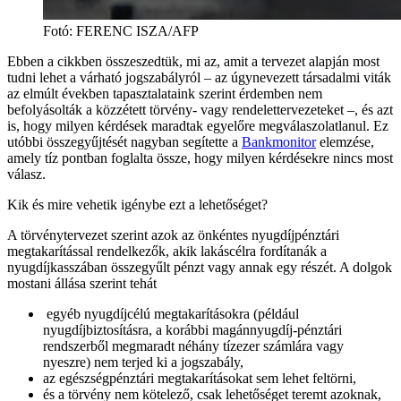
Fotó
:
FERENC ISZA/AFP
Ebben a cikkben összeszedtük, mi az, amit a tervezet alapján most
tudni lehet a várható jogszabályról – az úgynevezett társadalmi viták
az elmúlt években tapasztalataink szerint érdemben nem
befolyásolták a közzétett törvény- vagy rendelettervezeteket –, és azt
is, hogy milyen kérdések maradtak egyelőre megválaszolatlanul. Ez
utóbbi összegyűjtését nagyban segítette a
Bankmonitor
elemzése,
amely tíz pontban foglalta össze, hogy milyen kérdésekre nincs most
válasz.
Kik és mire vehetik igénybe ezt a lehetőséget?
A törvénytervezet szerint azok az önkéntes nyugdíjpénztári
megtakarítással rendelkezők, akik lakáscélra fordítanák a
nyugdíjkasszában összegyűlt pénzt vagy annak egy részét. A dolgok
mostani állása szerint tehát
egyéb nyugdíjcélú megtakarításokra (például
nyugdíjbiztosításra, a korábbi magánnyugdíj-pénztári
rendszerből megmaradt néhány tízezer számlára vagy
nyeszre) nem terjed ki a jogszabály,
az egészségpénztári megtakarításokat sem lehet feltörni,
és a törvény nem kötelező, csak lehetőséget teremt azoknak,