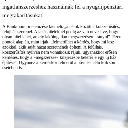
ingatlanszerzéshez használnák fel a nyugdíjpénztári
megtakarításukat.
A Bankmonitor elemzése kiemeli: „a célok között a korszerűsítés,
felújítás szerepel. A lakáshiteleknél pedig az van nevesítve, hogy
olyan hitel lehet, amely lakóingatlan megszerzésére irányul”. Ezen
pontok alapján, mint írják, „felmerülhet a kérdés, hogy mi lesz
azokkal, akik saját házat szeretnének építeni. A felújítás,
korszerűsítés nyilván nem vonatkozik rájuk, ugyanakkor erősen
kérdéses, hogy a »megszerzés« kifejezésbe belefér-e egy új ház
építése”. Ugyanez a kérdéskör felmerül a bővítési célú kölcsön
esetében is.