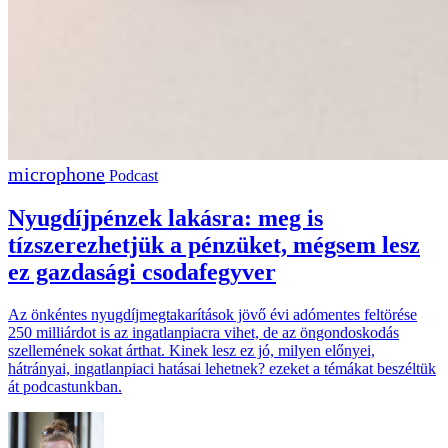
Podcast
Nyugdíjpénzek lakásra: meg is
tízszerezhetjük a pénzüket, mégsem lesz
ez gazdasági csodafegyver
Az önkéntes nyugdíjmegtakarítások jövő évi adómentes feltörése
250 milliárdot is az ingatlanpiacra vihet, de az öngondoskodás
szellemének sokat árthat. Kinek lesz ez jó, milyen előnyei,
hátrányai, ingatlanpiaci hatásai lehetnek? ezeket a témákat beszéltük
át podcastunkban.