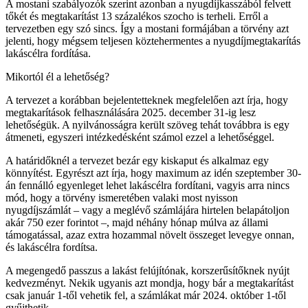
A mostani szabályozók szerint azonban a nyugdíjkasszából felvett
tőkét és megtakarítást 13 százalékos szocho is terheli. Erről a
tervezetben egy szó sincs. Így a mostani formájában a törvény azt
jelenti, hogy mégsem teljesen köztehermentes a nyugdíjmegtakarítás
lakáscélra fordítása.
Mikortól él a lehetőség?
A tervezet a korábban bejelentetteknek megfelelően azt írja, hogy
megtakarítások felhasználására 2025. december 31-ig lesz
lehetőségük. A nyilvánosságra került szöveg tehát továbbra is egy
átmeneti, egyszeri intézkedésként számol ezzel a lehetőséggel.
A határidőknél a tervezet bezár egy kiskaput és alkalmaz egy
könnyítést. Egyrészt azt írja, hogy maximum az idén szeptember 30-
án fennálló egyenleget lehet lakáscélra fordítani, vagyis arra nincs
mód, hogy a törvény ismeretében valaki most nyisson
nyugdíjszámlát – vagy a meglévő számlájára hirtelen belapátoljon
akár 750 ezer forintot –, majd néhány hónap múlva az állami
támogatással, azaz extra hozammal növelt összeget levegye onnan,
és lakáscélra fordítsa.
A megengedő passzus a lakást felújítónak, korszerűsítőknek nyújt
kedvezményt. Nekik ugyanis azt mondja, hogy bár a megtakarítást
csak január 1-től vehetik fel, a számlákat már 2024. október 1-től
gyűjthetik.