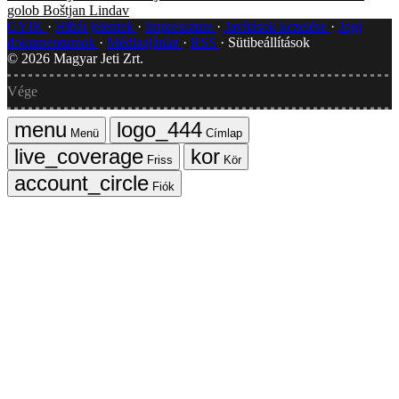
golob
Boštjan Lindav
GYIK
Hibát jelentek
Impresszum
Javítások kezelése
Jogi
dokumentumok
Médiaajánlat
RSS
Sütibeállítások
©
2026
Magyar Jeti Zrt.
Vége
Menü
Címlap
Friss
Kör
Fiók