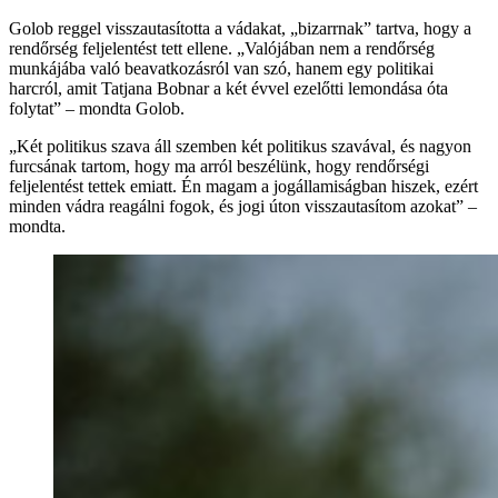
Golob reggel visszautasította a vádakat, „bizarrnak” tartva, hogy a
rendőrség feljelentést tett ellene. „Valójában nem a rendőrség
munkájába való beavatkozásról van szó, hanem egy politikai
harcról, amit Tatjana Bobnar a két évvel ezelőtti lemondása óta
folytat” – mondta Golob.
„Két politikus szava áll szemben két politikus szavával, és nagyon
furcsának tartom, hogy ma arról beszélünk, hogy rendőrségi
feljelentést tettek emiatt. Én magam a jogállamiságban hiszek, ezért
minden vádra reagálni fogok, és jogi úton visszautasítom azokat” –
mondta.