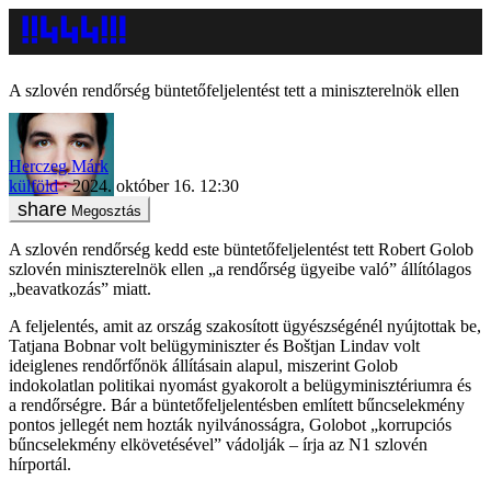
A szlovén rendőrség büntetőfeljelentést tett a miniszterelnök ellen
Herczeg Márk
külföld
2024. október 16. 12:30
Megosztás
A szlovén rendőrség kedd este büntetőfeljelentést tett Robert Golob
szlovén miniszterelnök ellen „a rendőrség ügyeibe való” állítólagos
„beavatkozás” miatt.
A feljelentés, amit az ország szakosított ügyészségénél nyújtottak be,
Tatjana Bobnar volt belügyminiszter és Boštjan Lindav volt
ideiglenes rendőrfőnök állításain alapul, miszerint Golob
indokolatlan politikai nyomást gyakorolt a belügyminisztériumra és
a rendőrségre. Bár a büntetőfeljelentésben említett bűncselekmény
pontos jellegét nem hozták nyilvánosságra, Golobot „korrupciós
bűncselekmény elkövetésével” vádolják – írja az N1 szlovén
hírportál.