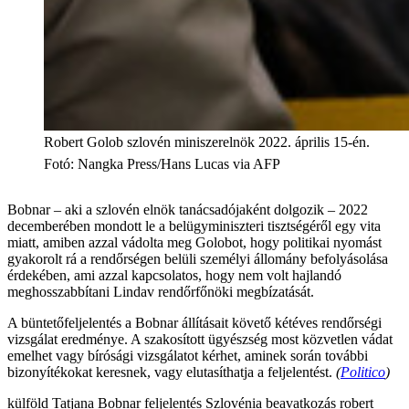
Robert Golob szlovén miniszerelnök 2022. április 15-én.
Fotó
:
Nangka Press/Hans Lucas via AFP
Bobnar – aki a szlovén elnök tanácsadójaként dolgozik – 2022
decemberében mondott le a belügyminiszteri tisztségéről egy vita
miatt, amiben azzal vádolta meg Golobot, hogy politikai nyomást
gyakorolt rá a rendőrségen belüli személyi állomány befolyásolása
érdekében, ami azzal kapcsolatos, hogy nem volt hajlandó
meghosszabbítani Lindav rendőrfőnöki megbízatását.
A büntetőfeljelentés a Bobnar állításait követő kétéves rendőrségi
vizsgálat eredménye. A szakosított ügyészség most közvetlen vádat
emelhet vagy bírósági vizsgálatot kérhet, aminek során további
bizonyítékokat keresnek, vagy elutasíthatja a feljelentést.
(
Politico
)
külföld
Tatjana Bobnar
feljelentés
Szlovénia
beavatkozás
robert