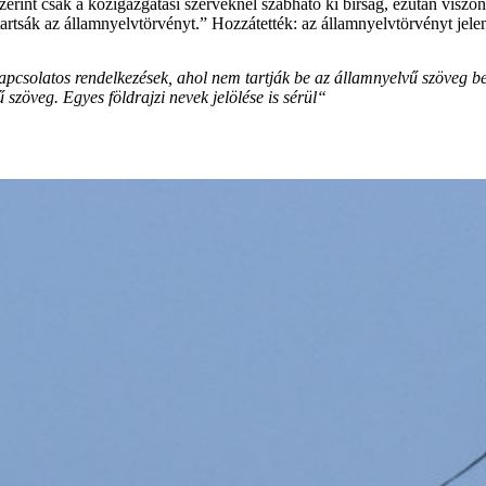
erint csak a közigazgatási szerveknél szabható ki bírság, ezután viszon
artsák az államnyelvtörvényt.” Hozzátették: az államnyelvtörvényt jelen
apcsolatos rendelkezések, ahol nem tartják be az államnyelvű szöveg b
szöveg. Egyes földrajzi nevek jelölése is sérül“