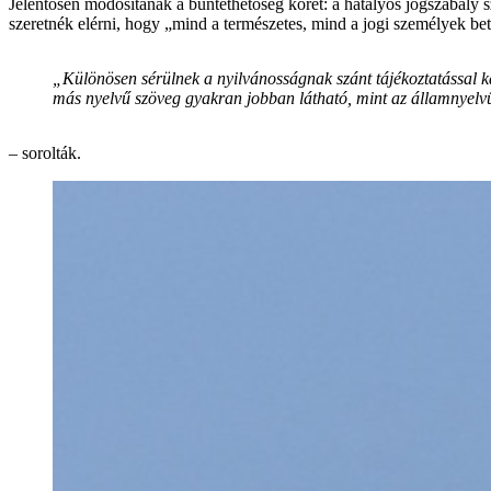
Jelentősen módosítanák a büntethetőség körét: a hatályos jogszabály sz
szeretnék elérni, hogy „mind a természetes, mind a jogi személyek bet
„Különösen sérülnek a nyilvánosságnak szánt tájékoztatással k
más nyelvű szöveg gyakran jobban látható, mint az államnyelvű 
– sorolták.