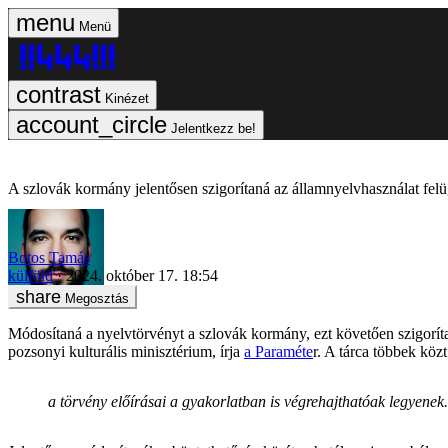
Menü
Kinézet
Jelentkezz be!
A szlovák kormány jelentősen szigorítaná az államnyelvhasználat felü
Botos Tamás
külföld
2024. október 17. 18:54
Megosztás
Módosítaná a nyelvtörvényt a szlovák kormány, ezt követően szigorítan
pozsonyi kulturális minisztérium, írja
a Paraméte
r. A tárca többek közt
a törvény előírásai a gyakorlatban is végrehajthatóak legyenek.