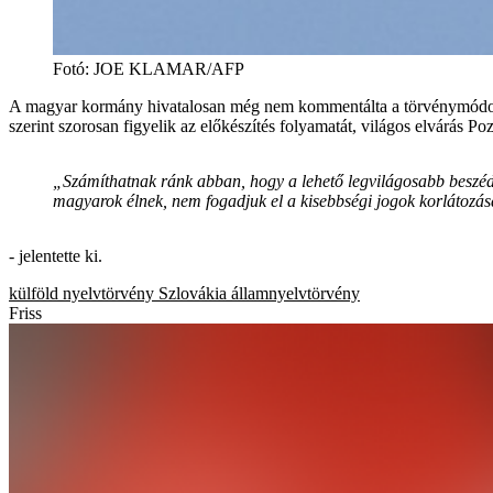
Fotó
:
JOE KLAMAR/AFP
A magyar kormány hivatalosan még nem kommentálta a törvénymódosítás
szerint szorosan figyelik az előkészítés folyamatát, világos elvárás P
„Számíthatnak ránk abban, hogy a lehető legvilágosabb beszéd
magyarok élnek, nem fogadjuk el a kisebbségi jogok korlátozásá
- jelentette ki.
külföld
nyelvtörvény
Szlovákia
államnyelvtörvény
Friss