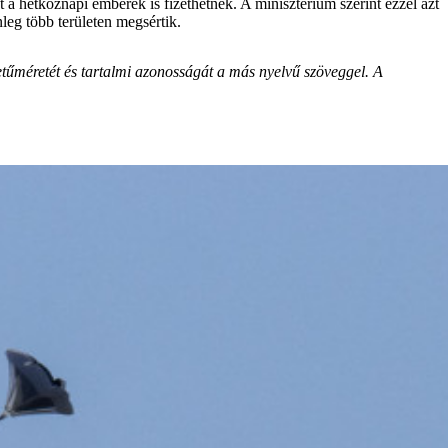
t a hétköznapi emberek is fizethetnek. A minisztérium szerint ezzel azt
leg több területen megsértik.
etűméretét és tartalmi azonosságát a más nyelvű szöveggel. A