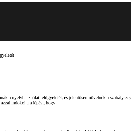
gyeletét
ák a nyelvhasználat felügyeletét, és jelentősen növelnék a szabályszegé
 azzal indokolja a lépést, hogy