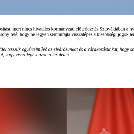
t, mert nincs hivatalos kormányzati előterjesztés Szlovákiában a nyel
ozsony felé, hogy ne legyen semmifajta visszalépés a kisebbségi jogok te
del tesszük egyértelművé az elvárásunkat és a várakozásunkat, hogy 
t, vagy visszalépést azon a területen”