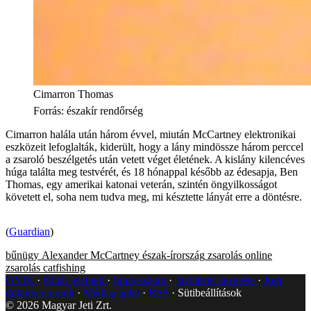
Cimarron Thomas
Forrás
:
északír rendőrség
Cimarron halála után három évvel, miután McCartney elektronikai
eszközeit lefoglalták, kiderült, hogy a lány mindössze három perccel
a zsaroló beszélgetés után vetett véget életének. A kislány kilencéves
húga találta meg testvérét, és 18 hónappal később az édesapja, Ben
Thomas, egy amerikai katonai veterán, szintén öngyilkosságot
követett el, soha nem tudva meg, mi késztette lányát erre a döntésre.
(
Guardian
)
bűnügy
Alexander McCartney
észak-írország
zsarolás
online
zsarolás
catfishing
GYIK
Hibát jelentek
Impresszum
Javítások kezelése
Jogi
dokumentumok
Médiaajánlat
RSS
Sütibeállítások
©
2026
Magyar Jeti Zrt.