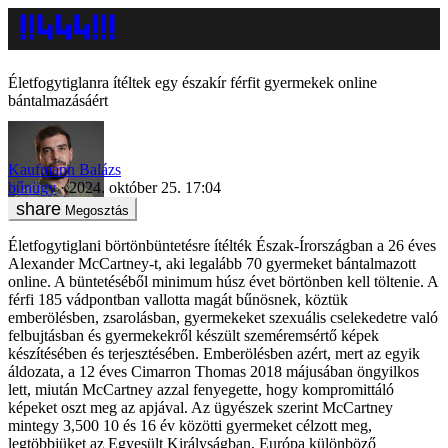
Életfogytiglanra ítéltek egy északír férfit gyermekek online
bántalmazásáért
Kaufmann Balázs
bűnügy
2024. október 25. 17:04
Megosztás
Életfogytiglani börtönbüntetésre ítélték Észak-Írországban a 26 éves
Alexander McCartney-t, aki legalább 70 gyermeket bántalmazott
online. A büntetéséből minimum húsz évet börtönben kell töltenie. A
férfi 185 vádpontban vallotta magát bűnösnek, köztük
emberölésben, zsarolásban, gyermekeket szexuális cselekedetre való
felbujtásban és gyermekekről készült szeméremsértő képek
készítésében és terjesztésében. Emberölésben azért, mert az egyik
áldozata, a 12 éves Cimarron Thomas 2018 májusában öngyilkos
lett, miután McCartney azzal fenyegette, hogy kompromittáló
képeket oszt meg az apjával. Az ügyészek szerint McCartney
mintegy 3,500 10 és 16 év közötti gyermeket célzott meg,
legtöbbjüket az Egyesült Királyságban, Európa különböző