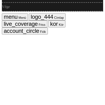
Vége
Menü
Címlap
Friss
Kör
Fiók