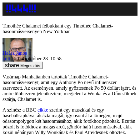
Timothée Chalamet felbukkant egy Timothée Chalamet-
hasonmásversenyen New Yorkban
Haász János
kult
2024. október 28. 10:58
Megosztás
Vasárnap Manhattanben tartottak Timothée Chalamet-
hasonmásversenyt, amit egy Anthony Po nevű influenszer
szervezett. Az eseményen, amely győztesének Po 50 dollárt ígért, és
amire több ezren jelentkeztem, megjelent a Wonka és a Dűne-filmek
sztárja, Chalamet is.
A színész a BBC
cikke
szerint egy maszkkal és egy
baseballsapkával álcázta magát, így osont át a tömegen, majd
odasompolygott két hasonmásához, akik fotókhoz pózoltak. Ezután
pózolt is fotókhoz a magas arcú, göndör hajú hasonmásaival, akik
közül néhányan Willy Wonkának és Paul Atreidesnek öltöztek.