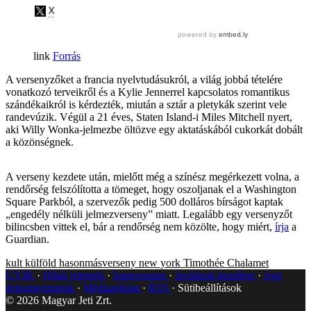
Forrás
A versenyzőket a francia nyelvtudásukról, a világ jobbá tételére
vonatkozó terveikről és a Kylie Jennerrel kapcsolatos romantikus
szándékaikról is kérdezték, miután a sztár a pletykák szerint vele
randevúzik. Végül a 21 éves, Staten Island-i Miles Mitchell nyert,
aki Willy Wonka-jelmezbe öltözve egy aktatáskából cukorkát dobált
a közönségnek.
A verseny kezdete után, mielőtt még a színész megérkezett volna, a
rendőrség felszólította a tömeget, hogy oszoljanak el a Washington
Square Parkból, a szervezők pedig 500 dolláros bírságot kaptak
„engedély nélküli jelmezverseny” miatt. Legalább egy versenyzőt
bilincsben vittek el, bár a rendőrség nem közölte, hogy miért,
írja
a
Guardian.
kult
külföld
hasonmásverseny
new york
Timothée Chalamet
GYIK
Hibát jelentek
Impresszum
Javítások kezelése
Jogi
dokumentumok
Médiaajánlat
RSS
Sütibeállítások
©
2026
Magyar Jeti Zrt.