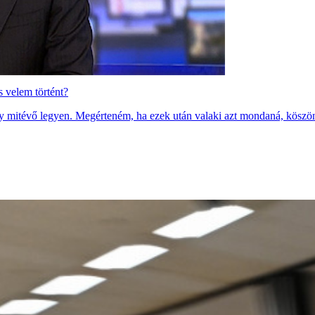
 velem történt?
ogy mitévő legyen. Megérteném, ha ezek után valaki azt mondaná, köszö