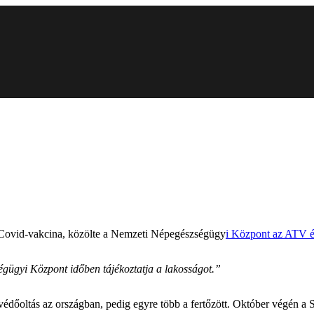
 Covid-vakcina, közölte a Nemzeti Népegészségügy
i Központ az ATV é
ségügyi Központ időben tájékoztatja a lakosságot.”
 védőoltás az országban, pedig egyre több a fertőzött. Október végén 