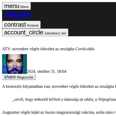
Menü
Kinézet
Jelentkezz be!
ATV: november végén érkezhet az országba Covid-oltás
Botos Tamás
Egészségügy
2024. október 31. 18:04
Megosztás
A beszerzés folyamatban van, november végén érkezhet az országba
„arról, hogy mikortól kérheti a lakosság az oltást, a Népegész
Augusztus végén lejárt az összes magyarországi vakcina, azóta nincs