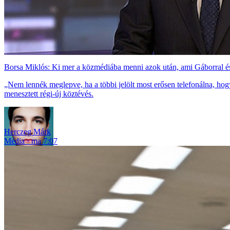
Borsa Miklós: Ki mer a közmédiába menni azok után, ami Gáborral és
„Nem lennék meglepve, ha a többi jelölt most erősen telefonálna, h
menesztett régi-új köztévés.
Herczeg Márk
Média
ma 7:07