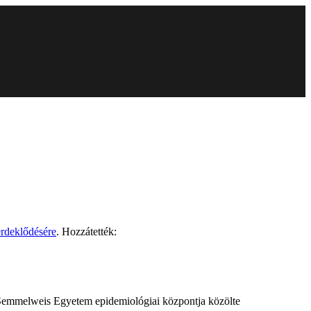
rdeklődésére
. Hozzátették:
a Semmelweis Egyetem epidemiológiai központja közölte