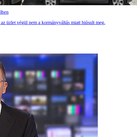
elben
 az üzlet végül nem a kormányváltás miatt hiúsult meg.