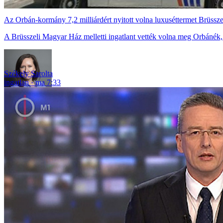
Az Orbán-kormány 7,2 milliárdért nyitott volna luxuséttermet Brüssz
A Brüsszeli Magyar Ház melletti ingatlant vették volna meg Orbánék,
Székely Sarolta
ingatlan
ma 7:33