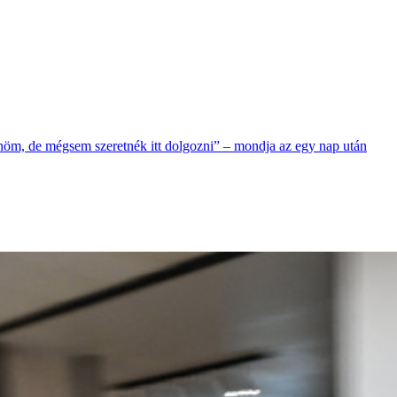
nöm, de mégsem szeretnék itt dolgozni” – mondja az egy nap után