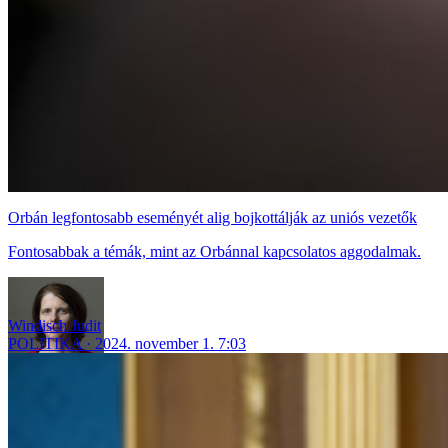
Orbán legfontosabb eseményét alig bojkottálják az uniós vezetők
Fontosabbak a témák, mint az Orbánnal kapcsolatos aggodalmak.
Windisch Judit
POLITIKA
2024. november 1. 7:03