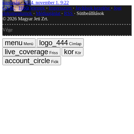
gazdaság
2024. november 1. 9:22
GYIK
Hibát jelentek
Impresszum
Javítások kezelése
Jogi
dokumentumok
Médiaajánlat
RSS
Sütibeállítások
©
2026
Magyar Jeti Zrt.
Vége
Menü
Címlap
Friss
Kör
Fiók