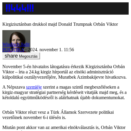
Kirgizisztánban drukkol majd Donald Trumpnak Orbán Viktor
Windisch Judit
POLITIKA
2024. november 1. 11:56
Megosztás
November 5-én hivatalos látogatásra érkezik Kirgizisztánba Orbán
Viktor – írta a 24.kg kirgiz hírportál az elnöki adminisztráció
külpolitikai osztályvezetőjére, Muratbek Azimbakijevre hivatkozva.
A Népszava
szemléje
szerint a magas szintű megbeszéléseken a
kirgiz-magyar stratégiai partnerség kérdéseit vitatják majd meg, és a
kétoldalú együttműködésről is aláírhatnak újabb dokumentumokat.
Orbán Viktor részt vesz a Türk Államok Szervezete politikai
vezetőinek november 6-i ülésén is.
Miután pont akkor van az amerikai elnökválasztás is, Orbán Viktor