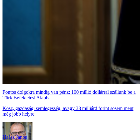
Fontos dolgokra mindig van pénz: 100 millió dollárral szállunk be a
Türk Befektetési Alapba
Kösz, gazdasági semlegesség, avagy 38 milliárd forint sosem ment
még jobb helyre.
Haász János