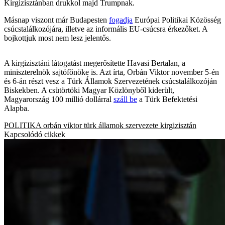
Kirgizisztánban drukkol majd Trumpnak.
Másnap viszont már Budapesten
fogadja
Európai Politikai Közösség
csúcstalálkozójára, illetve az informális EU-csúcsra érkezőket. A
bojkottjuk most nem lesz jelentős.
A kirgizisztáni látogatást megerősítette Havasi Bertalan, a
miniszterelnök sajtófőnöke is. Azt írta, Orbán Viktor november 5-én
és 6-án részt vesz a Türk Államok Szervezetének csúcstalálkozóján
Biskekben. A csütörtöki Magyar Közlönyből kiderült,
Magyarország 100 millió dollárral
száll be
a Türk Befektetési
Alapba.
POLITIKA
orbán viktor
türk államok szervezete
kirgizisztán
Kapcsolódó cikkek