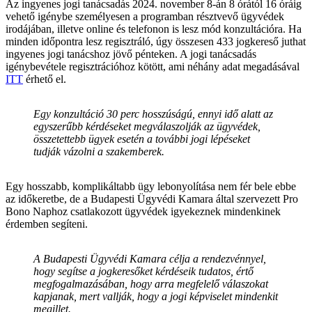
Az ingyenes jogi tanácsadás 2024. november 8-án 8 órától 16 óráig
vehető igénybe személyesen a programban résztvevő ügyvédek
irodájában, illetve online és telefonon is lesz mód konzultációra. Ha
minden időpontra lesz regisztráló, úgy összesen 433 jogkereső juthat
ingyenes jogi tanácshoz jövő pénteken. A jogi tanácsadás
igénybevétele regisztrációhoz kötött, ami néhány adat megadásával
ITT
érhető el.
Egy konzultáció 30 perc hosszúságú, ennyi idő alatt az
egyszerűbb kérdéseket megválaszolják az ügyvédek,
összetettebb ügyek esetén a további jogi lépéseket
tudják vázolni a szakemberek.
Egy hosszabb, komplikáltabb ügy lebonyolítása nem fér bele ebbe
az időkeretbe, de a Budapesti Ügyvédi Kamara által szervezett Pro
Bono Naphoz csatlakozott ügyvédek igyekeznek mindenkinek
érdemben segíteni.
A Budapesti Ügyvédi Kamara célja a rendezvénnyel,
hogy segítse a jogkeresőket kérdéseik tudatos, értő
megfogalmazásában, hogy arra megfelelő válaszokat
kapjanak, mert vallják, hogy a jogi képviselet mindenkit
megillet.