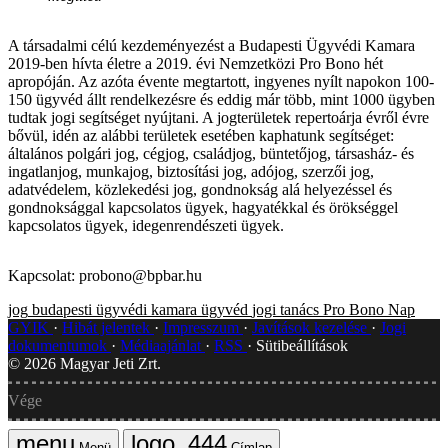
A társadalmi célú kezdeményezést a Budapesti Ügyvédi Kamara
2019-ben hívta életre a 2019. évi Nemzetközi Pro Bono hét
apropóján. Az azóta évente megtartott, ingyenes nyílt napokon 100-
150 ügyvéd állt rendelkezésre és eddig már több, mint 1000 ügyben
tudtak jogi segítséget nyújtani. A jogterületek repertoárja évről évre
bővül, idén az alábbi területek esetében kaphatunk segítséget:
általános polgári jog, cégjog, családjog, büntetőjog, társasház- és
ingatlanjog, munkajog, biztosítási jog, adójog, szerzői jog,
adatvédelem, közlekedési jog, gondnokság alá helyezéssel és
gondnoksággal kapcsolatos ügyek, hagyatékkal és örökséggel
kapcsolatos ügyek, idegenrendészeti ügyek.
Kapcsolat: probono@bpbar.hu
jog
budapesti ügyvédi kamara
ügyvéd
jogi tanács
Pro Bono Nap
GYIK
Hibát jelentek
Impresszum
Javítások kezelése
Jogi
dokumentumok
Médiaajánlat
RSS
Sütibeállítások
©
2026
Magyar Jeti Zrt.
Vége
Menü
Címlap