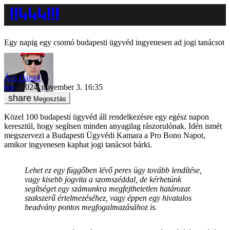
Egy napig egy csomó budapesti ügyvéd ingyenesen ad jogi tanácsot
Ács Dániel
jog
2024. november 3. 16:35
Megosztás
Közel 100 budapesti ügyvéd áll rendelkezésre egy egész napon
keresztül, hogy segítsen minden anyagilag rászorulónak. Idén ismét
megszervezi a Budapesti Ügyvédi Kamara a Pro Bono Napot,
amikor ingyenesen kaphat jogi tanácsot bárki.
Lehet ez egy függőben lévő peres ügy tovább lendítése,
vagy kisebb jogvita a szomszéddal, de kérhetünk
segítséget egy számunkra megfejthetetlen határozat
szakszerű értelmezéséhez, vagy éppen egy hivatalos
beadvány pontos megfogalmazásához is.