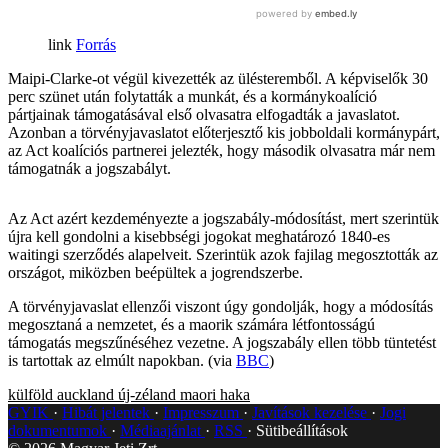
Forrás
Maipi-Clarke-ot végül kivezették az ülésteremből. A képviselők 30
perc szünet után folytatták a munkát, és a kormánykoalíció
pártjainak támogatásával első olvasatra elfogadták a javaslatot.
Azonban a törvényjavaslatot előterjesztő kis jobboldali kormánypárt,
az Act koalíciós partnerei jelezték, hogy második olvasatra már nem
támogatnák a jogszabályt.
Az Act azért kezdeményezte a jogszabály-módosítást, mert szerintük
újra kell gondolni a kisebbségi jogokat meghatározó 1840-es
waitingi szerződés alapelveit. Szerintük azok fajilag megosztották az
országot, miközben beépültek a jogrendszerbe.
A törvényjavaslat ellenzői viszont úgy gondolják, hogy a módosítás
megosztaná a nemzetet, és a maorik számára létfontosságú
támogatás megszűnéséhez vezetne. A jogszabály ellen több tüntetést
is tartottak az elmúlt napokban. (via
BBC
)
külföld
auckland
új-zéland
maori
haka
GYIK
Hibát jelentek
Impresszum
Javítások kezelése
Jogi
dokumentumok
Médiaajánlat
RSS
Sütibeállítások