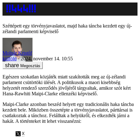
Széttépett egy törvényjavaslatot, majd haka táncba kezdett egy új-
zélandi parlamenti képviselő
Molnár Kristóf
külföld
2024. november 14. 10:55
Megosztás
Egészen szokatlan közjáték miatt szakították meg az új-zélandi
parlament csütörtöki ülését. A politikusok a maori kisebbség
helyzetét rendező szerződés jövőjéről tárgyaltak, amikor szót kért
Hana-Rawhiti Maipi-Clarke ellenzéki képviselő.
Maipi-Clarke azonban beszéd helyett egy tradicionális haka táncba
kezdett bele. Miközben összetépte a törvényjavaslatot, párttársai is
csatlakoztak a tánchoz. Felálltak a helyükről, és elkezdték járni a
hakát. A történteket itt lehet visszanézni: