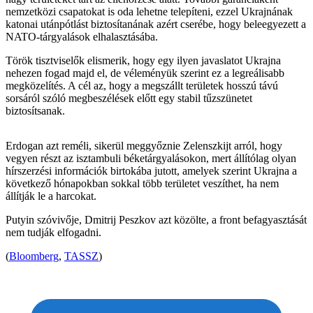
nemzetközi csapatokat is oda lehetne telepíteni, ezzel Ukrajnának
katonai utánpótlást biztosítanának azért cserébe, hogy beleegyezett a
NATO-tárgyalások elhalasztásába.
Török tisztviselők elismerik, hogy egy ilyen javaslatot Ukrajna
nehezen fogad majd el, de véleményük szerint ez a legreálisabb
megközelítés. A cél az, hogy a megszállt területek hosszú távú
sorsáról szóló megbeszélések előtt egy stabil tűzszünetet
biztosítsanak.
Erdogan azt reméli, sikerül meggyőznie Zelenszkijt arról, hogy
vegyen részt az isztambuli béketárgyalásokon, mert állítólag olyan
hírszerzési információk birtokába jutott, amelyek szerint Ukrajna a
következő hónapokban sokkal több területet veszíthet, ha nem
állítják le a harcokat.
Putyin szóvivője, Dmitrij Peszkov azt közölte, a front befagyasztását
nem tudják elfogadni.
(
Bloomberg
,
TASSZ
)