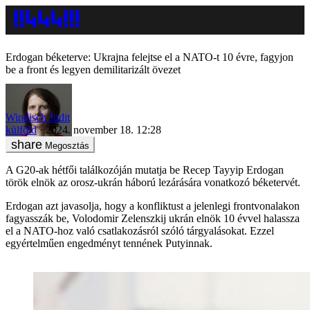
Erdogan béketerve: Ukrajna felejtse el a NATO-t 10 évre, fagyjon
be a front és legyen demilitarizált övezet
Windisch Judit
külföld
2024. november 18. 12:28
Megosztás
A G20-ak hétfői találkozóján mutatja be Recep Tayyip Erdogan
török elnök az orosz-ukrán háború lezárására vonatkozó béketervét.
Erdogan azt javasolja, hogy a konfliktust a jelenlegi frontvonalakon
fagyasszák be, Volodomir Zelenszkij ukrán elnök 10 évvel halassza
el a NATO-hoz való csatlakozásról szóló tárgyalásokat. Ezzel
egyértelműen engedményt tennének Putyinnak.