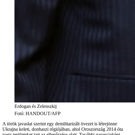
Erdogan és Zelenszkij
Fotó
:
HANDOUT/AFP
A török javaslat szerint egy demilitarizált övezet is létrejönne
Ukrajna keleti, donbaszi régiójában, ahol Oroszország 2014 óta
nagy területeket tart az ellenőrzése alatt. További garanciaként