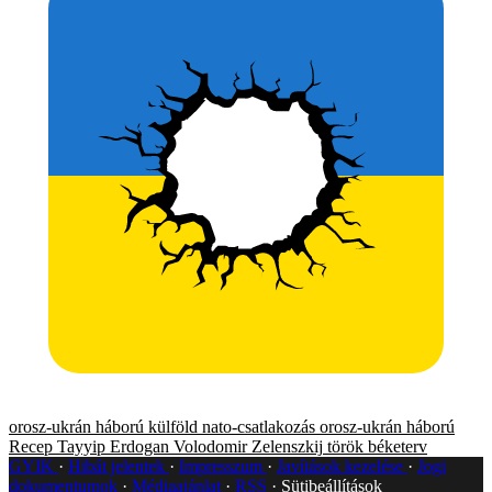
orosz-ukrán háború
külföld
nato-csatlakozás
orosz-ukrán háború
Recep Tayyip Erdogan
Volodomir Zelenszkij
török béketerv
GYIK
Hibát jelentek
Impresszum
Javítások kezelése
Jogi
dokumentumok
Médiaajánlat
RSS
Sütibeállítások