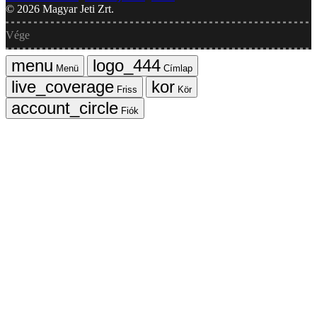
©
2026
Magyar Jeti Zrt.
Vége
Menü
Címlap
Friss
Kör
Fiók