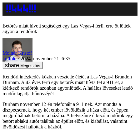
Betörés miatt hívott segítséget egy Las Vegas-i férfi, erre őt lőtték
agyon a rendőrök
Molnár Kristóf
külföld
2024. november 21. 6:35
Megosztás
Rendőri intézkedés közben vesztette életét a Las Vegas-i Brandon
Durham. A 43 éves férfi egy betörés miatt hívta fel a 911-et, a
kiérkező rendőrök azonban agyonlőtték. A halálos lövéseket leadó
rendőr tagadja bűnösségét.
Durham november 12-én telefonált a 911-nek. Azt mondta a
diszpécsernek, hogy két ember lövöldözik a háza előtt, és éppen
megpróbálnak betörni a házába. A helyszínre érkező rendőrök egy
betört ablakú autót találtak az épület előtt, és kiabálást, valamint
lövöldözést hallottak a házból.