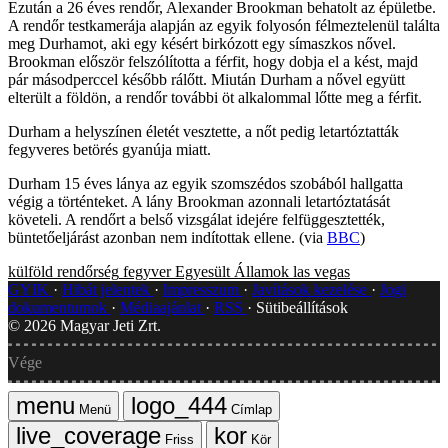
Ezután a 26 éves rendőr, Alexander Brookman behatolt az épületbe.
A rendőr testkamerája alapján az egyik folyosón félmeztelenül találta
meg Durhamot, aki egy késért birkózott egy símaszkos nővel.
Brookman először felszólította a férfit, hogy dobja el a kést, majd
pár másodperccel később rálőtt. Miután Durham a nővel együtt
elterült a földön, a rendőr további öt alkalommal lőtte meg a férfit.
Durham a helyszínen életét vesztette, a nőt pedig letartóztatták
fegyveres betörés gyanúja miatt.
Durham 15 éves lánya az egyik szomszédos szobából hallgatta
végig a történteket. A lány Brookman azonnali letartóztatását
követeli. A rendőrt a belső vizsgálat idejére felfüggesztették,
büntetőeljárást azonban nem indítottak ellene. (via
BBC
)
külföld
rendőrség
fegyver
Egyesült Államok
las vegas
GYIK
Hibát jelentek
Impresszum
Javítások kezelése
Jogi
dokumentumok
Médiaajánlat
RSS
Sütibeállítások
©
2026
Magyar Jeti Zrt.
Vége
Menü
Címlap
Friss
Kör