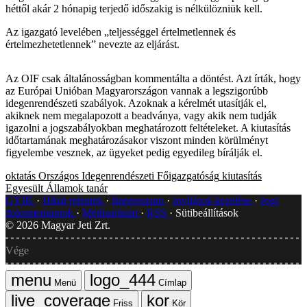
héttől akár 2 hónapig terjedő időszakig is nélkülözniük kell.
Az igazgató levelében „teljességgel értelmetlennek és
értelmezhetetlennek” nevezte az eljárást.
Az OIF csak általánosságban kommentálta a döntést. Azt írták, hogy
az Európai Unióban Magyarországon vannak a legszigorúbb
idegenrendészeti szabályok. Azoknak a kérelmét utasítják el,
akiknek nem megalapozott a beadványa, vagy akik nem tudják
igazolni a jogszabályokban meghatározott feltételeket. A kiutasítás
időtartamának meghatározásakor viszont minden körülményt
figyelembe vesznek, az ügyeket pedig egyedileg bírálják el.
oktatás
Országos Idegenrendészeti Főigazgatóság
kiutasítás
Egyesült Államok
tanár
GYIK
Hibát jelentek
Impresszum
Javítások kezelése
Jogi
dokumentumok
Médiaajánlat
RSS
Sütibeállítások
©
2026
Magyar Jeti Zrt.
Vége
Menü
Címlap
Friss
Kör