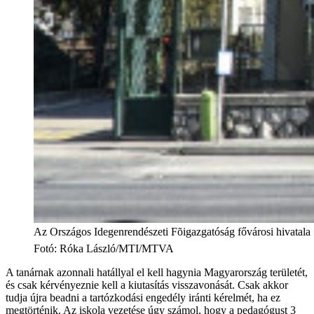
Az Országos Idegenrendészeti Fõigazgatóság fővárosi hivatala
Fotó
:
Róka László/MTI/MTVA
A tanárnak azonnali hatállyal el kell hagynia Magyarország területét,
és csak kérvényeznie kell a kiutasítás visszavonását. Csak akkor
tudja újra beadni a tartózkodási engedély iránti kérelmét, ha ez
megtörténik. Az iskola vezetése úgy számol, hogy a pedagógust 3