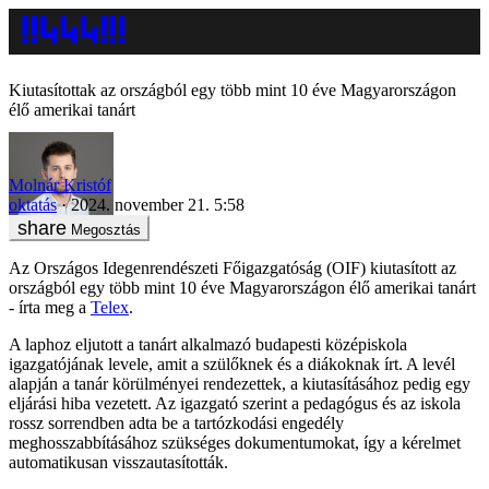
Kiutasítottak az országból egy több mint 10 éve Magyarországon
élő amerikai tanárt
Molnár Kristóf
oktatás
2024. november 21. 5:58
Megosztás
Az Országos Idegenrendészeti Főigazgatóság (OIF) kiutasított az
országból egy több mint 10 éve Magyarországon élő amerikai tanárt
- írta meg a
Telex
.
A laphoz eljutott a tanárt alkalmazó budapesti középiskola
igazgatójának levele, amit a szülőknek és a diákoknak írt. A levél
alapján a tanár körülményei rendezettek, a kiutasításához pedig egy
eljárási hiba vezetett. Az igazgató szerint a pedagógus és az iskola
rossz sorrendben adta be a tartózkodási engedély
meghosszabbításához szükséges dokumentumokat, így a kérelmet
automatikusan visszautasították.