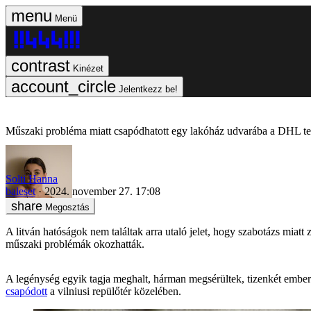
Menü
Kinézet
Jelentkezz be!
Műszaki probléma miatt csapódhatott egy lakóház udvarába a DHL teh
Solti Hanna
baleset
2024. november 27. 17:08
Megosztás
A litván hatóságok nem találtak arra utaló jelet, hogy szabotázs miatt
műszaki problémák okozhatták.
A legénység egyik tagja meghalt, hárman megsérültek, tizenkét embert
csapódott
a vilniusi repülőtér közelében.