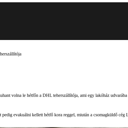
erszállítója
 zuhant volna le hétfőn a DHL teherszállítója, ami egy lakóház udvarába
 pedig evakuálni kellett hétfő kora reggel, miután a csomagküldő cég L