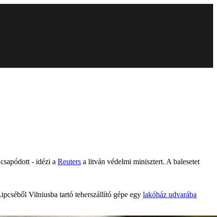
 csapódott - idézi a
Reuters
a litván védelmi minisztert. A balesetet
ipcséből Vilniusba tartó teherszállító gépe egy
lakóház udvarába