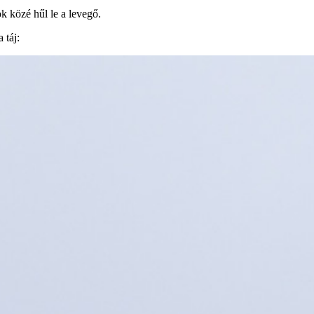
k közé hűl le a levegő.
 táj: