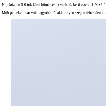
Nap közben 5-9 fok közti hőmérséklet várható, késő estére -1 és +6 fo
Múlt pénteken már volt nagyobb hó, akkor ilyen szépen fehéredett ki a