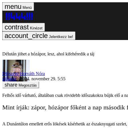
Menü
Kinézet
Jelentkezz be!
Délután jöhet a hózápor, lesz, ahol kifehéredik a táj
Diószegi-Horváth Nóra
időjárás
2024. november 29. 5:55
Megosztás
Felhős idő várható, általában csak rövidebb időszakokra bújik elő a na
Mint írják: zápor, hózápor főként a nap második f
A Dunántúlon emellett erős lökések kísérhetik az északnyugati szelet