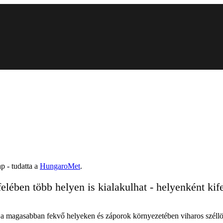
p - tudatta a
HungaroMet
.
elében több helyen is kialakulhat - helyenként kife
, a magasabban fekvő helyeken és záporok környezetében viharos széllö