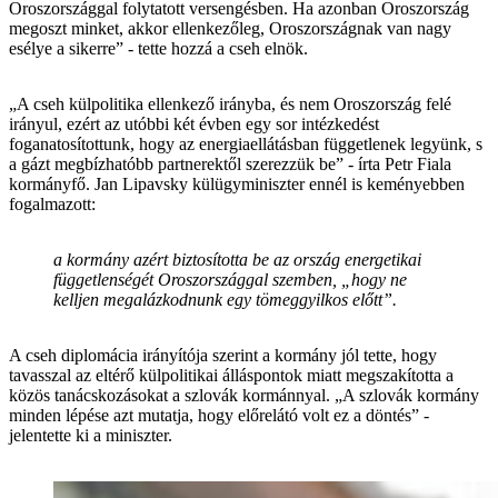
Oroszországgal folytatott versengésben. Ha azonban Oroszország
megoszt minket, akkor ellenkezőleg, Oroszországnak van nagy
esélye a sikerre” - tette hozzá a cseh elnök.
„A cseh külpolitika ellenkező irányba, és nem Oroszország felé
irányul, ezért az utóbbi két évben egy sor intézkedést
foganatosítottunk, hogy az energiaellátásban függetlenek legyünk, s
a gázt megbízhatóbb partnerektől szerezzük be” - írta Petr Fiala
kormányfő. Jan Lipavsky külügyminiszter ennél is keményebben
fogalmazott:
a kormány azért biztosította be az ország energetikai
függetlenségét Oroszországgal szemben, „hogy ne
kelljen megalázkodnunk egy tömeggyilkos előtt”.
A cseh diplomácia irányítója szerint a kormány jól tette, hogy
tavasszal az eltérő külpolitikai álláspontok miatt megszakította a
közös tanácskozásokat a szlovák kormánnyal. „A szlovák kormány
minden lépése azt mutatja, hogy előrelátó volt ez a döntés” -
jelentette ki a miniszter.