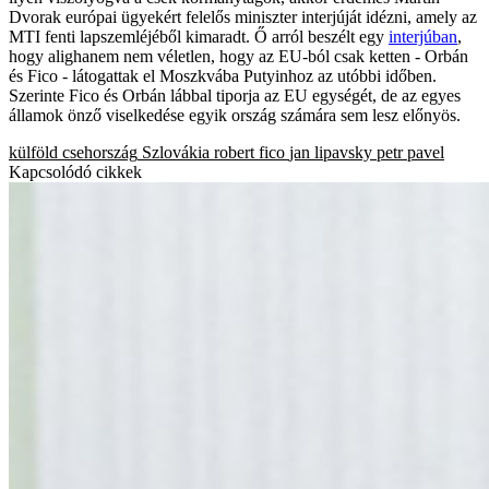
Dvorak európai ügyekért felelős miniszter interjúját idézni, amely az
MTI fenti lapszemléjéből kimaradt. Ő arról beszélt egy
interjúban
,
hogy alighanem nem véletlen, hogy az EU-ból csak ketten - Orbán
és Fico - látogattak el Moszkvába Putyinhoz az utóbbi időben.
Szerinte Fico és Orbán lábbal tiporja az EU egységét, de az egyes
államok önző viselkedése egyik ország számára sem lesz előnyös.
külföld
csehország
Szlovákia
robert fico
jan lipavsky
petr pavel
Kapcsolódó cikkek