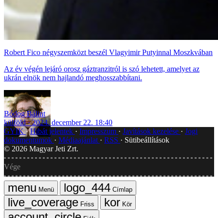
Robert Fico négyszemközt beszél Vlagyimir Putyinnal Moszkvában
Az év végén lejáró orosz gáztranzitról is szó lehetett, amelyet az
ukrán elnök nem hajlandó meghosszabbítani.
Bódog Bálint
külföld
2024. december 22. 18:40
GYIK
Hibát jelentek
Impresszum
Javítások kezelése
Jogi
dokumentumok
Médiaajánlat
RSS
Sütibeállítások
©
2026
Magyar Jeti Zrt.
Vége
Menü
Címlap
Friss
Kör