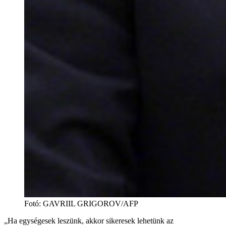
Fotó
:
GAVRIIL GRIGOROV/AFP
„Ha egységesek leszünk, akkor sikeresek lehetünk az