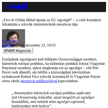
„Fico és Orbán lábbal tiporja az EU egységét” – a cseh kormányt
felzaklatta a szlovák miniszterelnök moszkvai útja
Urfi Péter
külföld
2024. december 23. 19:55
Megosztás
Európának egységesen kell fellépnie Oroszországgal szemben,
bármelyik európai politikus, ha különutas politikát folytat Vlagyimir
Putyinnal szemben, akkor megbontja ezt az egységet – véli Petr
Pavel cseh államfő, aki hétfőn a közszolgálati televízióban
nyilatkozott Robert Fico szlovák kormányfő és Vlagyimir Putyin
orosz elnök
moszkvai találkozójával
kapcsolatban.
„Amennyiben bármelyik európai politikus saját utat
nyit Oroszország irányába, azzal megsérti az egységes
hozzáállást, ami nekünk mint egységes egésznek,
határozottan nem kedvez”.