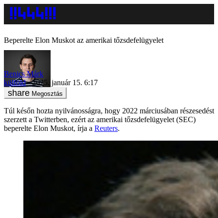
Beperelte Elon Muskot az amerikai tőzsdefelügyelet
Benics Márk
külföld
2025. január 15. 6:17
Megosztás
Túl későn hozta nyilvánosságra, hogy 2022 márciusában részesedést
szerzett a Twitterben, ezért az amerikai tőzsdefelügyelet (SEC)
beperelte Elon Muskot, írja a
Reuters
.