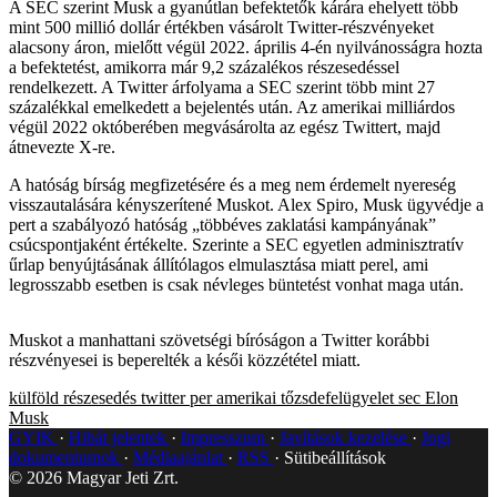
A SEC szerint Musk a gyanútlan befektetők kárára ehelyett több
mint 500 millió dollár értékben vásárolt Twitter-részvényeket
alacsony áron, mielőtt végül 2022. április 4-én nyilvánosságra hozta
a befektetést, amikorra már 9,2 százalékos részesedéssel
rendelkezett. A Twitter árfolyama a SEC szerint több mint 27
százalékkal emelkedett a bejelentés után. Az amerikai milliárdos
végül 2022 októberében megvásárolta az egész Twittert, majd
átnevezte X-re.
A hatóság bírság megfizetésére és a meg nem érdemelt nyereség
visszautalására kényszerítené Muskot. Alex Spiro, Musk ügyvédje a
pert a szabályozó hatóság „többéves zaklatási kampányának”
csúcspontjaként értékelte. Szerinte a SEC egyetlen adminisztratív
űrlap benyújtásának állítólagos elmulasztása miatt perel, ami
legrosszabb esetben is csak névleges büntetést vonhat maga után.
Muskot a manhattani szövetségi bíróságon a Twitter korábbi
részvényesei is beperelték a késői közzététel miatt.
külföld
részesedés
twitter
per
amerikai tőzsdefelügyelet
sec
Elon
Musk
GYIK
Hibát jelentek
Impresszum
Javítások kezelése
Jogi
dokumentumok
Médiaajánlat
RSS
Sütibeállítások
©
2026
Magyar Jeti Zrt.