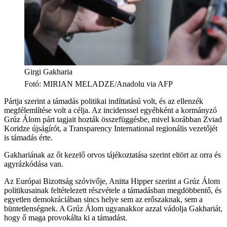
Girgi Gakharia
Fotó
:
MIRIAN MELADZE/Anadolu via AFP
Pártja szerint a támadás politikai indíttatású volt, és az ellenzék
megfélemlítése volt a célja. Az incidenssel egyébként a kormányzó
Grúz Álom párt tagjait hozták összefüggésbe, mivel korábban Zviad
Koridze újságírót, a Transparency International regionális vezetőjét
is támadás érte.
Gakhariának az őt kezelő orvos tájékoztatása szerint eltört az orra és
agyrázkódása van.
Az Európai Bizottság szóvivője, Anitta Hipper szerint a Grúz Álom
politikusainak feltételezett részvétele a támadásban megdöbbentő, és
egyetlen demokráciában sincs helye sem az erőszaknak, sem a
büntetlenségnek. A Grúz Álom ugyanakkor azzal vádolja Gakhariát,
hogy ő maga provokálta ki a támadást.