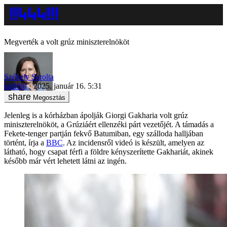
Megverték a volt grúz miniszterelnököt
Székely Sarolta
külföld
2025. január 16. 5:31
Megosztás
Jelenleg is a kórházban ápolják Giorgi Gakharia volt grúz
miniszterelnököt, a Grúziáért ellenzéki párt vezetőjét. A támadás a
Fekete-tenger partján fekvő Batumiban, egy szálloda halljában
történt, írja a
BBC
. Az incidensről videó is készült, amelyen az
látható, hogy csapat férfi a földre kényszerítette Gakhariát, akinek
később már vért lehetett látni az ingén.