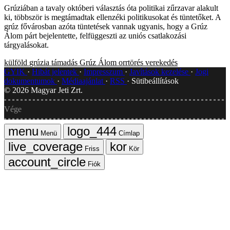
Grúziában a tavaly októberi választás óta politikai zűrzavar alakult
ki, többször is megtámadtak ellenzéki politikusokat és tüntetőket. A
grúz fővárosban azóta tüntetések vannak ugyanis, hogy a Grúz
Álom párt bejelentette, felfüggeszti az uniós csatlakozási
tárgyalásokat.
külföld
grúzia
támadás
Grúz Álom
orrtörés
verekedés
GYIK
Hibát jelentek
Impresszum
Javítások kezelése
Jogi
dokumentumok
Médiaajánlat
RSS
Sütibeállítások
©
2026
Magyar Jeti Zrt.
Vége
Menü
Címlap
Friss
Kör
Fiók