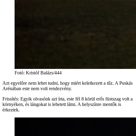
Fotó
:
Kristóf Balázs/444
Azt egyelőre nem lehet tudni, hogy miért keletkezett a tűz. A Puskás
Arénában este nem volt rendezvény.
Frissítés: Egyik olvasónk azt írta, este fél 8 körül erős füstszag volt a
környéken, és lángokat is lehetett látni. A helyszínre mentők is
érkeztek.