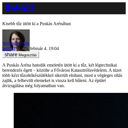
Kisebb tűz ütött ki a Puskás Arénában
Windisch Judit
belföld
2025. február 4. 19:04
Megosztás
A Puskás Aréna hatodik emeletén ütött ki a tűz, két légtechnikai
berendezés égett – közölte a Fővárosi Katasztrófavédelem. A tüzet
több kézi tűzoltókészülékkel sikerült eloltani, most a végleges oltás
zajlik, a felhevült elemeket is vissza kell hűteni. Az épület
átvizsgálása még folyamatban van.