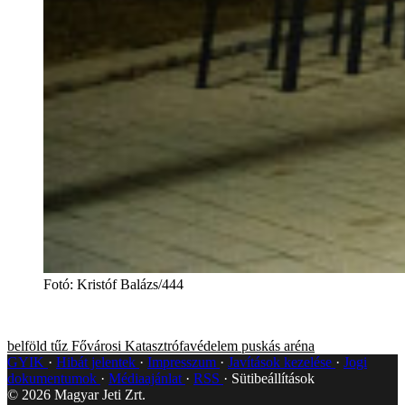
Fotó
:
Kristóf Balázs/444
belföld
tűz
Fővárosi Katasztrófavédelem
puskás aréna
GYIK
Hibát jelentek
Impresszum
Javítások kezelése
Jogi
dokumentumok
Médiaajánlat
RSS
Sütibeállítások
©
2026
Magyar Jeti Zrt.