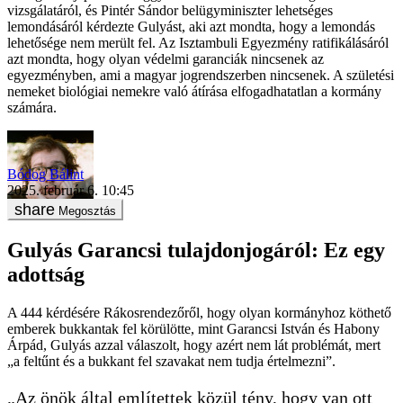
vizsgálatáról, és Pintér Sándor belügyminiszter lehetséges
lemondásáról kérdezte Gulyást, aki azt mondta, hogy a lemondás
lehetősége nem merült fel. Az Isztambuli Egyezmény ratifikálásáról
azt mondta, hogy olyan védelmi garanciák nincsenek az
egyezményben, ami a magyar jogrendszerben nincsenek. A születési
nemeket biológiai nemekre való átírása elfogadhatatlan a kormány
számára.
Bódog Bálint
2025. február 6. 10:45
Megosztás
Gulyás Garancsi tulajdonjogáról: Ez egy
adottság
A 444 kérdésére Rákosrendezőről, hogy olyan kormányhoz köthető
emberek bukkantak fel körülötte, mint Garancsi István és Habony
Árpád, Gulyás azzal válaszolt, hogy azért nem lát problémát, mert
„a feltűnt és a bukkant fel szavakat nem tudja értelmezni”.
„Az önök által említettek közül tény, hogy van ott