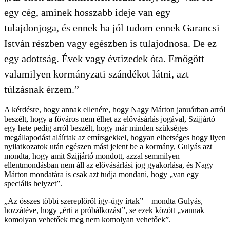
egy cég, aminek hosszabb ideje van egy
tulajdonjoga, és ennek ha jól tudom ennek Garancsi
István részben vagy egészben is tulajodnosa. De ez
egy adottság. Évek vagy évtizedek óta. Emögött
valamilyen kormányzati szándékot látni, azt
túlzásnak érzem.”
A kérdésre, hogy annak ellenére, hogy Nagy Márton januárban arról
beszélt, hogy a főváros nem élhet az elővásárlás jogával, Szijjártó
egy hete pedig arról beszélt, hogy már minden szükséges
megállapodást aláírtak az emírsgekkel, hogyan elhetséges hogy ilyen
nyilatkozatok után egészen mást jelent be a kormány, Gulyás azt
mondta, hogy amit Szijjártó mondott, azzal semmilyen
ellentmondásban nem áll az elővásárlási jog gyakorlása, és Nagy
Márton mondatára is csak azt tudja mondani, hogy „van egy
speciális helyzet”.
„Az összes többi szereplőről így-úgy írtak” – mondta Gulyás,
hozzátéve, hogy „érti a próbálkozást”, se ezek között „vannak
komolyan vehetőek meg nem komolyan vehetőek”.