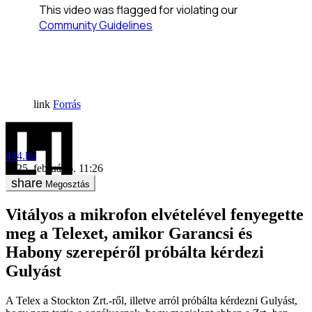
Forrás
444.hu
2025. február 6. 11:26
Megosztás
Vitályos a mikrofon elvételével fenyegette
meg a Telexet, amikor Garancsi és
Habony szerepéről próbálta kérdezi
Gulyást
A Telex a Stockton Zrt.-ről, illetve arról próbálta kérdezni Gulyást,