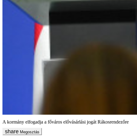
A kormány elfogadja a főváros elővásárlási jogát Rákosrendezőre
Megosztás