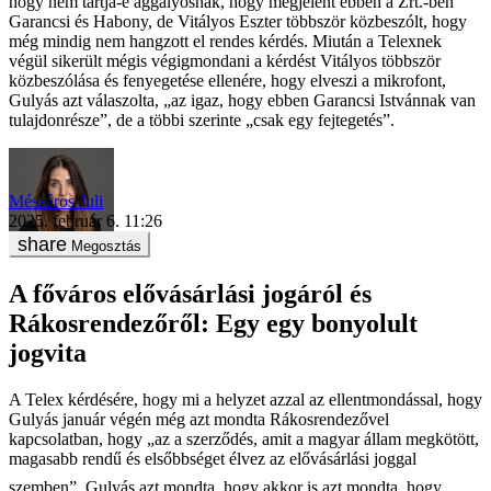
hogy nem tartja-e aggályosnak, hogy megjelent ebben a Zrt.-ben
Garancsi és Habony, de Vitályos Eszter többször közbeszólt, hogy
még mindig nem hangzott el rendes kérdés. Miután a Telexnek
végül sikerült mégis végigmondani a kérdést Vitályos többször
közbeszólása és fenyegetése ellenére, hogy elveszi a mikrofont,
Gulyás azt válaszolta, „az igaz, hogy ebben Garancsi Istvánnak van
tulajdonrésze”, de a többi szerinte „csak egy fejtegetés”.
Mészáros Juli
2025. február 6. 11:26
Megosztás
A főváros elővásárlási jogáról és
Rákosrendezőről: Egy egy bonyolult
jogvita
A Telex kérdésére, hogy mi a helyzet azzal az ellentmondással, hogy
Gulyás január végén még azt mondta Rákosrendezővel
kapcsolatban, hogy „az a szerződés, amit a magyar állam megkötött,
magasabb rendű és elsőbbséget élvez az elővásárlási joggal
szemben”, Gulyás azt mondta, hogy akkor is azt mondta, hogy