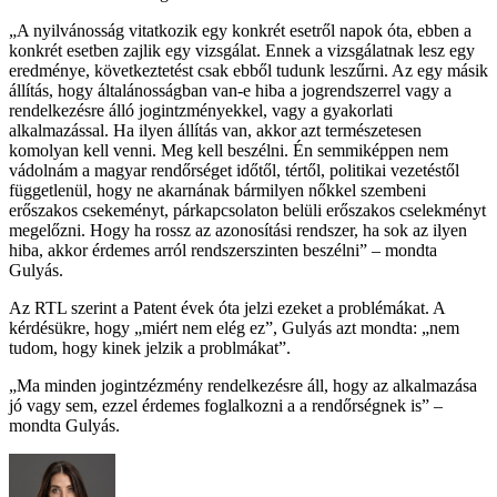
„A nyilvánosság vitatkozik egy konkrét esetről napok óta, ebben a
konkrét esetben zajlik egy vizsgálat. Ennek a vizsgálatnak lesz egy
eredménye, következtetést csak ebből tudunk leszűrni. Az egy másik
állítás, hogy általánosságban van-e hiba a jogrendszerrel vagy a
rendelkezésre álló jogintzményekkel, vagy a gyakorlati
alkalmazással. Ha ilyen állítás van, akkor azt természetesen
komolyan kell venni. Meg kell beszélni. Én semmiképpen nem
vádolnám a magyar rendőrséget időtől, tértől, politikai vezetéstől
függetlenül, hogy ne akarnának bármilyen nőkkel szembeni
erőszakos csekeményt, párkapcsolaton belüli erőszakos cselekményt
megelőzni. Hogy ha rossz az azonosítási rendszer, ha sok az ilyen
hiba, akkor érdemes arról rendszerszinten beszélni” – mondta
Gulyás.
Az RTL szerint a Patent évek óta jelzi ezeket a problémákat. A
kérdésükre, hogy „miért nem elég ez”, Gulyás azt mondta: „nem
tudom, hogy kinek jelzik a problmákat”.
„Ma minden jogintzézmény rendelkezésre áll, hogy az alkalmazása
jó vagy sem, ezzel érdemes foglalkozni a a rendőrségnek is” –
mondta Gulyás.