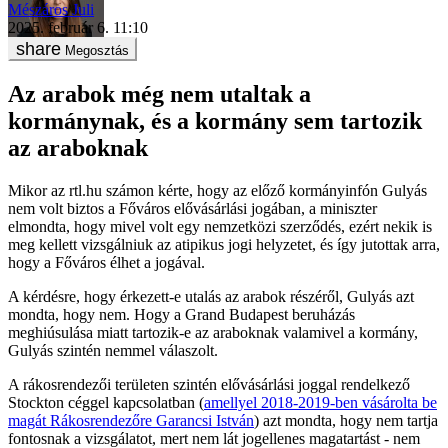
Mészáros Juli
2025. február 6. 11:10
Megosztás
Az arabok még nem utaltak a
kormánynak, és a kormány sem tartozik
az araboknak
Mikor az rtl.hu számon kérte, hogy az előző kormányinfón Gulyás
nem volt biztos a Főváros elővásárlási jogában, a miniszter
elmondta, hogy mivel volt egy nemzetközi szerződés, ezért nekik is
meg kellett vizsgálniuk az atipikus jogi helyzetet, és így jutottak arra,
hogy a Főváros élhet a jogával.
A kérdésre, hogy érkezett-e utalás az arabok részéről, Gulyás azt
mondta, hogy nem. Hogy a Grand Budapest beruházás
meghiúsulása miatt tartozik-e az araboknak valamivel a kormány,
Gulyás szintén nemmel válaszolt.
A rákosrendezői területen szintén elővásárlási joggal rendelkező
Stockton céggel kapcsolatban (
amellyel 2018-2019-ben vásárolta be
magát Rákosrendezőre Garancsi István
) azt mondta, hogy nem tartja
fontosnak a vizsgálatot, mert nem lát jogellenes magatartást - nem