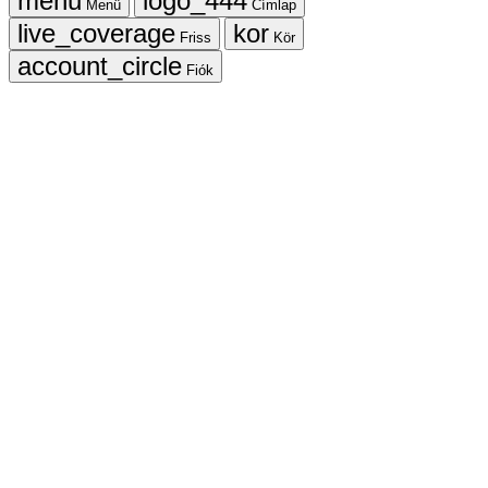
Menü
Címlap
Friss
Kör
Fiók