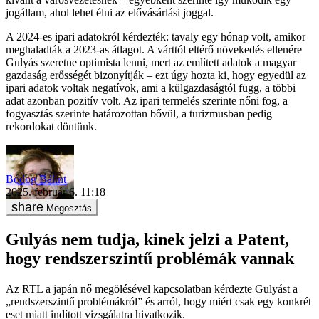
jogállam, ahol lehet élni az elővásárlási joggal.
A 2024-es ipari adatokról kérdezték: tavaly egy hónap volt, amikor
meghaladták a 2023-as átlagot. A várttól eltérő növekedés ellenére
Gulyás szeretne optimista lenni, mert az említett adatok a magyar
gazdaság erősségét bizonyítják – ezt úgy hozta ki, hogy egyedül az
ipari adatok voltak negatívok, ami a külgazdaságtól függ, a többi
adat azonban pozitív volt. Az ipari termelés szerinte nőni fog, a
fogyasztás szerinte határozottan bővül, a turizmusban pedig
rekordokat döntünk.
Bódog Bálint
2025. február 6. 11:18
Megosztás
Gulyás nem tudja, kinek jelzi a Patent,
hogy rendszerszintű problémák vannak
Az RTL a japán nő megölésével kapcsolatban kérdezte Gulyást a
„rendszerszintű problémákról” és arról, hogy miért csak egy konkrét
eset miatt indított vizsgálatra hivatkozik.