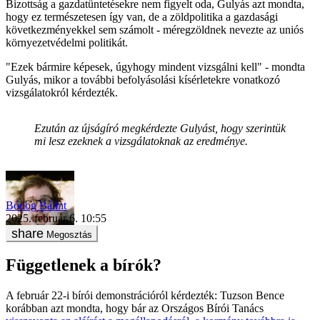
Bizottság a gazdatüntetésekre nem figyelt oda, Gulyás azt mondta,
hogy ez természetesen így van, de a zöldpolitika a gazdasági
következményekkel sem számolt - méregzöldnek nevezte az uniós
környezetvédelmi politikát.
"Ezek bármire képesek, úgyhogy mindent vizsgálni kell" - mondta
Gulyás, mikor a további befolyásolási kísérletekre vonatkozó
vizsgálatokról kérdezték.
Ezután az
újságíró
megkérdezte Gulyást, hogy szerintük
mi lesz ezeknek a vizsgálatoknak az eredménye.
Bódog Bálint
2025. február 6. 10:55
Megosztás
Függetlenek a bírók?
A február 22-i bírói demonstrációról kérdezték: Tuzson Bence
korábban azt mondta, hogy bár az Országos Bírói Tanács