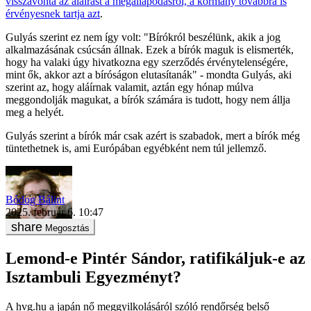
visszavonta az aláírást a megállapodásról, a kormány továbbra is
érvényesnek tartja azt
.
Gulyás szerint ez nem így volt: "Bírókról beszélünk, akik a jog
alkalmazásának csúcsán állnak. Ezek a bírók maguk is elismerték,
hogy ha valaki úgy hivatkozna egy szerződés érvénytelenségére,
mint ők, akkor azt a bíróságon elutasítanák" - mondta Gulyás, aki
szerint az, hogy aláírnak valamit, aztán egy hónap múlva
meggondolják magukat, a bírók számára is tudott, hogy nem állja
meg a helyét.
Gulyás szerint a bírók már csak azért is szabadok, mert a bírók még
tüntethetnek is, ami Európában egyébként nem túl jellemző.
Bódog Bálint
2025. február 6. 10:47
Megosztás
Lemond-e Pintér Sándor, ratifikáljuk-e az
Isztambuli Egyezményt?
A hvg.hu a japán nő meggyilkolásáról szóló rendőrség belső