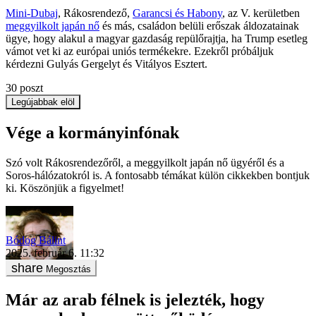
Mini-Dubaj
, Rákosrendező,
Garancsi és Habony
, az V. kerületben
meggyilkolt japán nő
és más, családon belüli erőszak áldozatainak
ügye, hogy alakul a magyar gazdaság repülőrajtja, ha Trump esetleg
vámot vet ki az európai uniós termékekre. Ezekről próbáljuk
kérdezni Gulyás Gergelyt és Vitályos Esztert.
30
poszt
Legújabbak elöl
Vége a kormányinfónak
Szó volt Rákosrendezőről, a meggyilkolt japán nő ügyéről és a
Soros-hálózatokról is. A fontosabb témákat külön cikkekben bontjuk
ki. Köszönjük a figyelmet!
Bódog Bálint
2025. február 6. 11:32
Megosztás
Már az arab félnek is jelezték, hogy