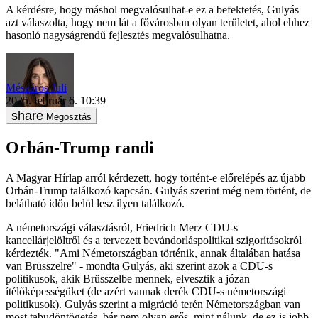
A kérdésre, hogy máshol megvalósulhat-e ez a befektetés, Gulyás
azt válaszolta, hogy nem lát a fővárosban olyan területet, ahol ehhez
hasonló nagyságrendű fejlesztés megvalósulhatna.
Mészáros Juli
2025. február 6. 10:39
Megosztás
Orbán-Trump randi
A Magyar Hírlap arról kérdezett, hogy történt-e előrelépés az újabb
Orbán-Trump találkozó kapcsán. Gulyás szerint még nem történt, de
belátható időn belül lesz ilyen találkozó.
A németországi választásról, Friedrich Merz CDU-s
kancellárjelöltről és a tervezett bevándorláspolitikai szigorításokról
kérdezték. "Ami Németországban történik, annak általában hatása
van Brüsszelre" - mondta Gulyás, aki szerint azok a CDU-s
politikusok, akik Brüsszelbe mennek, elvesztik a józan
ítélőképességüket (de azért vannak derék CDU-s németországi
politikusok). Gulyás szerint a migráció terén Németországban van
most tabudöntögetés, bár nem olyan erős, mint nálunk, de ez is jobb,