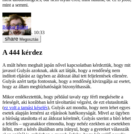
mint a semmi.
Bódog Bálint
2025. február 6. 10:33
Megosztás
A 444 kérdez
A múlt héten meghalt japán nővel kapcsolatban kérdeztük, hogy mit
javasol Gulyás azoknak, akik azt látják, hogy a rendőrség nem
indított eljárást az ügyben az áldozat által tett feljelentések ellenére.
Gulyás azért tartja fontosnak, hogy a rendőrség kivizsgálja az esetet,
hogy az állam megbízhatóságát bizonyíthassák.
Mikor emlékeztettük, hogy például tavaly egy férfi megkéselte a
feleségét, aki korábban kért távoltartási végzést, de ezt elutasították
(
ez volt a tamási késelés
), Gulyás azt mondta, hogy nem lehet egyes
esetek alapján lemérni az eljárások hatékonyságát. Mivel az ügyben
a bíróság utasította el az áldozat kérelmét, Gulyás szerint a bíró lehet
a felelős – ugyanakkor elmondta, hogy nehéz ezekben az esetekben
ítélni, mert a kérés általában arra irányul, hogy a gyereket válasszák