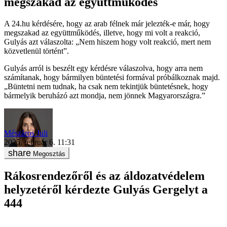
megszakad az együttműködés
A 24.hu kérdésére, hogy az arab félnek már jelezték-e már, hogy
megszakad az együttműködés, illetve, hogy mi volt a reakció,
Gulyás azt válaszolta: „Nem hiszem hogy volt reakció, mert nem
közvetlenül történt”.
Gulyás arról is beszélt egy kérdésre válaszolva, hogy arra nem
számítanak, hogy bármilyen büntetési formával próbálkoznak majd.
„Büntetni nem tudnak, ha csak nem tekintjük büntetésnek, hogy
bármelyik beruházó azt mondja, nem jönnek Magyarországra.”
Mészáros Juli
2025. február 6. 11:31
Megosztás
Rákosrendezőről és az áldozatvédelem
helyzetéről kérdezte Gulyás Gergelyt a
444