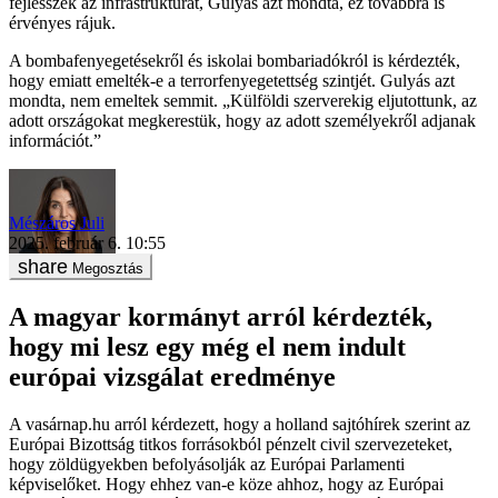
fejlesszék az infrastruktúrát, Gulyás azt mondta, ez továbbra is
érvényes rájuk.
A bombafenyegetésekről és iskolai bombariadókról is kérdezték,
hogy emiatt emelték-e a terrorfenyegetettség szintjét. Gulyás azt
mondta, nem emeltek semmit. „Külföldi szerverekig eljutottunk, az
adott országokat megkerestük, hogy az adott személyekről adjanak
információt.”
Mészáros Juli
2025. február 6. 10:55
Megosztás
A magyar kormányt arról kérdezték,
hogy mi lesz egy még el nem indult
európai vizsgálat eredménye
A vasárnap.hu arról kérdezett, hogy a holland sajtóhírek szerint az
Európai Bizottság titkos forrásokból pénzelt civil szervezeteket,
hogy zöldügyekben befolyásolják az Európai Parlamenti
képviselőket. Hogy ehhez van-e köze ahhoz, hogy az Európai