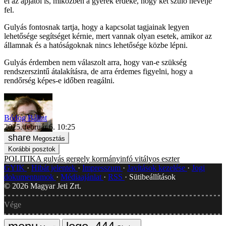
el az apjától is, miközben a gyerek érdeke, hogy két szülő nevelje
fel.
Gulyás fontosnak tartja, hogy a kapcsolat tagjainak legyen
lehetősége segítséget kérnie, mert vannak olyan esetek, amikor az
államnak és a hatóságoknak nincs lehetősége közbe lépni.
Gulyás érdemben nem válaszolt arra, hogy van-e szükség
rendszerszintű átalakításra, de arra érdemes figyelni, hogy a
rendőrség képes-e időben reagálni.
Bódog Bálint
2025. február 6. 10:25
Megosztás
Korábbi posztok
POLITIKA
gulyás gergely
kormányinfó
vitályos eszter
GYIK
Hibát jelentek
Impresszum
Javítások kezelése
Jogi
dokumentumok
Médiaajánlat
RSS
Sütibeállítások
©
2026
Magyar Jeti Zrt.
Vége