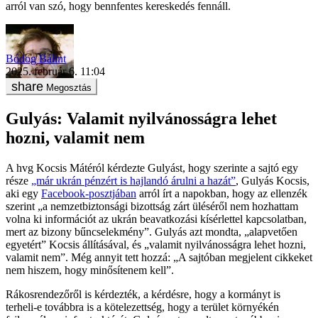
arról van szó, hogy bennfentes kereskedés fennáll.
Bódog Bálint
2025. február 6. 11:04
Megosztás
Gulyás: Valamit nyilvánosságra lehet
hozni, valamit nem
A hvg Kocsis Mátéról kérdezte Gulyást, hogy szerinte a sajtó egy
része
„már ukrán pénzért is hajlandó árulni a hazát”
, Gulyás Kocsis,
aki egy
Facebook-posztjában
arról írt a napokban, hogy az ellenzék
szerint „a nemzetbiztonsági bizottság zárt üléséről nem hozhattam
volna ki információt az ukrán beavatkozási kísérlettel kapcsolatban,
mert az bizony bűncselekmény”. Gulyás azt mondta, „alapvetően
egyetért” Kocsis állításával, és „valamit nyilvánosságra lehet hozni,
valamit nem”. Még annyit tett hozzá: „A sajtóban megjelent cikkeket
nem hiszem, hogy minősítenem kell”.
Rákosrendezőről is kérdezték, a kérdésre, hogy a kormányt is
terheli-e továbbra is a kötelezettség, hogy a terület környékén