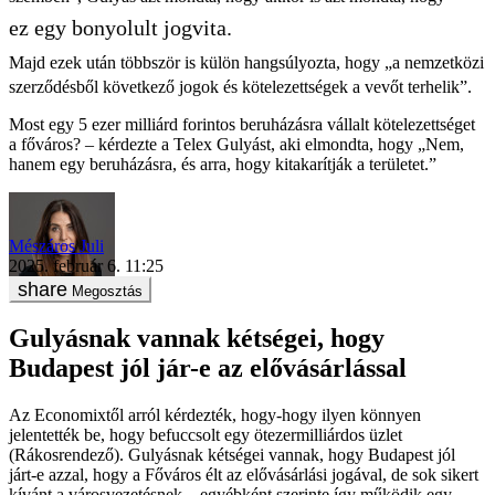
ez egy bonyolult jogvita.
Majd ezek után többször is külön hangsúlyozta, hogy „a nemzetközi
szerződésből következő jogok és kötelezettségek a vevőt terhelik”.
Most egy 5 ezer milliárd forintos beruházásra vállalt kötelezettséget
a főváros? – kérdezte a Telex Gulyást, aki elmondta, hogy „Nem,
hanem egy beruházásra, és arra, hogy kitakarítják a területet.”
Mészáros Juli
2025. február 6. 11:25
Megosztás
Gulyásnak vannak kétségei, hogy
Budapest jól jár-e az elővásárlással
Az Economixtől arról kérdezték, hogy-hogy ilyen könnyen
jelentették be, hogy befuccsolt egy ötezermilliárdos üzlet
(Rákosrendező). Gulyásnak kétségei vannak, hogy Budapest jól
járt-e azzal, hogy a Főváros élt az elővásárlási jogával, de sok sikert
kívánt a városvezetésnek – egyébként szerinte így működik egy