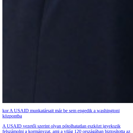
A USAID munkatársait már be sem engedik a washingtoni
központba
A USAID vezetői szerint olyan pótolhatatlan eszközt igyekszik
felszámolni a kormányzat, ami a világ 120 országában biztosította az