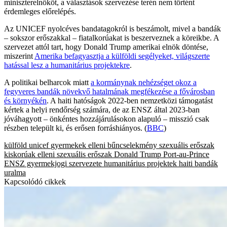
miniszterelnököt, a választások szervezése terén nem történt
érdemleges előrelépés.
Az UNICEF nyolcéves bandatagokról is beszámolt, mivel a bandák
– sokszor erőszakkal – fiatalkorúakat is beszerveznek a köreikbe. A
szervezet attól tart, hogy Donald Trump amerikai elnök döntése,
miszerint
Amerika befagyasztja a külföldi segélyeket, világszerte
hatással lesz a humanitárius projektekre
.
A politikai belharcok miatt
a kormánynak nehézséget okoz a
fegyveres bandák növekvő hatalmának megfékezése a fővárosban
és környékén
. A haiti hatóságok 2022-ben nemzetközi támogatást
kértek a helyi rendőrség számára, de az ENSZ által 2023-ban
jóváhagyott – önkéntes hozzájárulásokon alapuló – misszió csak
részben települt ki, és erősen forráshiányos. (
BBC
)
külföld
unicef
gyermekek elleni bűncselekmény
szexuális erőszak
kiskorúak elleni szexuális erőszak
Donald Trump
Port-au-Prince
ENSZ gyermekjogi szervezete
humanitárius projektek
haiti
bandák
uralma
Kapcsolódó cikkek