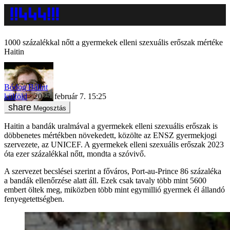
1000 százalékkal nőtt a gyermekek elleni szexuális erőszak mértéke
Haitin
Bódog Bálint
külföld
2025. február 7. 15:25
Megosztás
Haitin a bandák uralmával a gyermekek elleni szexuális erőszak is
döbbenetes mértékben növekedett, közölte az ENSZ gyermekjogi
szervezete, az UNICEF. A gyermekek elleni szexuális erőszak 2023
óta ezer százalékkal nőtt, mondta a szóvivő.
A szervezet becslései szerint a főváros, Port-au-Prince 86 százaléka
a bandák ellenőrzése alatt áll. Ezek csak tavaly több mint 5600
embert öltek meg, miközben több mint egymillió gyermek él állandó
fenyegetettségben.