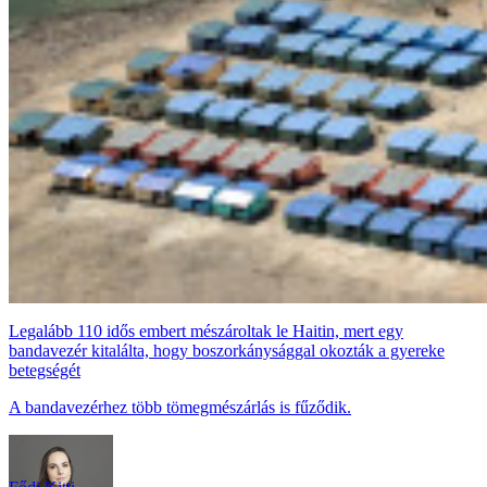
Legalább 110 idős embert mészároltak le Haitin, mert egy
bandavezér kitalálta, hogy boszorkánysággal okozták a gyereke
betegségét
A bandavezérhez több tömegmészárlás is fűződik.