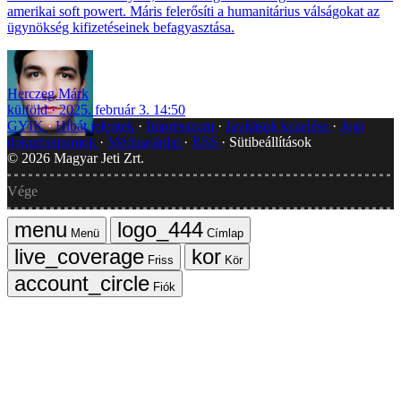
amerikai soft powert. Máris felerősíti a humanitárius válságokat az
ügynökség kifizetéseinek befagyasztása.
Herczeg Márk
külföld
2025. február 3. 14:50
GYIK
Hibát jelentek
Impresszum
Javítások kezelése
Jogi
dokumentumok
Médiaajánlat
RSS
Sütibeállítások
©
2026
Magyar Jeti Zrt.
Vége
Menü
Címlap
Friss
Kör
Fiók