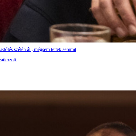
edőlés szélén áll, mégsem tettek semmit
atkozott.