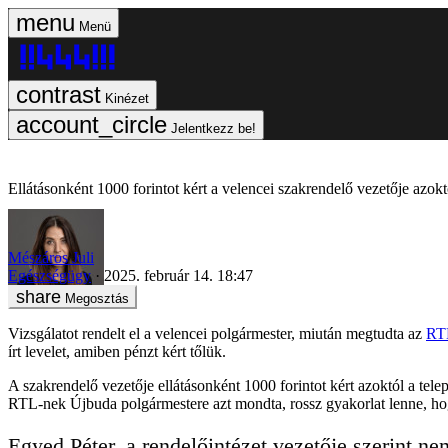
Menü
Kinézet
Jelentkezz be!
Ellátásonként 1000 forintot kért a velencei szakrendelő vezetője azokt
Mészáros Juli
Egészségügy
2025. február 14. 18:47
Megosztás
Vizsgálatot rendelt el a velencei polgármester, miután megtudta az
RTL
írt levelet, amiben pénzt kért tőlük.
A szakrendelő vezetője ellátásonként 1000 forintot kért azoktól a telep
RTL-nek Újbuda polgármestere azt mondta, rossz gyakorlat lenne, h
Egyed Péter, a rendelőintézet vezetője szerint ne