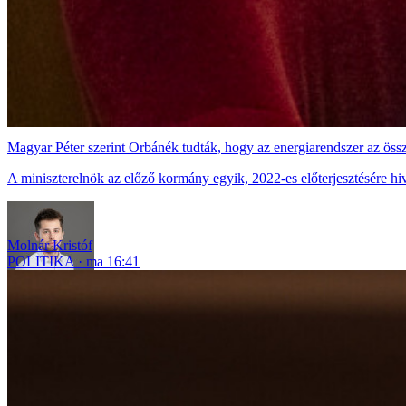
Magyar Péter szerint Orbánék tudták, hogy az energiarendszer az össz
A miniszterelnök az előző kormány egyik, 2022-es előterjesztésére hiv
Molnár Kristóf
POLITIKA
ma 16:41