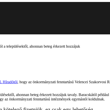
ól a településektől, ahonnan beteg érkezett hozzájuk
 Híradótól
, hogy az önkormányzati fenntartású Velencei Szakorvosi R
ülésektől, ahonnan beteg érkezett hozzájuk tavaly. Baracskától például k
ogy az önkormányzati fenntartású intézmények egymástól koldulnak.
m kötelező fizetniük, ez csak egy lehetőség.