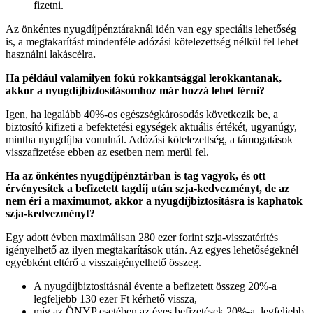
fizetni.
Az önkéntes nyugdíjpénztáraknál idén van egy speciális lehetőség
is, a megtakarítást mindenféle adózási kötelezettség nélkül fel lehet
használni lakáscélra
.
Ha például valamilyen fokú rokkantsággal lerokkantanak,
akkor a nyugdíjbiztosításomhoz már hozzá lehet férni?
Igen, ha legalább 40%-os egészségkárosodás következik be, a
biztosító kifizeti a befektetési egységek aktuális értékét, ugyanúgy,
mintha nyugdíjba vonulnál. Adózási kötelezettség, a támogatások
visszafizetése ebben az esetben nem merül fel.
Ha az önkéntes nyugdíjpénztárban is tag vagyok, és ott
érvényesítek a befizetett tagdíj után szja-kedvezményt, de az
nem éri a maximumot, akkor a nyugdíjbiztosításra is kaphatok
szja-kedvezményt?
Egy adott évben maximálisan 280 ezer forint szja-visszatérítés
igényelhető az ilyen megtakarítások után. Az egyes lehetőségeknél
egyébként eltérő a visszaigényelhető összeg.
A nyugdíjbiztosításnál évente a befizetett összeg 20%-a
legfeljebb 130 ezer Ft kérhető vissza,
míg az ÖNYP esetében az éves befizetések 20%-a, legfeljebb