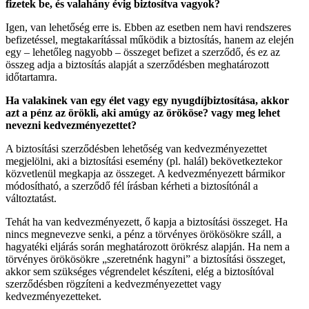
fizetek be, és valahány évig biztosítva vagyok?
Igen, van lehetőség erre is. Ebben az esetben nem havi rendszeres
befizetéssel, megtakarítással működik a biztosítás, hanem az elején
egy – lehetőleg nagyobb – összeget befizet a szerződő, és ez az
összeg adja a biztosítás alapját a szerződésben meghatározott
időtartamra.
Ha valakinek van egy élet vagy egy nyugdíjbiztosítása, akkor
azt a pénz az örökli, aki amúgy az örököse? vagy meg lehet
nevezni kedvezményezettet?
A biztosítási szerződésben lehetőség van kedvezményezettet
megjelölni, aki a biztosítási esemény (pl. halál) bekövetkeztekor
közvetlenül megkapja az összeget. A kedvezményezett bármikor
módosítható, a szerződő fél írásban kérheti a biztosítónál a
változtatást.
Tehát ha van kedvezményezett, ő kapja a biztosítási összeget. Ha
nincs megnevezve senki, a pénz a törvényes örökösökre száll, a
hagyatéki eljárás során meghatározott örökrész alapján. Ha nem a
törvényes örökösökre „szeretnénk hagyni” a biztosítási összeget,
akkor sem szükséges végrendelet készíteni, elég a biztosítóval
szerződésben rögzíteni a kedvezményezettet vagy
kedvezményezetteket.