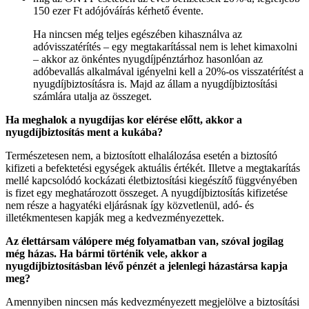
150 ezer Ft adójóváírás kérhető évente.
Ha nincsen még teljes egészében kihasználva az
adóvisszatérítés – egy megtakarítással nem is lehet kimaxolni
– akkor az önkéntes nyugdíjpénztárhoz hasonlóan az
adóbevallás alkalmával igényelni kell a 20%-os visszatérítést a
nyugdíjbiztosításra is. Majd az állam a nyugdíjbiztosítási
számlára utalja az összeget.
Ha meghalok a nyugdíjas kor elérése előtt, akkor a
nyugdíjbiztosítás ment a kukába?
Természetesen nem, a biztosított elhalálozása esetén a biztosító
kifizeti a befektetési egységek aktuális értékét. Illetve a megtakarítás
mellé kapcsolódó kockázati életbiztosítási kiegészítő függvényében
is fizet egy meghatározott összeget. A nyugdíjbiztosítás kifizetése
nem része a hagyatéki eljárásnak így közvetlenül, adó- és
illetékmentesen kapják meg a kedvezményezettek.
Az élettársam válópere még folyamatban van, szóval jogilag
még házas. Ha bármi történik vele, akkor a
nyugdíjbiztosításban lévő pénzét a jelenlegi házastársa kapja
meg?
Amennyiben nincsen más kedvezményezett megjelölve a biztosítási