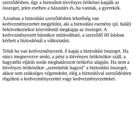
szerződésben, úgy a biztosított törvényes örökösei kapják az
összeget, jelen esetben a házastárs és, ha vannak, a gyerekek.
Azonban a biztosítási szerződésben lehetőség van
kedvezményezettet megjelölni, aki a biztosítási esemény (pl. halál)
bekövetkeztekor közvetlenül megkapja az összeget. A
kedvezményezett bármikor módosítható, a szerződő fél írásban
kérheti a biztosítónál a változtatást.
Tehát ha van kedvezményezett, ő kapja a biztosítási összeget. Ha
nincs megnevezve senki, a pénz a törvényes örökösökre száll, a
hagyatéki eljárás során meghatározott örökrész alapján. Ha nem a
törvényes örökösökre „szeretnénk hagyni” a biztosítási összeget,
akkor sem szükséges végrendelet, elég a biztosítóval szerződésben
rögzíteni a kedvezményezettet vagy kedvezményezetteket.