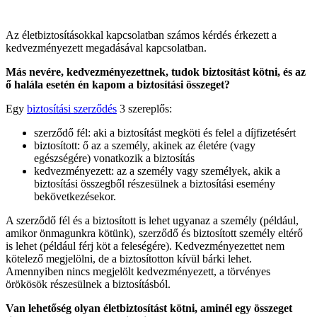
Az életbiztosításokkal kapcsolatban számos kérdés érkezett a
kedvezményezett megadásával kapcsolatban.
Más nevére, kedvezményezettnek, tudok biztosítást kötni, és az
ő halála esetén én kapom a biztosítási összeget?
Egy
biztosítási szerződés
3 szereplős:
szerződő fél: aki a biztosítást megköti és felel a díjfizetésért
biztosított: ő az a személy, akinek az életére (vagy
egészségére) vonatkozik a biztosítás
kedvezményezett: az a személy vagy személyek, akik a
biztosítási összegből részesülnek a biztosítási esemény
bekövetkezésekor.
A szerződő fél és a biztosított is lehet ugyanaz a személy (például,
amikor önmagunkra kötünk), szerződő és biztosított személy eltérő
is lehet (például férj köt a feleségére). Kedvezményezettet nem
kötelező megjelölni, de a biztosítotton kívül bárki lehet.
Amennyiben nincs megjelölt kedvezményezett, a törvényes
örökösök részesülnek a biztosításból.
Van lehetőség olyan életbiztosítást kötni, aminél egy összeget