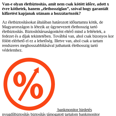
Van-e olyan életbiztosítás, amit nem csak kötött időre, adott x
évre köthetek, hanem „élethossziglan”, szóval hogy garantált
kifizetést kapjanak utánam a hozzátartozók?
Az életbiztosításokat általában határozott időtartamra kötik, de
Magyarországon is létezik az úgynevezett élethosszig tartó
életbiztosítás. Biztosítótársaságonként eltérő mind a feltételek, a
fedezet és a díjak tekintetében. Továbbá van, ahol csak bizonyos kor
fölött elérhető el ez a lehetőség. Illetve van, ahol csak a tartam
rendszeres meghosszabbításával juthatunk élethosszig tartó
védelemhez.
bankmonitor
hirdetés
nyugdíjbiztosítás
biztosítás
támogatott tartalom
bankmonitor