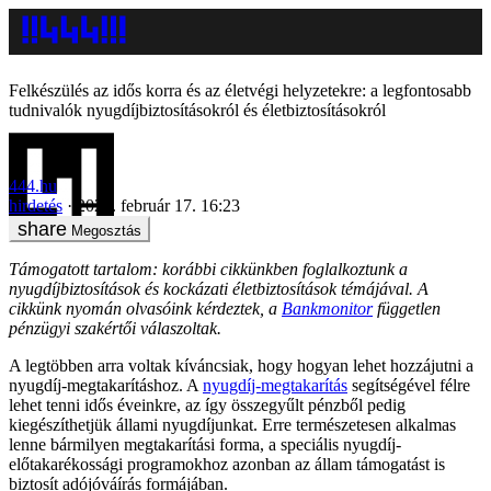
Felkészülés az idős korra és az életvégi helyzetekre: a legfontosabb
tudnivalók nyugdíjbiztosításokról és életbiztosításokról
444.hu
hirdetés
2025. február 17. 16:23
Megosztás
Támogatott tartalom: korábbi cikkünkben foglalkoztunk a
nyugdíjbiztosítások és kockázati életbiztosítások témájával. A
cikkünk nyomán olvasóink kérdeztek, a
Bankmonitor
független
pénzügyi szakértői válaszoltak.
A legtöbben arra voltak kíváncsiak, hogy hogyan lehet hozzájutni a
nyugdíj-megtakarításhoz. A
nyugdíj-megtakarítás
segítségével félre
lehet tenni idős éveinkre, az így összegyűlt pénzből pedig
kiegészíthetjük állami nyugdíjunkat. Erre természetesen alkalmas
lenne bármilyen megtakarítási forma, a speciális nyugdíj-
előtakarékossági programokhoz azonban az állam támogatást is
biztosít adójóváírás formájában.