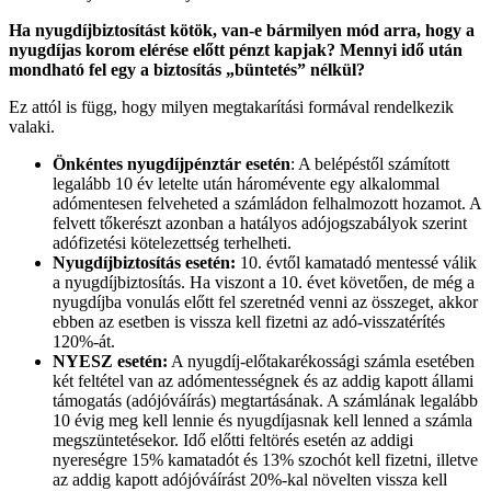
Ha nyugdíjbiztosítást kötök, van-e bármilyen mód arra, hogy a
nyugdíjas korom elérése előtt pénzt kapjak? Mennyi idő után
mondható fel egy a biztosítás „büntetés” nélkül?
Ez attól is függ, hogy milyen megtakarítási formával rendelkezik
valaki.
Önkéntes nyugdíjpénztár esetén
: A belépéstől számított
legalább 10 év letelte után háromévente egy alkalommal
adómentesen felveheted a számládon felhalmozott hozamot. A
felvett tőkerészt azonban a hatályos adójogszabályok szerint
adófizetési kötelezettség terhelheti.
Nyugdíjbiztosítás esetén:
10. évtől kamatadó mentessé válik
a nyugdíjbiztosítás. Ha viszont a 10. évet követően, de még a
nyugdíjba vonulás előtt fel szeretnéd venni az összeget, akkor
ebben az esetben is vissza kell fizetni az adó-visszatérítés
120%-át.
NYESZ esetén:
A nyugdíj-előtakarékossági számla esetében
két feltétel van az adómentességnek és az addig kapott állami
támogatás (adójóváírás) megtartásának. A számlának legalább
10 évig meg kell lennie és nyugdíjasnak kell lenned a számla
megszüntetésekor. Idő előtti feltörés esetén az addigi
nyereségre 15% kamatadót és 13% szochót kell fizetni, illetve
az addig kapott adójóváírást 20%-kal növelten vissza kell