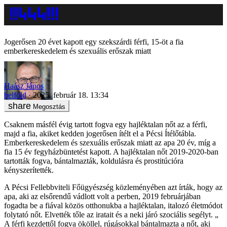
Jogerősen 20 évet kapott egy szekszárdi férfi, 15-öt a fia
emberkereskedelem és szexuális erőszak miatt
Haász János
belföld
2025. február 18. 13:34
Megosztás
Csaknem másfél évig tartott fogva egy hajléktalan nőt az a férfi,
majd a fia, akiket kedden jogerősen ítélt el a Pécsi Ítélőtábla.
Emberkereskedelem és szexuális erőszak miatt az apa 20 év, míg a
fia 15 év fegyházbüntetést kapott. A hajléktalan nőt 2019-2020-ban
tartották fogva, bántalmazták, koldulásra és prostitúcióra
kényszerítették.
A Pécsi Fellebbviteli Főügyészség közleményében azt írták, hogy az
apa, aki az elsőrendű vádlott volt a perben, 2019 februárjában
fogadta be a fiával közös otthonukba a hajléktalan, italozó életmódot
folytató nőt. Elvették tőle az iratait és a neki járó szociális segélyt. „
A férfi kezdettől fogva ököllel, rúgásokkal bántalmazta a nőt, aki