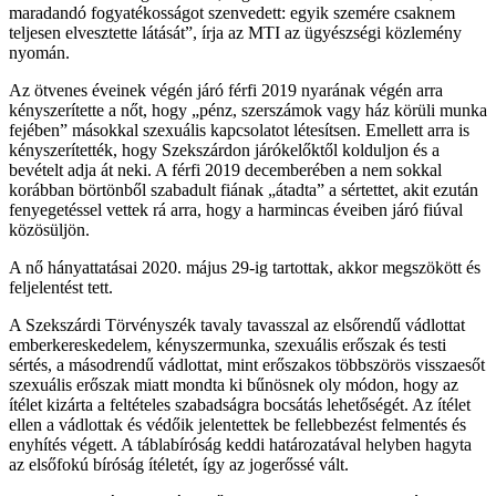
maradandó fogyatékosságot szenvedett: egyik szemére csaknem
teljesen elvesztette látását”, írja az MTI az ügyészségi közlemény
nyomán.
Az ötvenes éveinek végén járó férfi 2019 nyarának végén arra
kényszerítette a nőt, hogy „pénz, szerszámok vagy ház körüli munka
fejében” másokkal szexuális kapcsolatot létesítsen. Emellett arra is
kényszerítették, hogy Szekszárdon járókelőktől kolduljon és a
bevételt adja át neki. A férfi 2019 decemberében a nem sokkal
korábban börtönből szabadult fiának „átadta” a sértettet, akit ezután
fenyegetéssel vettek rá arra, hogy a harmincas éveiben járó fiúval
közösüljön.
A nő hányattatásai 2020. május 29-ig tartottak, akkor megszökött és
feljelentést tett.
A Szekszárdi Törvényszék tavaly tavasszal az elsőrendű vádlottat
emberkereskedelem, kényszermunka, szexuális erőszak és testi
sértés, a másodrendű vádlottat, mint erőszakos többszörös visszaesőt
szexuális erőszak miatt mondta ki bűnösnek oly módon, hogy az
ítélet kizárta a feltételes szabadságra bocsátás lehetőségét. Az ítélet
ellen a vádlottak és védőik jelentettek be fellebbezést felmentés és
enyhítés végett. A táblabíróság keddi határozatával helyben hagyta
az elsőfokú bíróság ítéletét, így az jogerőssé vált.