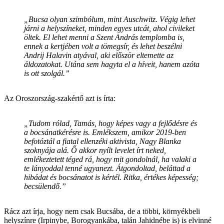
„Bucsa olyan szimbólum, mint Auschwitz. Végig lehet
járni a helyszíneket, minden egyes utcát, ahol civileket
öltek. El lehet menni a Szent András templomba is,
ennek a kertjében volt a tömegsír, és lehet beszélni
Andrij Halavin atyával, aki először eltemette az
áldozatokat. Utána sem hagyta el a híveit, hanem azóta
is ott szolgál.”
Az Oroszország-szakértő azt is írta:
„Tudom rólad, Tamás, hogy képes vagy a fejlődésre és
a bocsánatkérésre is. Emlékszem, amikor 2019-ben
befotóztál a fiatal ellenzéki aktivista, Nagy Blanka
szoknyája alá. Ő akkor nyílt levelet írt neked,
emlékeztetett téged rá, hogy mit gondolnál, ha valaki a
te lányoddal tenné ugyanezt. Átgondoltad, beláttad a
hibádat és bocsánatot is kértél. Ritka, értékes képesség;
becsülendő.”
Rácz azt írja, hogy nem csak Bucsába, de a többi, környékbeli
helyszínre (Irpinybe, Borogyankába, talán Jahidnébe is) is elvinné