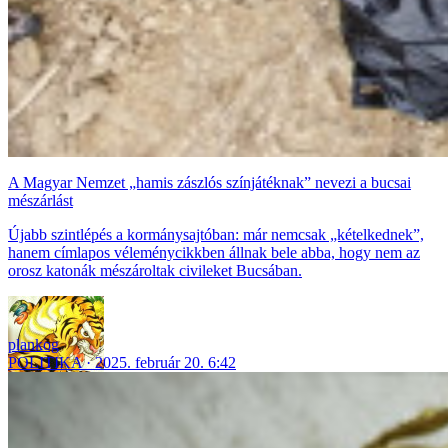
A Magyar Nemzet „hamis zászlós színjátéknak” nevezi a bucsai
mészárlást
Újabb szintlépés a kormánysajtóban: már nemcsak „kételkednek”,
hanem címlapos véleménycikkben állnak bele abba, hogy nem az
orosz katonák mészároltak civileket Bucsában.
plankog
POLITIKA
2025. február 20. 6:42