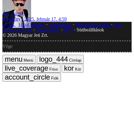
Ács Dániel
vélemény
2025. február 17. 4:59
GYIK
Hibát jelentek
Impresszum
Javítások kezelése
Jogi
dokumentumok
Médiaajánlat
RSS
Sütibeállítások
©
2026
Magyar Jeti Zrt.
Vége
Menü
Címlap
Friss
Kör
Fiók