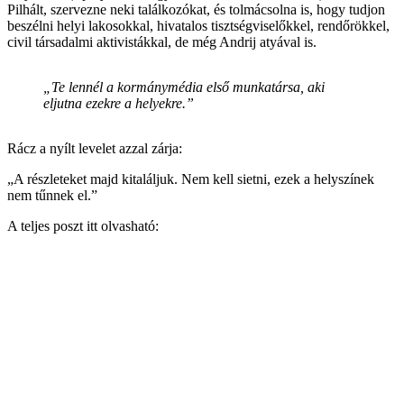
Pilhált, szervezne neki találkozókat, és tolmácsolna is, hogy tudjon
beszélni helyi lakosokkal, hivatalos tisztségviselőkkel, rendőrökkel,
civil társadalmi aktivistákkal, de még Andrij atyával is.
„Te lennél a kormánymédia első munkatársa, aki
eljutna ezekre a helyekre.”
Rácz a nyílt levelet azzal zárja:
„A részleteket majd kitaláljuk. Nem kell sietni, ezek a helyszínek
nem tűnnek el.”
A teljes poszt itt olvasható: