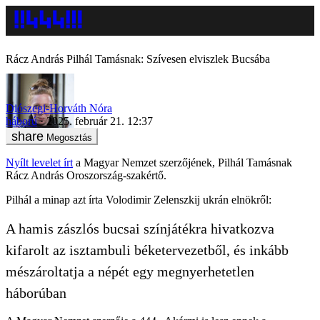
Rácz András Pilhál Tamásnak: Szívesen elviszlek Bucsába
Diószegi-Horváth Nóra
háború
2025. február 21. 12:37
Megosztás
Nyílt levelet írt
a Magyar Nemzet szerzőjének, Pilhál Tamásnak
Rácz András Oroszország-szakértő.
Pilhál a minap azt írta Volodimir Zelenszkij ukrán elnökről:
A hamis zászlós bucsai színjátékra hivatkozva
kifarolt az isztambuli béketervezetből, és inkább
mészároltatja a népét egy megnyerhetetlen
háborúban