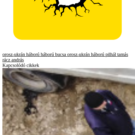
orosz-ukrán háború
háború
bucsa
orosz-ukrán háború
pilhál tamás
rácz andrás
Kapcsolódó cikkek