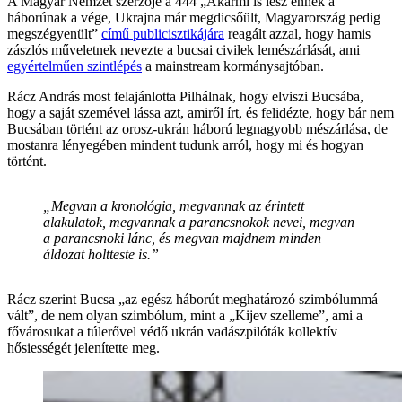
A Magyar Nemzet szerzője a 444 „Akármi is lesz ennek a
háborúnak a vége, Ukrajna már megdicsőült, Magyarország pedig
megszégyenült”
című publicisztikájára
reagált azzal, hogy hamis
zászlós műveletnek nevezte a bucsai civilek lemészárlását, ami
egyértelműen szintlépés
a mainstream kormánysajtóban.
Rácz András most felajánlotta Pilhálnak, hogy elviszi Bucsába,
hogy a saját szemével lássa azt, amiről írt, és felidézte, hogy bár nem
Bucsában történt az orosz-ukrán háború legnagyobb mészárlása, de
mostanra lényegében mindent tudunk arról, hogy mi és hogyan
történt.
„Megvan a kronológia, megvannak az érintett
alakulatok, megvannak a parancsnokok nevei, megvan
a parancsnoki lánc, és megvan majdnem minden
áldozat holtteste is.”
Rácz szerint Bucsa „az egész háborút meghatározó szimbólummá
vált”, de nem olyan szimbólum, mint a „Kijev szelleme”, ami a
fővárosukat a túlerővel védő ukrán vadászpilóták kollektív
hősiességét jelenítette meg.