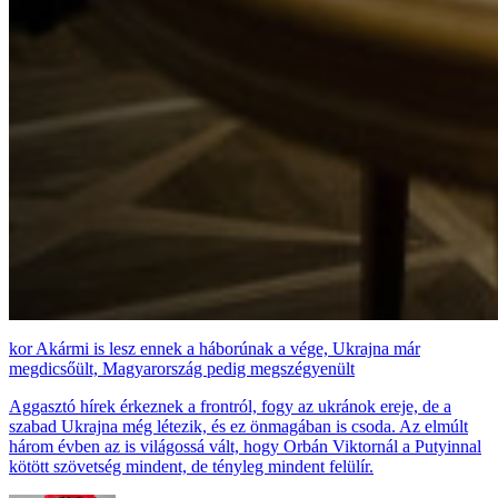
Akármi is lesz ennek a háborúnak a vége, Ukrajna már
megdicsőült, Magyarország pedig megszégyenült
Aggasztó hírek érkeznek a frontról, fogy az ukránok ereje, de a
szabad Ukrajna még létezik, és ez önmagában is csoda. Az elmúlt
három évben az is világossá vált, hogy Orbán Viktornál a Putyinnal
kötött szövetség mindent, de tényleg mindent felülír.