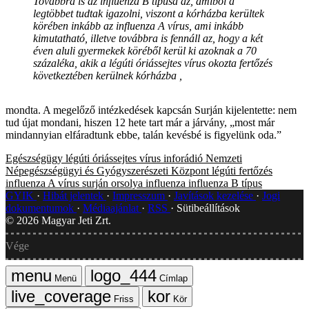
Továbbra is az influenza B típusa az, amiből a
legtöbbet tudtak igazolni, viszont a kórházba kerültek
körében inkább az influenza A vírus, ami inkább
kimutatható, illetve továbbra is fennáll az, hogy a két
éven aluli gyermekek köréből kerül ki azoknak a 70
százaléka, akik a légúti óriássejtes vírus okozta fertőzés
következtében kerülnek kórházba ,
mondta. A megelőző intézkedések kapcsán Surján kijelentette: nem
tud újat mondani, hiszen 12 hete tart már a járvány, „most már
mindannyian elfáradtunk ebbe, talán kevésbé is figyelünk oda.”
Egészségügy
légúti óriássejtes vírus
inforádió
Nemzeti
Népegészségügyi és Gyógyszerészeti Központ
légúti fertőzés
influenza A vírus
surján orsolya
influenza
influenza B típus
GYIK
Hibát jelentek
Impresszum
Javítások kezelése
Jogi
dokumentumok
Médiaajánlat
RSS
Sütibeállítások
©
2026
Magyar Jeti Zrt.
Vége
Menü
Címlap
Friss
Kör