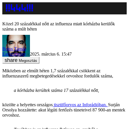
Közel 20 százalékkal nőtt az influenza miatt kórházba kerülők
száma a múlt héten
Botos Tamás
Egészségügy
2025. március 6. 15:47
Megosztás
Miközben az elmúlt héten 1,7 százalékkal csökkent az
influenzaszerű megbetegedésekkel orvoshoz fordulók száma,
a kórházba kerültek száma 17 százalékkal nőtt,
közölte a helyettes országos
tisztifőorvos az Inforádióban.
Surján
Orsolya hozzátette: akut légúti fertőzés tüneteivel 87 900-an mentek
orvoshoz.