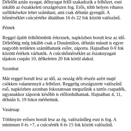
Délelőtt aztán nyugat, délnyugat felől szakadozik a felhőzet, esni
inkább az északkeleti országrészen fog. Erős, több helyen viharos
széllökésekre lehet számítani, ami csak délután gyengül. A
hőmérséklet csúcsértéke általában 16 és 22 fok között valószínű.
Péntek
Reggel újabb felhőtömbök érkeznek, napközben borult lesz az idő.
Délelőttig még inkább csak a Dunántúlon, délután másutt is egyre
nagyobb területen számíthatunk esőre, záporra. Hajnalban 0-9 fok
közötti értékek várhatók. A csúcshőmérséklet az északnyugati
tájakon csupán 10, délkeleten 20 fok körül alakul.
Szombat
Már reggel borult lesz az idő, az ország déli részén azért majd
csökken valamennyit a felhőzet. Reggelig országszerte valószínű
eső, napközben azonban fokozatosan megszűnik a tartós csapadék,
ugyanakkor záporok később is előfordulhatnak. Hajnalban 4, 11,
délután 6, 19 fokot mérhetünk.
Vasárnap
Többnyire erősen borult lesz az ég, valószínűleg esni is fog. A
minimum 0 és +7, a csúcsérték 8 és 15 fok között valószínű.