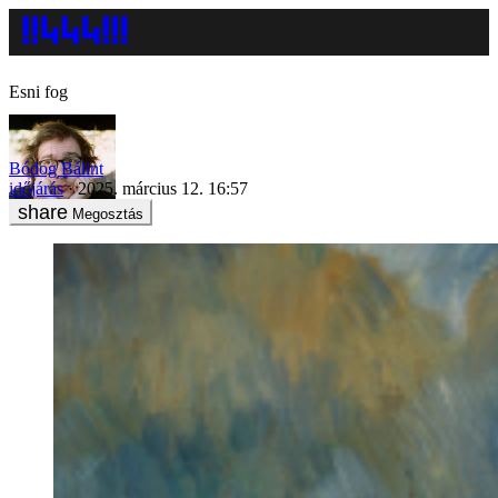
Esni fog
Bódog Bálint
időjárás
2025. március 12. 16:57
Megosztás