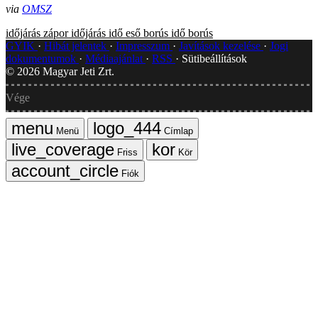
via
OMSZ
időjárás
zápor
időjárás
idő
eső
borús idő
borús
GYIK
Hibát jelentek
Impresszum
Javítások kezelése
Jogi
dokumentumok
Médiaajánlat
RSS
Sütibeállítások
©
2026
Magyar Jeti Zrt.
Vége
Menü
Címlap
Friss
Kör
Fiók