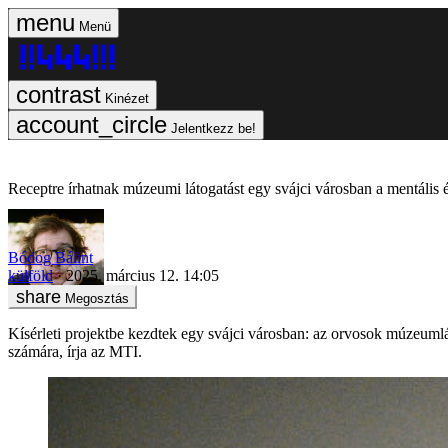
Menü
Kinézet
Jelentkezz be!
Receptre írhatnak múzeumi látogatást egy svájci városban a mentális
Bódog Bálint
külföld
2025. március 12. 14:05
Megosztás
Kísérleti projektbe kezdtek egy svájci városban: az orvosok múzeumlá
számára, írja az MTI.