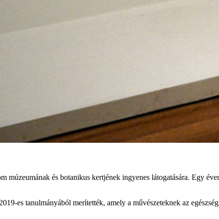
om múzeumának és botanikus kertjének ingyenes látogatására. Egy éven ke
2019-es tanulmányából merítették, amely a művészeteknek az egészségi á