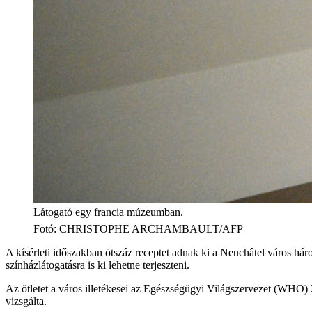
Látogató egy francia múzeumban.
Fotó
:
CHRISTOPHE ARCHAMBAULT/AFP
A kísérleti időszakban ötszáz receptet adnak ki a Neuchâtel város hár
színházlátogatásra is ki lehetne terjeszteni.
Az ötletet a város illetékesei az Egészségügyi Világszervezet (WHO) 
vizsgálta.