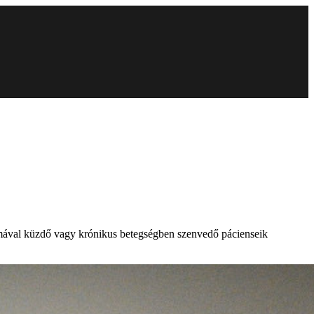
blémával küzdő vagy krónikus betegségben szenvedő pácienseik