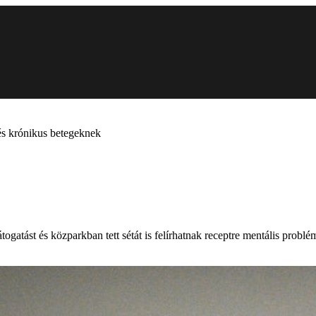
 és krónikus betegeknek
togatást és közparkban tett sétát is felírhatnak receptre mentális pro