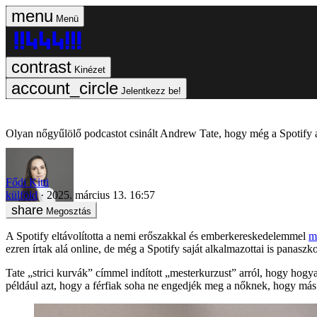
Menü
Kinézet
Jelentkezz be!
Olyan nőgyűlölő podcastot csinált Andrew Tate, hogy még a Spotify 
Fődi Kitti
külföld
2025. március 13. 16:57
Megosztás
A Spotify eltávolította a nemi erőszakkal és emberkereskedelemmel
m
ezren írtak alá online, de még a Spotify saját alkalmazottai is panaszk
Tate „strici kurvák” címmel indított „mesterkurzust” arról, hogy hog
például azt, hogy a férfiak soha ne engedjék meg a nőknek, hogy más 