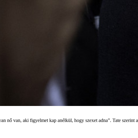
olyan nő van, aki figyelmet kap anélkül, hogy szexet adna”. Tate szerint 