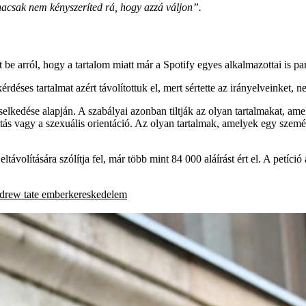
 hacsak nem kényszeríted rá, hogy azzá váljon”.
be arról, hogy a tartalom miatt már a Spotify egyes alkalmazottai is p
kérdéses tartalmat azért távolítottuk el, mert sértette az irányelveinket
viselkedése alapján. A szabályai azonban tiltják az olyan tartalmakat, 
itás vagy a szexuális orientáció. Az olyan tartalmak, amelyek egy szemé
ltávolítására szólítja fel, már több mint 84 000 aláírást ért el. A petíci
drew tate
emberkereskedelem