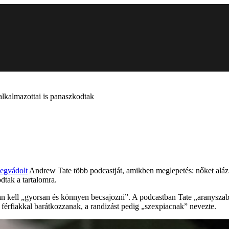
alkalmazottai is panaszkodtak
egvádolt
Andrew Tate több podcastját, amikben meglepetés: nőket aláz. A
odtak a tartalomra.
yan kell „gyorsan és könnyen becsajozni”. A podcastban Tate „aranysza
férfiakkal barátkozzanak, a randizást pedig „szexpiacnak” nevezte.