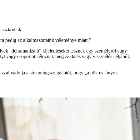
anaszkodtak.
, nem pedig az alkalmazottaink véleménye miatt.”
amelyek „dehumanizáló” kijelentéseket tesznek egy személyről vagy
lyt vagy csoportot céloznak meg zaklatás vagy visszaélés céljából,
ó azzal vádolja a streamingszolgáltatót, hogy „a nők és lányok