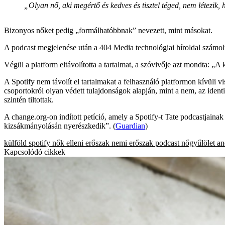
„Olyan nő, aki megértő és kedves és tisztel téged, nem létezik,
Bizonyos nőket pedig „formálhatóbbnak” nevezett, mint másokat.
A podcast megjelenése után a 404 Media technológiai híroldal számolt 
Végül a platform eltávolította a tartalmat, a szóvivője azt mondta: „A 
A Spotify nem távolít el tartalmakat a felhasználó platformon kívüli 
csoportokról olyan védett tulajdonságok alapján, mint a nem, az ident
szintén tiltottak.
A change.org-on indított petíció, amely a Spotify-t Tate podcastjainak e
kizsákmányolásán nyerészkedik”. (
Guardian
)
külföld
spotify
nők elleni erőszak
nemi erőszak
podcast
nőgyűlölet
an
Kapcsolódó cikkek