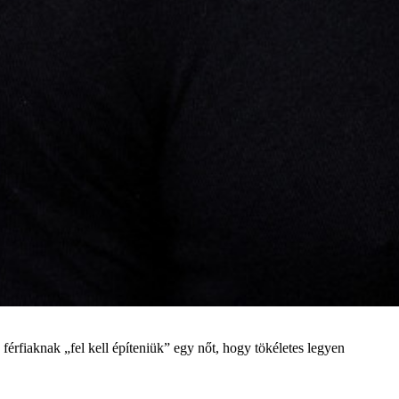
a férfiaknak „fel kell építeniük” egy nőt, hogy tökéletes legyen