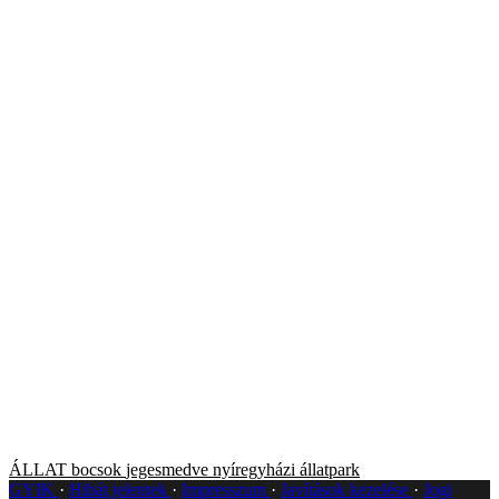
ÁLLAT
bocsok
jegesmedve
nyíregyházi állatpark
GYIK
Hibát jelentek
Impresszum
Javítások kezelése
Jogi