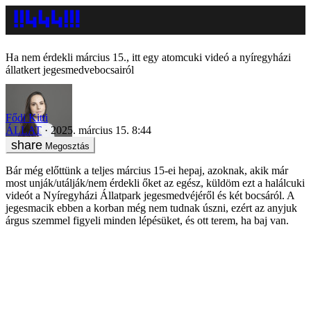
Ha nem érdekli március 15., itt egy atomcuki videó a nyíregyházi
állatkert jegesmedvebocsairól
Fődi Kitti
ÁLLAT
2025. március 15. 8:44
Megosztás
Bár még előttünk a teljes március 15-ei hepaj, azoknak, akik már
most unják/utálják/nem érdekli őket az egész, küldöm ezt a halálcuki
videót a Nyíregyházi Állatpark jegesmedvéjéről és két bocsáról. A
jegesmacik ebben a korban még nem tudnak úszni, ezért az anyjuk
árgus szemmel figyeli minden lépésüket, és ott terem, ha baj van.