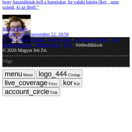
hogy használniuk kell a hangjukat, ha valaki bántja őket, „nem
számít, ki az illető.”
Bódog Bálint
külföld
2024. november 22. 18:59
GYIK
Hibát jelentek
Impresszum
Javítások kezelése
Jogi
dokumentumok
Médiaajánlat
RSS
Sütibeállítások
©
2026
Magyar Jeti Zrt.
Vége
Menü
Címlap
Friss
Kör
Fiók