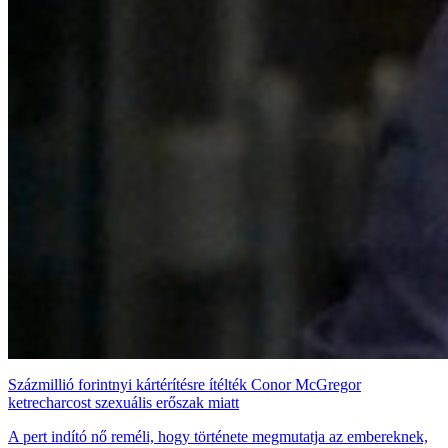
Százmillió forintnyi kártérítésre ítélték Conor McGregor
ketrecharcost szexuális erőszak miatt
A pert indító nő reméli, hogy története megmutatja az embereknek,