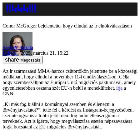
Conor McGregor bejelentette, hogy elindul az ír elnökválasztáson
Székely Sarolta
külföld
2025. március 21. 15:22
Megosztás
Az ír származású MMA-harcos csütörtökön jelentette be a közösségi
médiában, hogy elindul a november 11-i elnökválasztáson. Célja,
hogy szembeszálljon az Európai Unió migrációs paktumával, amely
egyenletesebben osztaná szét EU-n belül a menekülteket,
írja
a
CNN.
„Ki más fog kiállni a kormánnyal szemben és ellenezni a
törvényjavaslatot?”, tette fel a kérdést az Instagram-bejegyzésében,
szerinte ugyanis a többi jelölt nem fog tudni ellenszegülni a
terveknek. Azt is ígérte, hogy megválasztása esetén népszavazásra
fogja bocsátani az EU migrációs törvényjavaslatát.