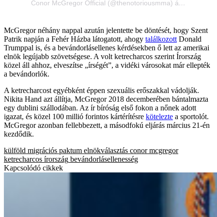
Conor McGregor Official (@thenotoriousmma) által megosztott bejegyzés
McGregor néhány nappal azután jelentette be döntését, hogy Szent
Patrik napján a Fehér Házba látogatott, ahogy
találkozott
Donald
Trumppal is, és a bevándorlásellenes kérdésekben ő lett az amerikai
elnök legújabb szövetségese. A volt ketrecharcos szerint Írország
közel áll ahhoz, elveszítse „írségét”, a vidéki városokat már ellepték
a bevándorlók.
A ketrecharcost egyébként éppen szexuális erőszakkal vádolják.
Nikita Hand azt állítja, McGregor 2018 decemberében bántalmazta
egy dublini szállodában. Az ír bíróság első fokon a nőnek adott
igazat, és közel 100 millió forintos kártérítésre
kötelezte
a sportolót.
McGregor azonban fellebbezett, a másodfokú eljárás március 21-én
kezdődik.
külföld
migrációs paktum
elnökválasztás
conor mcgregor
ketrecharcos
írország
bevándorlásellenesség
Kapcsolódó cikkek