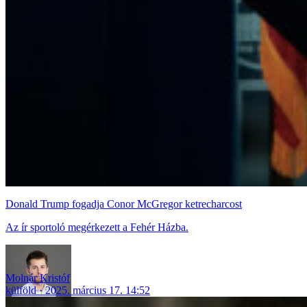
Donald Trump fogadja Conor McGregor ketrecharcost
Az ír sportoló megérkezett a Fehér Házba.
Molnár Kristóf
külföld
2025. március 17. 14:52