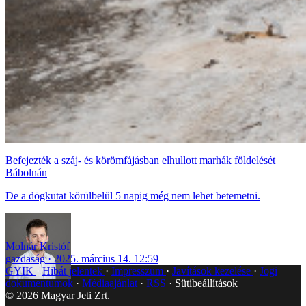
Befejezték a száj- és körömfájásban elhullott marhák földelését
Bábolnán
De a dögkutat körülbelül 5 napig még nem lehet betemetni.
Molnár Kristóf
gazdaság
2025. március 14. 12:59
GYIK
Hibát jelentek
Impresszum
Javítások kezelése
Jogi
dokumentumok
Médiaajánlat
RSS
Sütibeállítások
©
2026
Magyar Jeti Zrt.