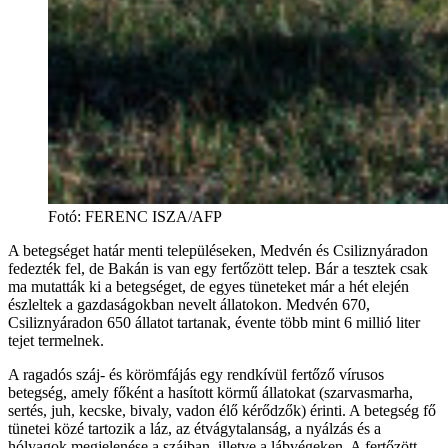
Fotó
:
FERENC ISZA/AFP
A betegséget határ menti településeken, Medvén és Csiliznyáradon
fedezték fel, de Bakán is van egy fertőzött telep. Bár a tesztek csak
ma mutatták ki a betegséget, de egyes tüneteket már a hét elején
észleltek a gazdaságokban nevelt állatokon. Medvén 670,
Csiliznyáradon 650 állatot tartanak, évente több mint 6 millió liter
tejet termelnek.
A ragadós száj- és körömfájás egy rendkívül fertőző vírusos
betegség, amely főként a hasított körmű állatokat (szarvasmarha,
sertés, juh, kecske, bivaly, vadon élő kérődzők) érinti. A betegség fő
tünetei közé tartozik a láz, az étvágytalanság, a nyálzás és a
hólyagok megjelenése a szájban, illetve a lábvégeken. A fertőzött