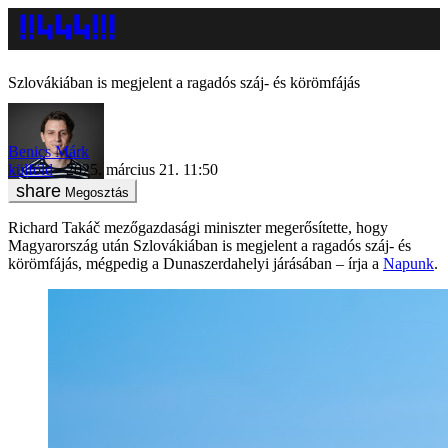
Szlovákiában is megjelent a ragadós száj- és körömfájás
Benics Márk
külföld
2025. március 21. 11:50
Megosztás
Richard Takáč mezőgazdasági miniszter megerősítette, hogy
Magyarország után Szlovákiában is megjelent a ragadós száj- és
körömfájás, mégpedig a Dunaszerdahelyi járásában – írja a
Napunk
.