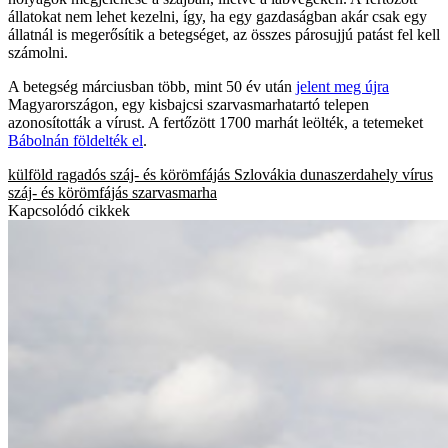
állatokat nem lehet kezelni, így, ha egy gazdaságban akár csak egy
állatnál is megerősítik a betegséget, az összes párosujjú patást fel kell
számolni.
A betegség márciusban több, mint 50 év után
jelent meg újra
Magyarországon, egy kisbajcsi szarvasmarhatartó telepen
azonosították a vírust. A fertőzött 1700 marhát leölték, a tetemeket
Bábolnán földelték el
.
külföld
ragadós száj- és körömfájás
Szlovákia
dunaszerdahely
vírus
száj- és körömfájás
szarvasmarha
Kapcsolódó cikkek