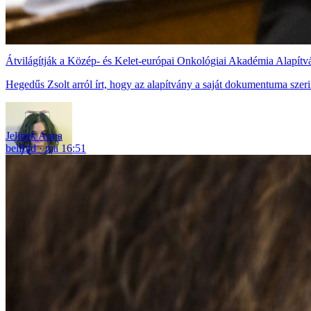
Átvilágítják a Közép- és Kelet-európai Onkológiai Akadémia Alapít
Hegedűs Zsolt arról írt, hogy az alapítvány a saját dokumentuma szerin
Jelinek Anna
belföld
ma 16:51