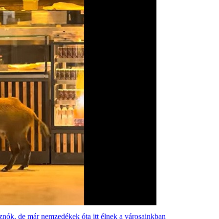
isznók, de már nemzedékek óta itt élnek a városainkban