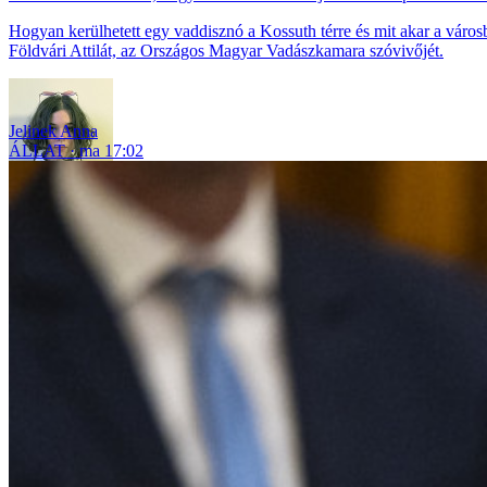
Hogyan kerülhetett egy vaddisznó a Kossuth térre és mit akar a város
Földvári Attilát, az Országos Magyar Vadászkamara szóvivőjét.
Jelinek Anna
ÁLLAT
ma 17:02