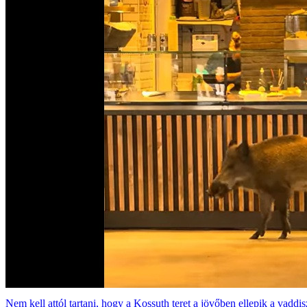
Nem kell attól tartani, hogy a Kossuth teret a jövőben ellepik a vadd