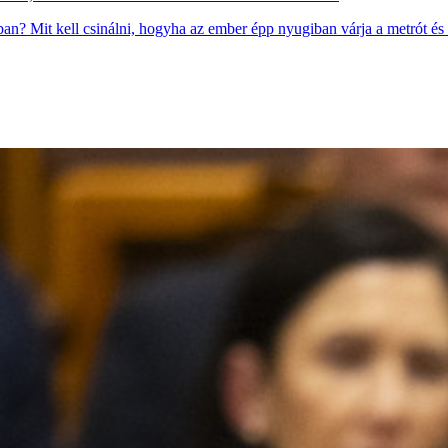
ban? Mit kell csinálni, hogyha az ember épp nyugiban várja a metrót és