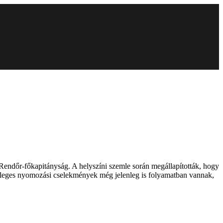
i Rendőr-főkapitányság. A helyszíni szemle során megállapították, hogy
lsődleges nyomozási cselekmények még jelenleg is folyamatban vannak,