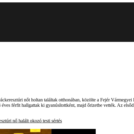
ráckeresztúri nőt holtan találtak otthonában, közölte a Fejér Vármegye
 éves férfit hallgattak ki gyanúsítottként, majd őrizetbe vették. Az e
esztúri nő
halált okozó testi sértés