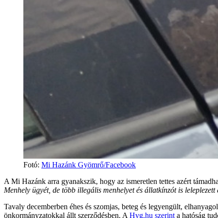
Fotó
:
Mi Hazánk Gyömrő/Facebook
A Mi Hazánk arra gyanakszik, hogy az ismeretlen tettes azért támadha
Menhely ügyét, de több illegális menhelyet és állatkínzót is leleplezet
Tavaly decemberben éhes és szomjas, beteg és legyengült, elhanyagolt
önkormányzatokkal állt szerződésben. A
Hvg.hu szerint
a hatóság tudo