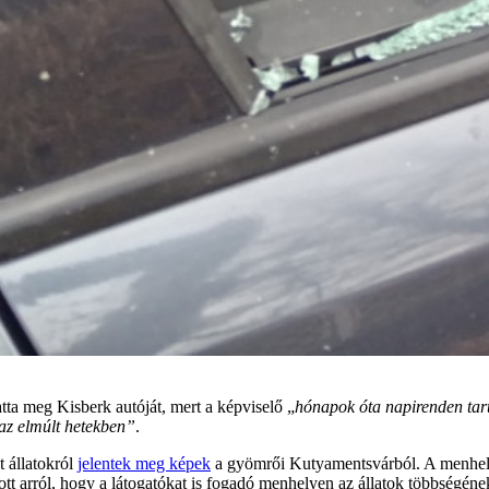
tta meg Kisberk autóját, mert a képviselő „
hónapok óta napirenden tar
t az elmúlt hetekben”
.
 állatokról
jelentek meg képek
a gyömrői Kutyamentsvárból. A menhely
tt arról, hogy a látogatókat is fogadó menhelyen az állatok többségének