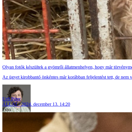
Olyan fotók készültek a gyömrői állatmenhelyen, hogy már törvénymó
Az ügyet kirobbantó önkéntes már korábban feljelentést tett, de nem v
Urfi Péter
ÁLLAT
2024. december 13. 14:20
Friss