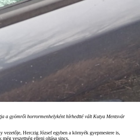
tja a gyömrői horrormenhelyként hírhedtté vált Kutya Mentsvár
 vezetője, Herczig József egyben a környék gyepmestere is,
 még veszettség elleni oltása sincs.