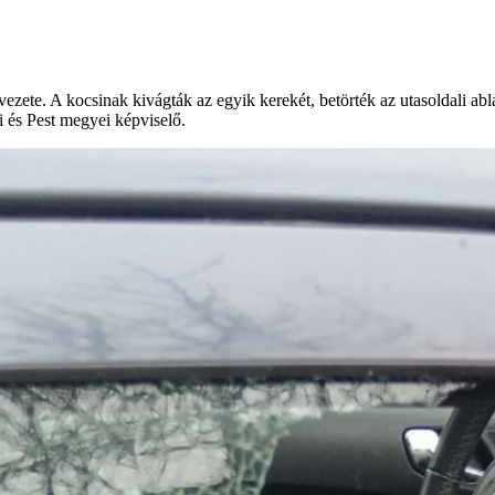
ete. A kocsinak kivágták az egyik kerekét, betörték az utasoldali ablak
i és Pest megyei képviselő.