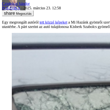
Czinkóczi Sándor
POLITIKA
2025. március 23. 12:58
Megosztás
Egy megrongált autóról
tett közzé képeket
a Mi Hazánk gyömrői szervez
utastérbe. A párt szerint az autó tulajdonosa Kisberk Szabolcs gyömrő