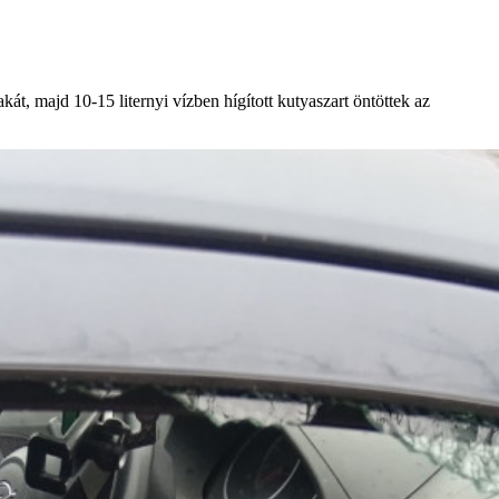
át, majd 10-15 liternyi vízben hígított kutyaszart öntöttek az