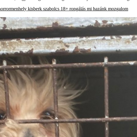
horrormenhely
kisberk szabolcs
18+
rongálás
mi hazánk mozgalom