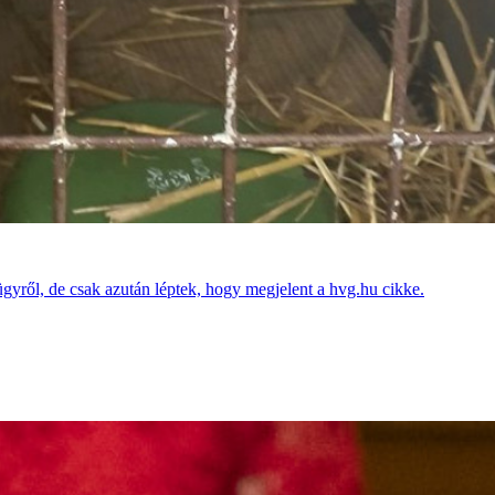
ügyről, de csak azután léptek, hogy megjelent a hvg.hu cikke.