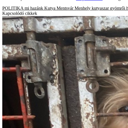
POLITIKA
mi hazánk
Kutya Mentsvár Menhely
kutyaszar
gyömrői 
Kapcsolódó cikkek