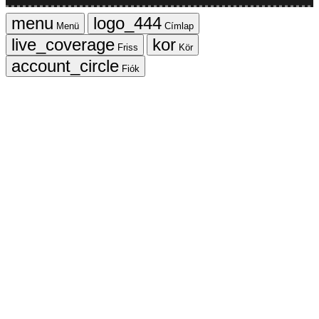
Menü
Címlap
Friss
Kör
Fiók