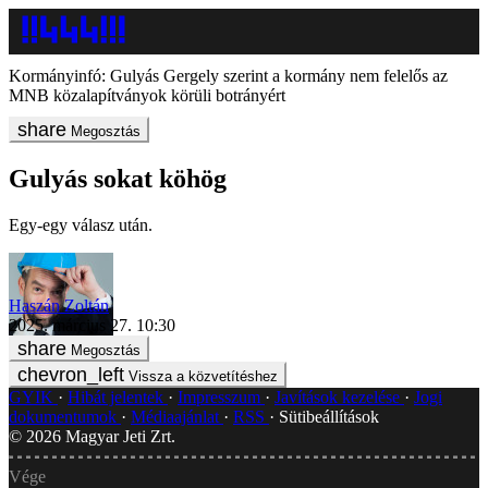
Kormányinfó: Gulyás Gergely szerint a kormány nem felelős az
MNB közalapítványok körüli botrányért
Megosztás
Gulyás sokat köhög
Egy-egy válasz után.
Haszán Zoltán
2025. március 27. 10:30
Megosztás
Vissza a közvetítéshez
GYIK
Hibát jelentek
Impresszum
Javítások kezelése
Jogi
dokumentumok
Médiaajánlat
RSS
Sütibeállítások
©
2026
Magyar Jeti Zrt.
Vége