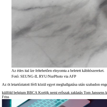
Az édes ital íze feltehetően elnyomta a beletett kábítószereket.
Fotó
:
SEUNG-IL RYU/NurPhoto via AFP
Az öt letartóztatott férfi közül egyet meghallgatása után szabadon eng
külföld
belgium
BBCA
Kortijk
nemi erőszak
zaklatás
Tom Janssens
Friss