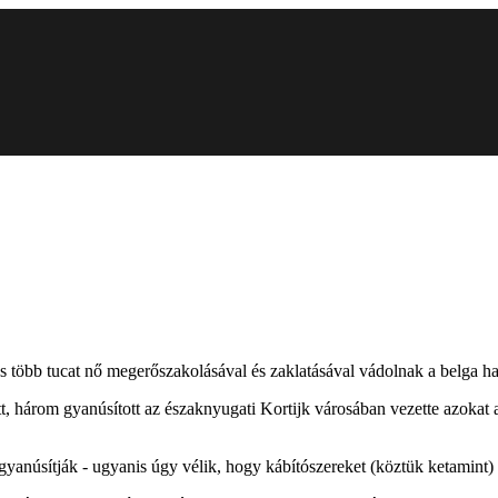
 és több tucat nő megerőszakolásával és zaklatásával vádolnak a belga h
t, három gyanúsított az északnyugati Kortijk városában vezette azokat 
l gyanúsítják - ugyanis úgy vélik, hogy kábítószereket (köztük ketamint)