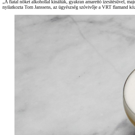
„A fiatal nőket alkohollal kínálták, gyakran amarettó ízesítésűvel, m
nyilatkozta Tom Janssens, az ügyészség szóvivője a VRT flamand közs