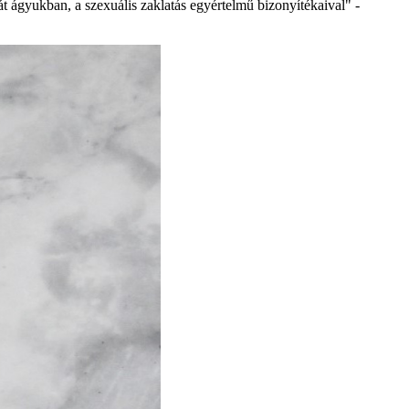
át ágyukban, a szexuális zaklatás egyértelmű bizonyítékaival" -