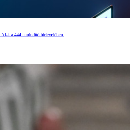
t AI-k a 444 napindító hírlevelében.