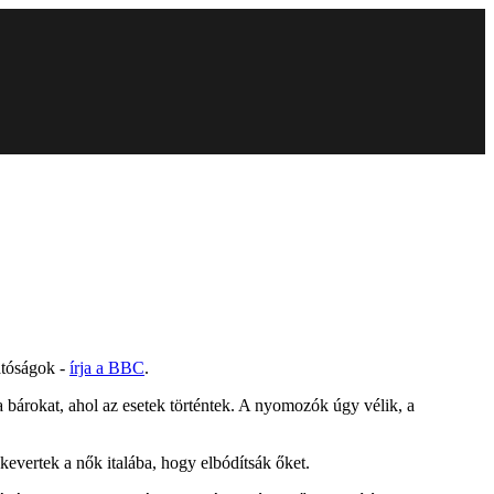
atóságok -
írja a BBC
.
a bárokat, ahol az esetek történtek. A nyomozók úgy vélik, a
 kevertek a nők italába, hogy elbódítsák őket.