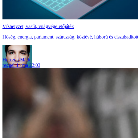
Vízhelyzet, vasút, világvége-előjáték
Hőség, energia, parlament, szárazság, köztévé, háború és elszabadítot
Herczeg Márk
reggel 4
ma 22:03