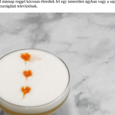
ajd másnap reggel kócosan ébredtek fel egy ismeretlen ágyban vagy a saj
zolgálati televíziónak.