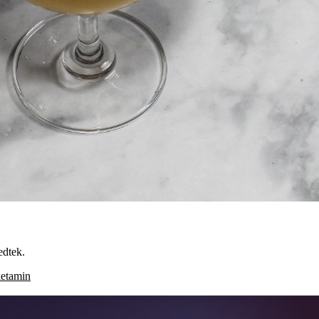
edtek.
ketamin