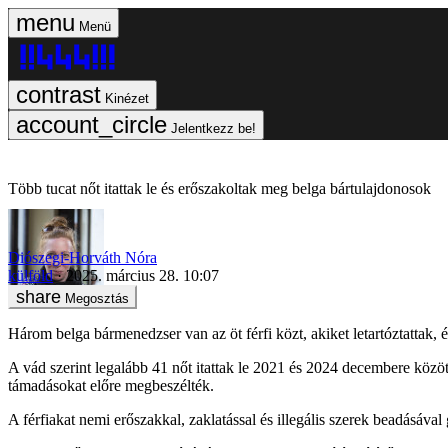
Menü
Kinézet
Jelentkezz be!
Több tucat nőt itattak le és erőszakoltak meg belga bártulajdonosok
Diószegi-Horváth Nóra
külföld
2025. március 28. 10:07
Megosztás
Három belga bármenedzser van az öt férfi közt, akiket letartóztattak,
A vád szerint legalább 41 nőt itattak le 2021 és 2024 decembere közöt
támadásokat előre megbeszélték.
A férfiakat nemi erőszakkal, zaklatással és illegális szerek beadásáva