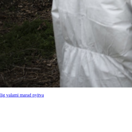
alig valami marad nyitva