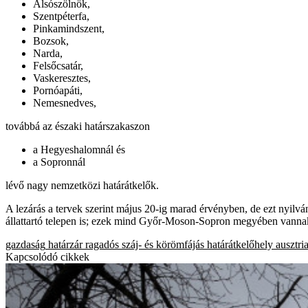
Alsószölnök,
Szentpéterfa,
Pinkamindszent,
Bozsok,
Narda,
Felsőcsatár,
Vaskeresztes,
Pornóapáti,
Nemesnedves,
továbbá az északi határszakaszon
a Hegyeshalomnál és
a Sopronnál
lévő nagy nemzetközi határátkelők.
A lezárás a tervek szerint május 20-ig marad érvényben, de ezt nyilv
állattartó telepen is; ezek mind Győr-Moson-Sopron megyében vanna
gazdaság
határzár
ragadós száj- és körömfájás
határátkelőhely
ausztri
Kapcsolódó cikkek