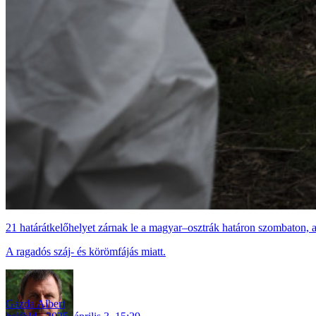
21 határátkelőhelyet zárnak le a magyar–osztrák határon szombaton, 
A ragadós száj- és körömfájás miatt.
Gazda Albert