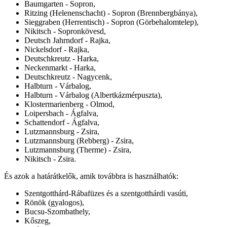
Baumgarten - Sopron,
Ritzing (Helenenschacht) - Sopron (Brennbergbánya),
Sieggraben (Herrentisch) - Sopron (Görbehalomtelep),
Nikitsch - Sopronkövesd,
Deutsch Jahrndorf - Rajka,
Nickelsdorf - Rajka,
Deutschkreutz - Harka,
Neckenmarkt - Harka,
Deutschkreutz - Nagycenk,
Halbturn - Várbalog,
Halbturn - Várbalog (Albertkázmérpuszta),
Klostermarienberg - Olmod,
Loipersbach - Ágfalva,
Schattendorf - Ágfalva,
Lutzmannsburg - Zsira,
Lutzmannsburg (Rebberg) - Zsira,
Lutzmannsburg (Therme) - Zsira,
Nikitsch - Zsira.
És azok a határátkelők, amik továbbra is használhatók:
Szentgotthárd-Rábafüzes és a szentgotthárdi vasúti,
Rönök (gyalogos),
Bucsu-Szombathely,
Kőszeg,