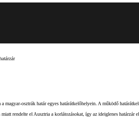
határzár
om a magyar-osztrák határ egyes határátkelőhelyein. A működő határátkel
miatt rendelte el Ausztria a korlátozásokat, így az ideiglenes határzár e