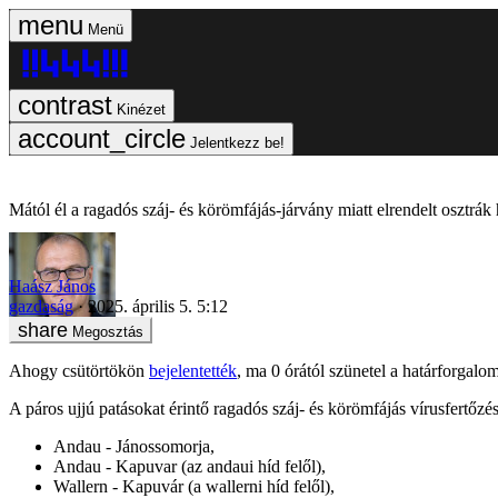
Menü
Kinézet
Jelentkezz be!
Mától él a ragadós száj- és körömfájás-járvány miatt elrendelt osztrák 
Haász János
gazdaság
2025. április 5. 5:12
Megosztás
Ahogy csütörtökön
bejelentették
, ma 0 órától szünetel a határforgal
A páros ujjú patásokat érintő ragadós száj- és körömfájás vírusfertőzés 
Andau - Jánossomorja,
Andau - Kapuvar (az andaui híd felől),
Wallern - Kapuvár (a wallerni híd felől),