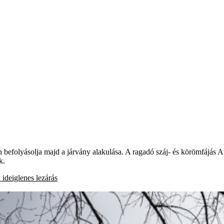
án befolyásolja majd a járvány alakulása. A ragadó száj- és körömfájá
k.
a
ideiglenes lezárás