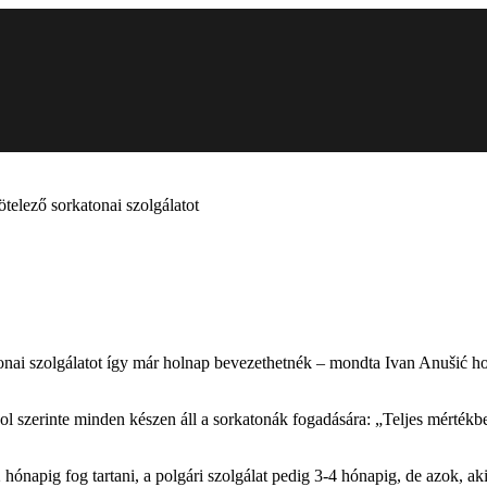
telező sorkatonai szolgálatot
tonai szolgálatot így már holnap bevezethetnék – mondta Ivan Anušić h
ahol szerinte minden készen áll a sorkatonák fogadására: „Teljes mérték
hónapig fog tartani, a polgári szolgálat pedig 3-4 hónapig, de azok, ak