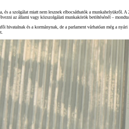
ta, és a szolgálat miatt nem lesznek elbocsáthatók a munkahelyükről. A 
k élvezni az állami vagy közszolgálati munkakörök betöltésénél – mondta
amfői hivatalnak és a kormánynak, de a parlament várhatóan még a nyári 
t.