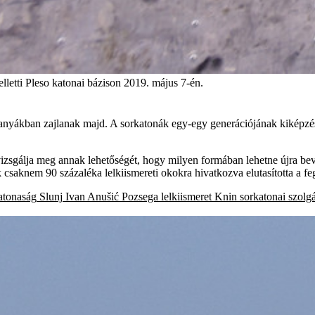
letti Pleso katonai bázison 2019. május 7-én.
nyákban zajlanak majd. A sorkatonák egy-egy generációjának kiképzése k
vizsgálja meg annak lehetőségét, hogy milyen formában lehetne újra be
ok csaknem 90 százaléka lelkiismereti okokra hivatkozva elutasította a fe
atonaság
Slunj
Ivan Anušić
Pozsega
lelkiismeret
Knin
sorkatonai szolgá