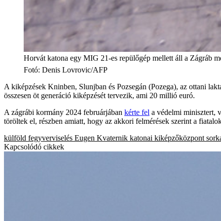
Horvát katona egy MIG 21-es repülőgép mellett áll a Zágráb mel
Fotó
:
Denis Lovrovic/AFP
A kiképzések Kninben, Slunjban és Pozsegán (Pozega), az ottani lakta
összesen öt generáció kiképzését tervezik, ami 20 millió euró.
A zágrábi kormány 2024 februárjában
kérte fel
a védelmi minisztert, 
töröltek el, részben amiatt, hogy az akkori felmérések szerint a fiatal
külföld
fegyverviselés
Eugen Kvaternik katonai kiképzőközpont
sork
Kapcsolódó cikkek