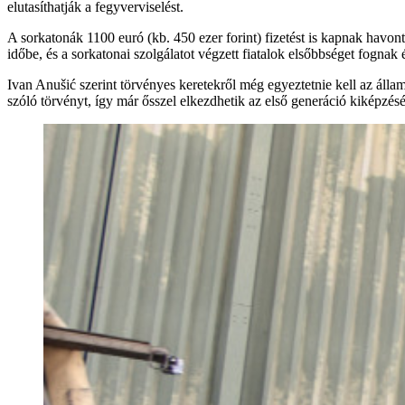
elutasíthatják a fegyverviselést.
A sorkatonák 1100 euró (kb. 450 ezer forint) fizetést is kapnak havon
időbe, és a sorkatonai szolgálatot végzett fiatalok elsőbbséget fogna
Ivan Anušić szerint törvényes keretekről még egyeztetnie kell az áll
szóló törvényt, így már ősszel elkezdhetik az első generáció kiképzésé