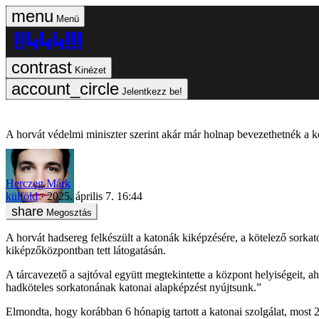
Menü
Kinézet
Jelentkezz be!
A horvát védelmi miniszter szerint akár már holnap bevezethetnék a kö
Herczeg Márk
külföld
2025. április 7. 16:44
Megosztás
A horvát hadsereg felkészült a katonák kiképzésére, a kötelező sorka
kiképzőközpontban tett látogatásán.
A tárcavezető a sajtóval együtt megtekintette a központ helyiségeit, 
hadköteles sorkatonának katonai alapképzést nyújtsunk.”
Elmondta, hogy korábban 6 hónapig tartott a katonai szolgálat, most 2 