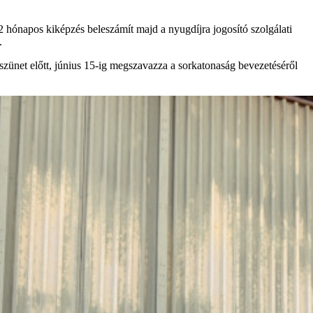
2 hónapos kiképzés beleszámít majd a nyugdíjra jogosító szolgálati
.
szünet előtt, június 15-ig megszavazza a sorkatonaság bevezetéséről