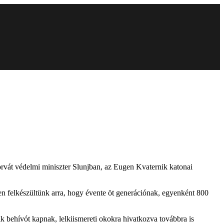
orvát védelmi miniszter Slunjban, az Eugen Kvaternik katonai
ben felkészültünk arra, hogy évente öt generációnak, egyenként 800
ik behívót kapnak, lelkiismereti okokra hivatkozva továbbra is