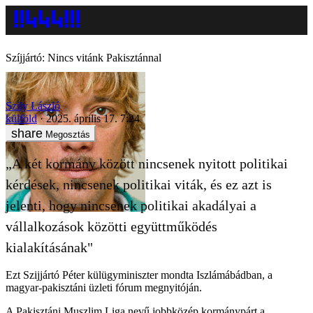
Szíjjártó: Nincs vitánk Pakisztánnal
Szily László
külföld
2025. április 17. 7:24
Megosztás
„A két kormány között nincsenek nyitott politikai
kérdések, nincsenek politikai viták, és ez azt is
jelenti, hogy nincsenek politikai akadályai a
vállalkozások közötti együttműködés
kialakításának"
Ezt Szijjártó Péter külügyminiszter mondta Iszlámábádban, a
magyar-pakisztáni üzleti fórum megnyitóján.
A Pakisztáni Muszlim Liga nevű jobbközép kormánypárt a