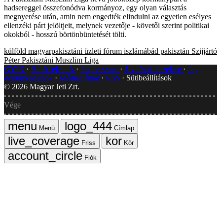
hadsereggel összefonódva kormányoz, egy olyan választás
megnyerése után, amin nem engedték elindulni az egyetlen esélyes
ellenzéki párt jelöltjeit, melynek vezetője - követői szerint politikai
okokból - hosszú börtönbüntetését tölti.
külföld
magyarpakisztáni üzleti fórum
iszlámábád
pakisztán
Szijjártó
Péter
Pakisztáni Muszlim Liga
GYIK
Hibát jelentek
Impresszum
Javítások kezelése
Jogi
dokumentumok
Médiaajánlat
RSS
Sütibeállítások
©
2026
Magyar Jeti Zrt.
Vége
Menü
Címlap
Friss
Kör
Fiók