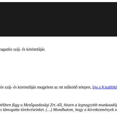
ragadós száj- és körömfájás
ós száj- és körömfájás megjelent az ott működő telepen,
írja a Kisalföld
tékben függ a Mezőgazdasági Zrt.-től, hiszen a legnagyobb munkaadója
zás támogatta törekvéseinket. (…) Mondhatom, hogy a következmények 