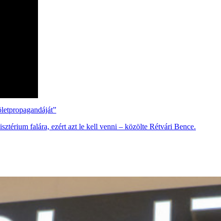
öletpropagandáját”
ztérium falára, ezért azt le kell venni – közölte Rétvári Bence.