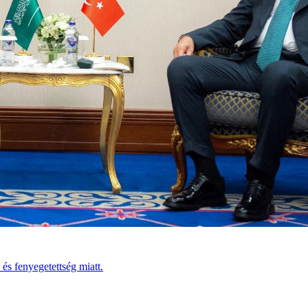
és fenyegetettség miatt.