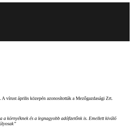
. A vírust április közepén azonosították a Mezőgazdasági Zrt.
 a környéknek és a legnagyobb adófizetőnk is. Emellett kiváló
súlyosak”