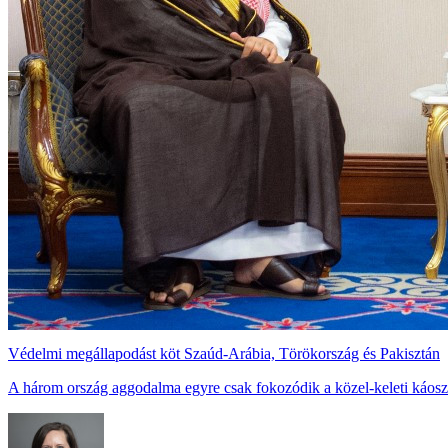
Védelmi megállapodást köt Szaúd-Arábia, Törökország és Pakisztán
A három ország aggodalma egyre csak fokozódik a közel-keleti káosz 