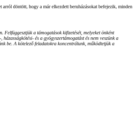
et arról döntött, hogy a már elkezdett beruházásokat befejezik, minden
. Felfüggesztjük a támogatások kifizetését, melyeket önként
napi-, házasságkötési- és a gyógyszertámogatást és nem veszünk a
ünk be. A kötelező feladatokra koncentrálunk, működtetjük a