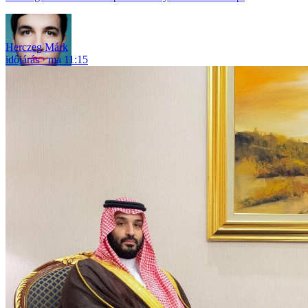
Herczeg Márk
időjárás
ma 11:15