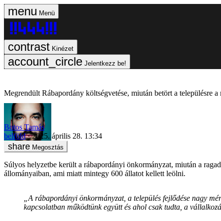
Menü
Kinézet
Jelentkezz be!
Megrendült Rábapordány költségvetése, miután betört a településre a 
Botos Tamás
belföld
2025. április 28. 13:34
Megosztás
Súlyos helyzetbe került a rábapordányi önkormányzat, miután a ragad
állományaiban, ami miatt mintegy 600 állatot kellett leölni.
„A rábapordányi önkormányzat, a település fejlődése nagy mér
kapcsolatban működtünk együtt és ahol csak tudta, a vállalko