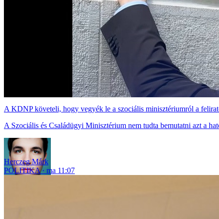
A KDNP követeli, hogy vegyék le a szociális minisztériumról a felira
A Szociális és Családügyi Minisztérium nem tudta bemutatni azt a hatós
Herczeg Márk
POLITIKA
ma 11:07