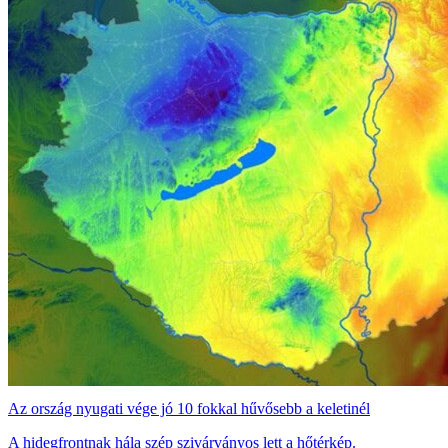
Az ország nyugati vége jó 10 fokkal hűvősebb a keletinél
A hidegfrontnak hála szép szivárványos lett a hőtérkép.