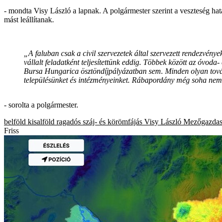
- mondta Visy László a lapnak. A polgármester szerint a veszteség hatá
mást leállítanak.
„A faluban csak a civil szervezetek által szervezett rendezvé
vállalt feladatként teljesítettünk eddig. Többek között az óvoda-
Bursa Hungarica ösztöndíjpályázatban sem. Minden olyan további
településünket és intézményeinket. Rábapordány még soha nem 
- sorolta a polgármester.
belföld
kisalföld
ragadós száj- és körömfájás
Visy László
Mezőgazdas
Friss