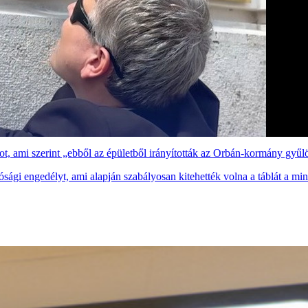
tot, ami szerint „ebből az épületből irányították az Orbán-kormány gyűl
ági engedélyt, ami alapján szabályosan kitehették volna a táblát a minis