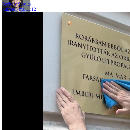
Székely Sarolta
külföld
ma 11:12