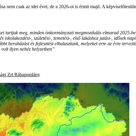
sa nem csak az idei évet, de a 2026-ot is érinti majd. A képviselőtestül
nyeket tartjuk meg, minden önkormányzati megmozdulás elmarad 2025-ben
 és iskolakezdési-, születési-, temetési-, első lakáshoz jutási-, idősek 
 beruházást és fejlesztést elhalasztunk, melyeket erre az évre tervezt
volt ilyen nehéz helyzetben”
ági Zrt
Rábapordány